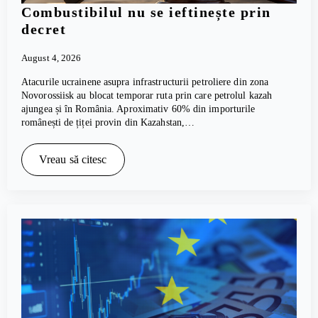
Combustibilul nu se ieftinește prin
decret
August 4, 2026
Atacurile ucrainene asupra infrastructurii petroliere din zona
Novorossiisk au blocat temporar ruta prin care petrolul kazah
ajungea și în România. Aproximativ 60% din importurile
românești de țiței provin din Kazahstan,…
Vreau să citesc