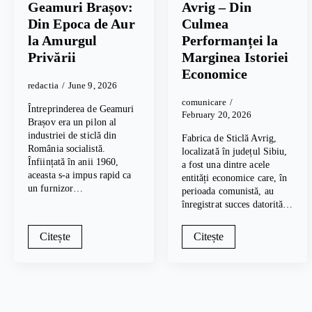
Geamuri Brașov:
Avrig – Din
Din Epoca de Aur
Culmea
la Amurgul
Performanței la
Privării
Marginea Istoriei
Economice
redactia
June 9, 2026
comunicare
Întreprinderea de Geamuri
February 20, 2026
Brașov era un pilon al
industriei de sticlă din
Fabrica de Sticlă Avrig,
România socialistă.
localizată în județul Sibiu,
Înființată în anii 1960,
a fost una dintre acele
aceasta s-a impus rapid ca
entități economice care, în
un furnizor…
perioada comunistă, au
înregistrat succes datorită…
Citește
Citește