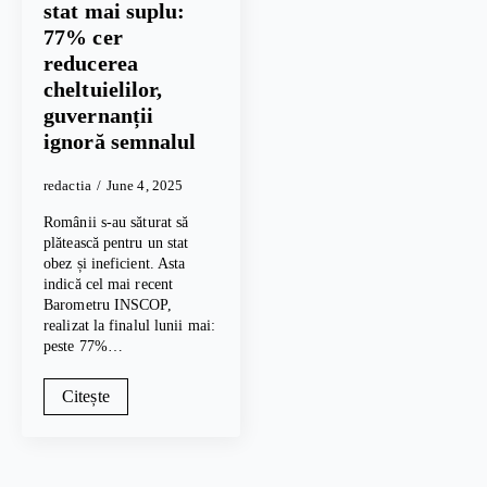
stat mai suplu:
77% cer
reducerea
cheltuielilor,
guvernanții
ignoră semnalul
redactia
June 4, 2025
Românii s-au săturat să
plătească pentru un stat
obez și ineficient. Asta
indică cel mai recent
Barometru INSCOP,
realizat la finalul lunii mai:
peste 77%…
Citește