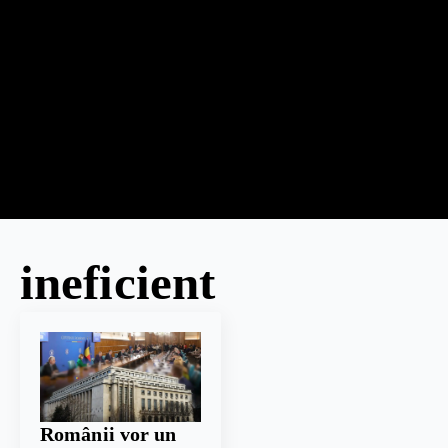
ineficient
Românii vor un