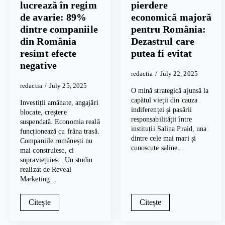
lucrează în regim
pierdere
de avarie: 89%
economică majoră
dintre companiile
pentru România:
din România
Dezastrul care
resimt efecte
putea fi evitat
negative
redactia
July 22, 2025
redactia
July 25, 2025
O mină strategică ajunsă la
capătul vieții din cauza
Investiții amânate, angajări
indiferenței și pasării
blocate, creștere
responsabilității între
suspendată. Economia reală
instituții Salina Praid, una
funcționează cu frâna trasă.
dintre cele mai mari și
Companiile românești nu
cunoscute saline…
mai construiesc, ci
supraviețuiesc. Un studiu
realizat de Reveal
Marketing…
Citește
Citește