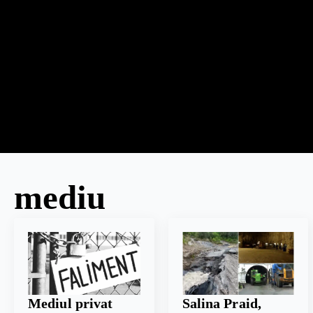
mediu
Mediul privat
Salina Praid,