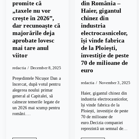
promite că
din România –
„taxele nu vor
Haier, gigantul
crește în 2026”,
chinez din
dar recunoaște că
industria
majorările deja
electrocasnicelor,
aprobate lovesc
își vinde fabrica
mai tare anul
de la Ploiești,
viitor
investiție de peste
70 de milioane de
redactia
December 8, 2025
euro
Președintele Nicușor Dan a
redactia
November 3, 2025
încercat, după votul pentru
alegerea noului primar
Haier, gigantul chinez din
general al Capitalei, să
industria electrocasnicelor,
calmeze temerile legate de
își vinde fabrica de la
un 2026 mai scump pentru
Ploiești, investiție de peste
români.…
70 de milioane de
euro.Decizia companiei
reprezintă un semnal de…