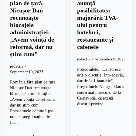
plan de țară.
anunță
Nicușor Dan
posibilitatea
recunoaște
majorării TVA-
blocajele
ului pentru
administrației:
hoteluri,
„Avem voință de
restaurante și
reformă, dar nu
cafenele
știm cum”
redactia
September 8, 2025
redactia
Președintele: „La Horeca
September 10, 2025
este o discuție, într-adevăr,
dar de la 1 ianuarie”
România fără plan de țară.
Președintele Nicușor Dan a
Nicușor Dan recunoaște
confirmat miercuri, de la
blocajele administrației:
Cernavodă, că există
„Avem voință de reformă,
discuții privind…
dar nu știm cum”
Președintele admite lipsa
unei strategii naționale
La…