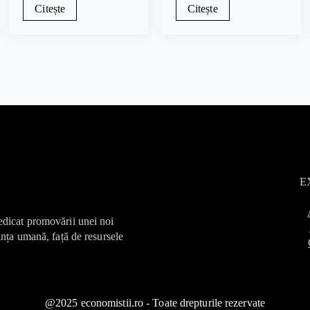
Citește
Citește
E
edicat promovării unei noi
ința umană, față de resursele
@2025 economistii.ro - Toate drepturile rezervate