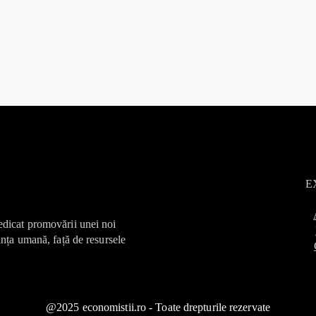
E
edicat promovării unei noi
ința umană, față de resursele
@2025 economistii.ro - Toate drepturile rezervate