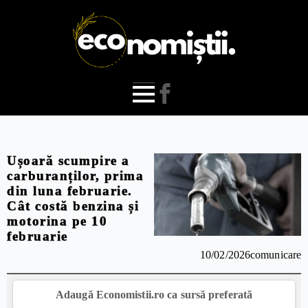
Ușoară scumpire a
carburanților, prima
din luna februarie.
Cât costă benzina și
motorina pe 10
februarie
10/02/2026
comunicare
Adaugă Economistii.ro ca sursă preferată