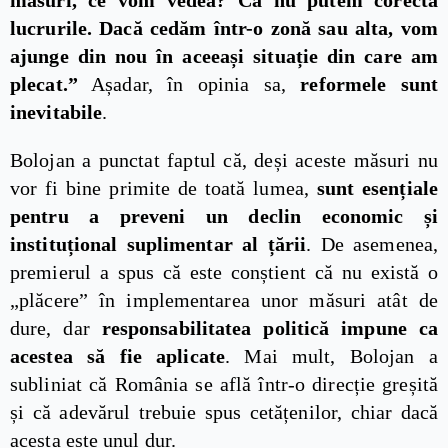
măsuri, ce vom vedea? Că nu putem corecta
lucrurile. Dacă cedăm într-o zonă sau alta, vom
ajunge din nou în aceeași situație din care am
plecat.”
Așadar, în opinia sa,
reformele sunt
inevitabile
.
Bolojan a punctat faptul că, deși aceste măsuri nu
vor fi bine primite de toată lumea,
sunt esențiale
pentru a preveni un declin economic și
instituțional suplimentar al țării
. De asemenea,
premierul a spus că este conștient că nu există o
„plăcere” în implementarea unor măsuri atât de
dure, dar
responsabilitatea politică impune ca
acestea să fie aplicate
. Mai mult, Bolojan a
subliniat că România se află într-o direcție greșită
și că adevărul trebuie spus cetățenilor, chiar dacă
acesta este unul dur.