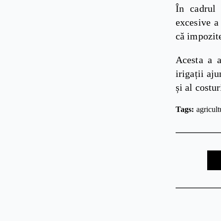
În cadrul 
excesive a 
că impozite
Acesta a a
irigații aj
și al costu
Tags: 
agricult