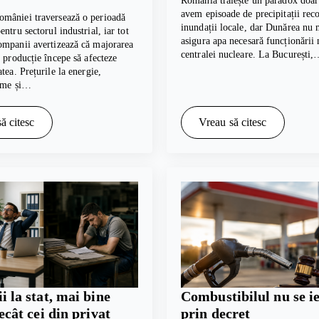
România trăiește un paradox doar 
avem episoade de precipitații reco
mâniei traversează o perioadă
inundații locale, dar Dunărea nu 
ntru sectorul industrial, iar tot
asigura apa necesară funcționării
ompanii avertizează că majorarea
centralei nucleare. La București
e producție începe să afecteze
tea. Prețurile la energie,
rime și…
ă citesc
Vreau să citesc
i la stat, mai bine
Combustibilul nu se ie
decât cei din privat
prin decret