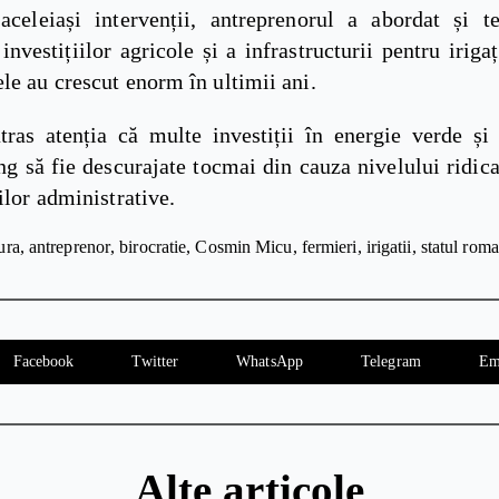
aceleiași intervenții, antreprenorul a abordat și t
investițiilor agricole și a infrastructurii pentru iriga
le au crescut enorm în ultimii ani.
tras atenția că multe investiții în energie verde și
ung să fie descurajate tocmai din cauza nivelului ridica
rilor administrative.
ura
antreprenor
birocratie
Cosmin Micu
fermieri
irigatii
statul rom
Facebook
Twitter
WhatsApp
Telegram
Em
Alte articole