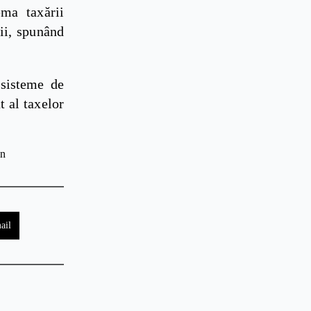
ema taxării
ții, spunând
 sisteme de
t al taxelor
an
ail