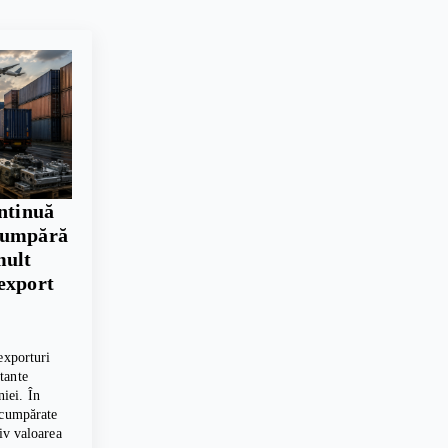
ontinuă
cumpără
mult
export
exporturi
tante
iei. În
 cumpărate
tiv valoarea