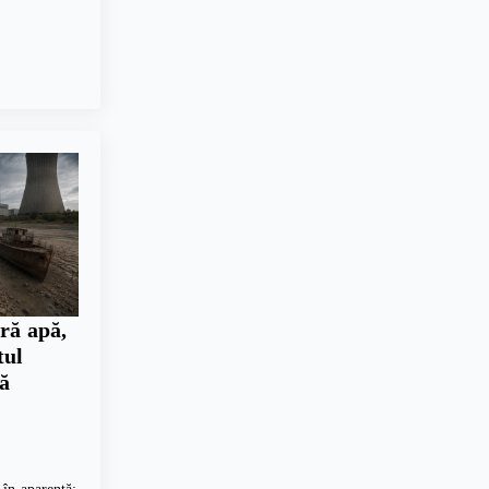
ră apă,
tul
ră