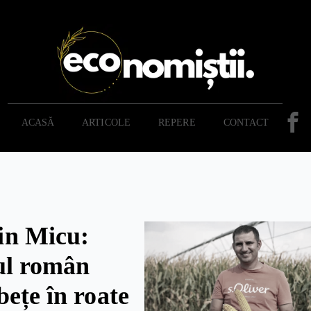
ACASĂ
ARTICOLE
REPERE
CONTACT
n Micu:
ul român
bețe în roate