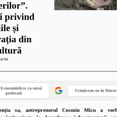
rilor”.
i privind
ile și
ația din
ultură
actia
Economistii.ro ca sursă
Urmărește-ne în Disco
preferată
venția sa, antreprenorul Cosmin Micu a vorb