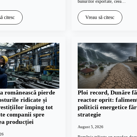
bunurilor exportate, ceea…
ă citesc
Vreau să citesc
ia românească pierde
Ploi record, Dunăre fă
osturile ridicate și
reactor oprit: falimen
vestițiilor împing tot
politicii energetice fă
te companii spre
strategie
ea producției
August 5, 2026
026