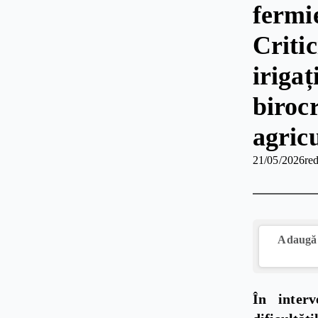
fermie
Critic
irigați
birocr
agric
21/05/2026
red
Adaugă 
În inter