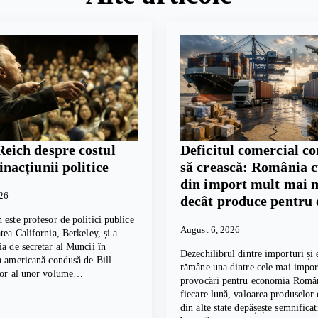
Reich despre costul
Deficitul comercial c
 inacțiunii politice
să crească: România 
din import mult mai 
026
decât produce pentru 
 este profesor de politici publice
August 6, 2026
tea California, Berkeley, și a
ia de secretar al Muncii în
Dezechilibrul dintre importuri și 
a americană condusă de Bill
rămâne una dintre cele mai impor
tor al unor volume…
provocări pentru economia Român
fiecare lună, valoarea produselor
din alte state depășește semnifica