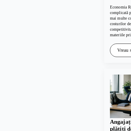
Economia Ro
complicată pe
mai multe c
costurilor d
competitivita
materiile p
Vreau s
Angajați
plătiți 