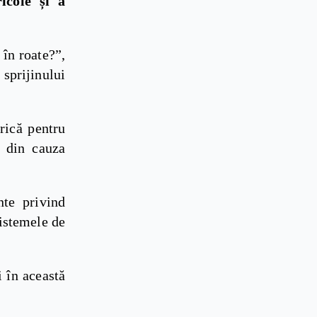
ricole și a
 în roate?”,
 sprijinului
rică pentru
i din cauza
nte privind
sistemele de
i în această