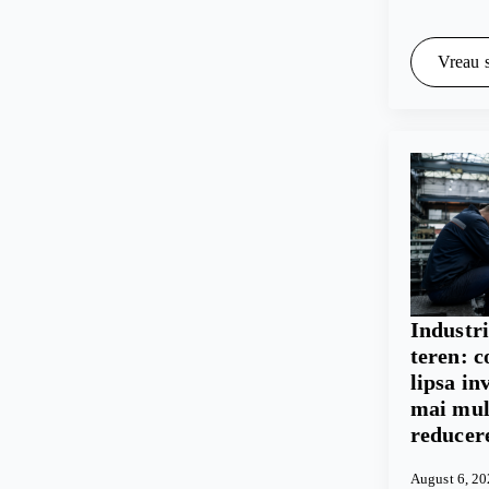
Vreau s
Industr
teren: c
lipsa in
mai mul
reducer
August 6, 2