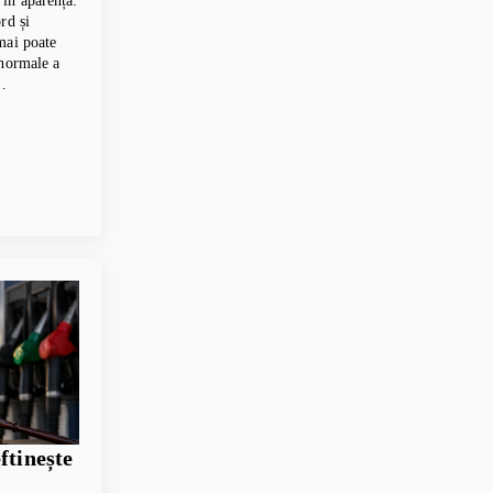
în aparență:
rd și
mai poate
 normale a
,…
ftinește