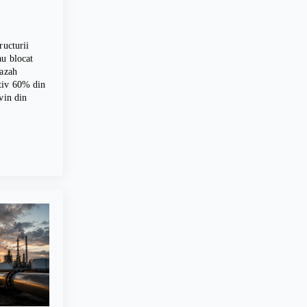
ructurii
au blocat
kazah
tiv 60% din
vin din