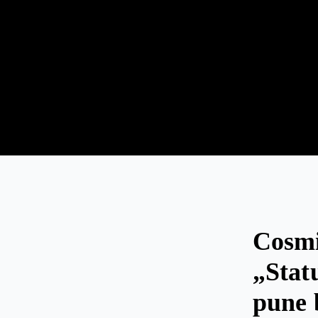
Cosmi
„Stat
pune 