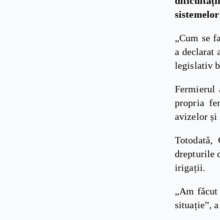
dificultăț
sistemelor
„Cum se fac
a declarat 
legislativ 
Fermierul 
propria fe
avizelor și
Totodată, 
drepturile 
irigații.
„Am făcut o
situație”, 