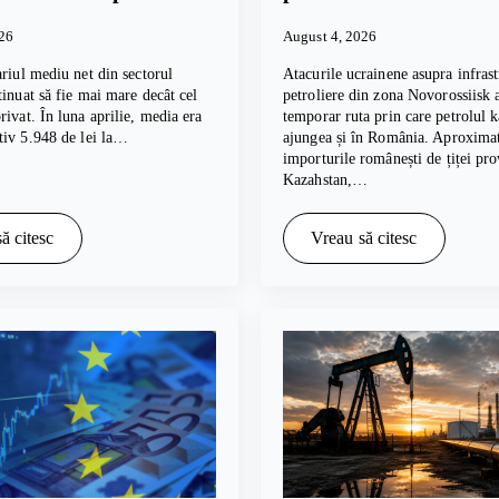
026
August 4, 2026
ariul mediu net din sectorul
Atacurile ucrainene asupra infrast
tinuat să fie mai mare decât cel
petroliere din zona Novorossiisk 
rivat. În luna aprilie, media era
temporar ruta prin care petrolul 
tiv 5.948 de lei la…
ajungea și în România. Aproxima
importurile românești de țiței pro
Kazahstan,…
ă citesc
Vreau să citesc