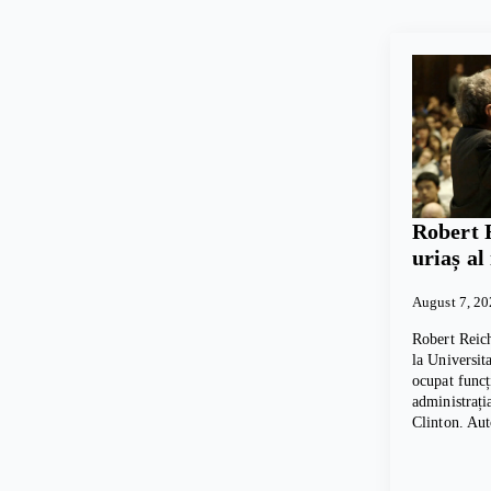
Robert 
uriaș al
August 7, 2
Robert Reich
la Universita
ocupat funcț
administrați
Clinton. Au