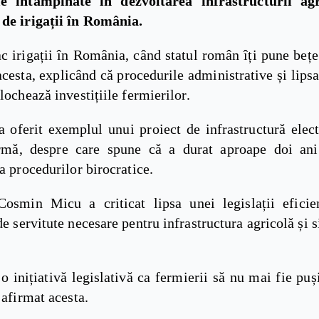
ile întâmpinate în dezvoltarea infrastructurii ag
 de irigații în România.
 irigații în România, când statul român îți pune bețe
acesta, explicând că procedurile administrative și lipsa
blochează investițiile fermierilor.
a oferit exemplul unui proiect de infrastructură elect
rmă, despre care spune că a durat aproape doi an
 a procedurilor birocratice.
Cosmin Micu a criticat lipsa unei legislații eficie
de servitute necesare pentru infrastructura agricolă și 
 inițiativă legislativă ca fermierii să nu mai fie puș
a afirmat acesta.