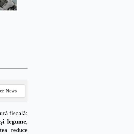
ver News
ră fiscală:
 și legume
,
tea reduce