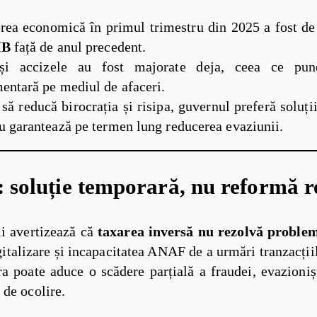
erea economică în primul trimestru din 2025 a fost d
IB
față de anul precedent.
i accizele au fost majorate deja, ceea ce pun
entară pe mediul de afaceri.
 să reducă birocrația și risipa, guvernul preferă soluți
u garantează pe termen lung reducerea evaziunii.
i: soluție temporară, nu reformă r
i avertizează că
taxarea inversă nu rezolvă proble
gitalizare și incapacitatea ANAF de a urmări tranzacții
a poate aduce o scădere parțială a fraudei, evazionișt
 de ocolire.