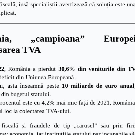
iscală, însă specialiștii avertizează că soluția este u
aplicat.
nia, „campioana” Europ
sarea TVA
22
, România a pierdut
30,6% din veniturile din T
eficit din Uniunea Europeană.
ni, asta înseamnă peste
10 miliarde de euro anual
 din bugetul statului.
procentul este cu 4,2% mai mic față de 2021, Români
l loc la colectarea TVA-ului.
fiscală și fraudele de tip „carusel” sau prin fi
rav economia, iar instituțiile statului par incapabile s