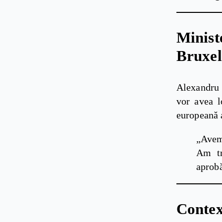
Minis
Bruxel
Alexandru 
vor avea 
europeană a
„Avem
Am tr
aprobă
Contex