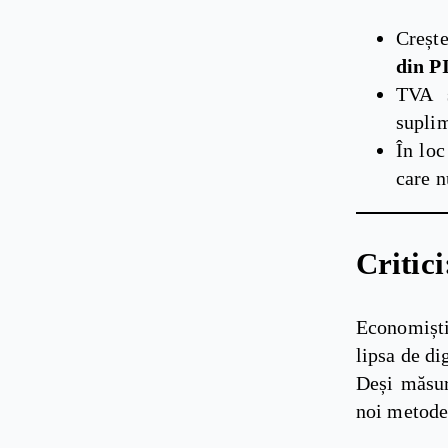
Creșt
din P
TVA ș
suplim
În loc
care n
Critic
Economiști
lipsa de di
Deși măsur
noi metode