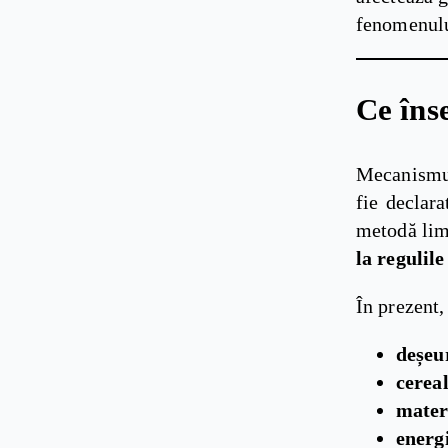
fenomenulu
Ce îns
Mecanismu
fie declar
metodă lim
la regulil
În prezent,
deșeur
cereal
mater
energi