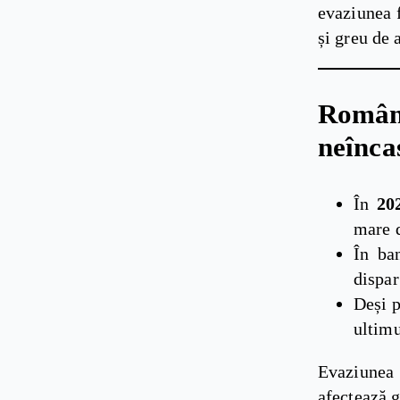
evaziunea f
și greu de 
Româ
neînca
În
20
mare d
În ba
dispar
Deși 
ultimu
Evaziunea 
afectează g