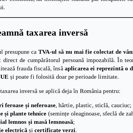
i.
eamnă taxarea inversă
l presupune ca
TVA-ul să nu mai fie colectat de vân
at direct de cumpărătorul persoană impozabilă. În teor
itează frauda fiscală, însă
aplicarea ei reprezintă o 
e UE
și poate fi folosită doar pe perioade limitate.
 taxarea inversă se aplică deja în România pentru:
i feroase și neferoase
, hârtie, plastic, sticlă, cauciuc;
e și plante tehnice
(semințe oleaginoase, sfeclă de za
ial lemnos și masă lemnoasă
;
e electrică
și
certificate verzi
.