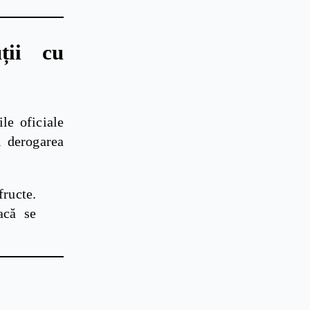
ții cu
le oficiale
i derogarea
ructe.
acă se