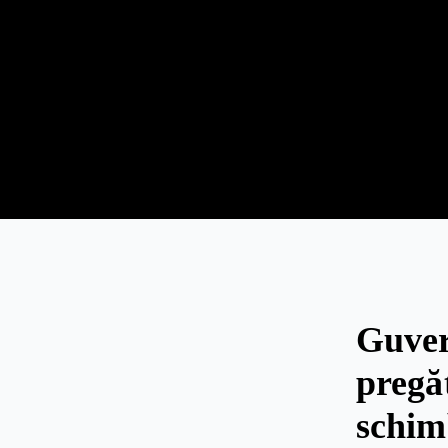
Guve
pregă
schim