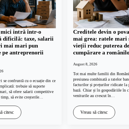
mici intră într-o
Creditele devin o pova
 dificilă: taxe, salarii
mai grea: ratele mari 
ri mai mari pun
vieții reduc puterea d
 pe antreprenorii
cumpărare a românil
August 8, 2026
026
Tot mai multe familii din Români
presiunea combinată a ratelor ban
ri se confruntă cu o ecuație din ce
facturilor și prețurilor ridicate la
mplicată: trebuie să suporte
bază. Chiar și în gospodăriile în 
mari, să ofere salarii competitive
veniturile au crescut în…
i timp, să evite creșterile…
ă citesc
Vreau să citesc