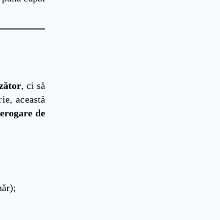
zător
, ci să
ie, această
derogare de
hăr);