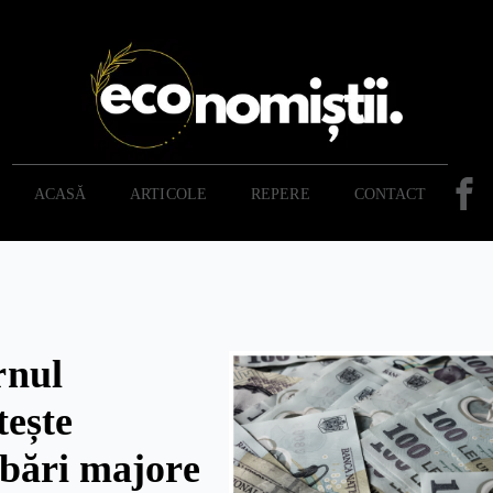
ACASĂ
ARTICOLE
REPERE
CONTACT
rnul
tește
bări majore