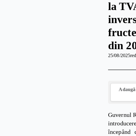
la TV
inver
fruct
din 2
25/08/2025
red
Adaugă 
Guvernul R
introduce
începând 