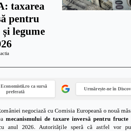
A: taxarea
să pentru
e și legume
026
actia
Economistii.ro ca sursă
Urmărește-ne în Disco
preferată
omâniei negociază cu Comisia Europeană o nouă măsu
rea
mecanismului de taxare inversă pentru fructe
cu anul 2026. Autoritățile speră că astfel vor pu