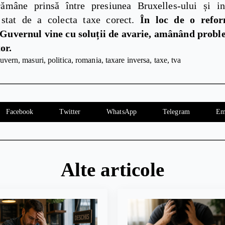
mâne prinsă între presiunea Bruxelles-ului și in
 stat de a colecta taxe corect.
În loc de o refor
Guvernul vine cu soluții de avarie, amânând probl
or.
uvern
masuri
politica
romania
taxare inversa
taxe
tva
Facebook
Twitter
WhatsApp
Telegram
Em
Alte articole