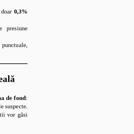
e doar
0,3%
e presiune
i punctuale,
eală
ma de fond
:
le suspecte.
ii vor găsi