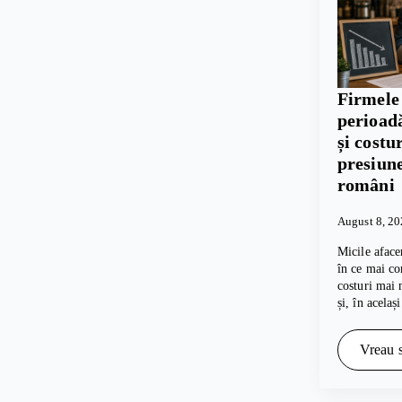
Firmele 
perioadă
și costu
presiune
români
August 8, 2
Micile aface
în ce mai co
costuri mai 
și, în acelaș
Vreau s