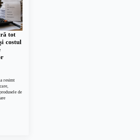
ră tot
și costul
e
or
a resimt
care,
 produsele de
care