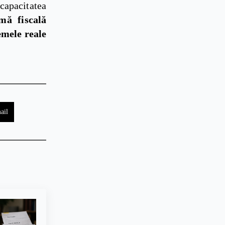
capacitatea
mă fiscală
emele reale
ail