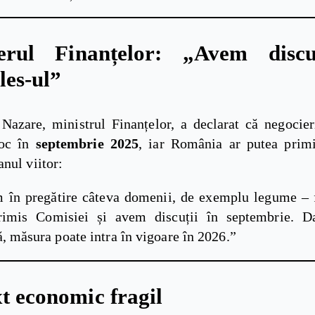
terul Finanțelor: „Avem discu
les-ul”
Nazare, ministrul Finanțelor, a declarat că negocieri
loc în
septembrie 2025
, iar România ar putea prim
nul viitor:
 în pregătire câteva domenii, de exemplu legume – f
imis Comisiei și avem discuții în septembrie. D
, măsura poate intra în vigoare în 2026.”
t economic fragil