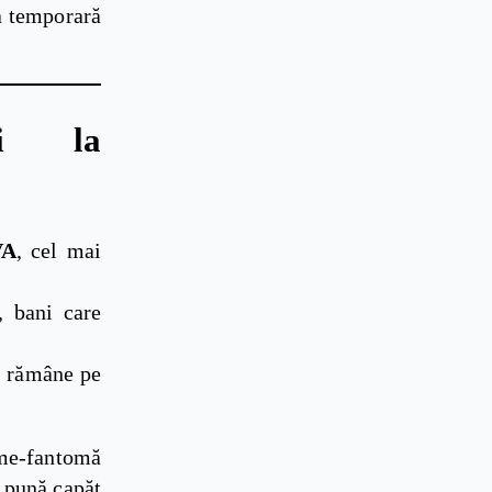
na temporară
ei la
VA
, cel mai
, bani care
a rămâne pe
rme-fantomă
ă pună capăt