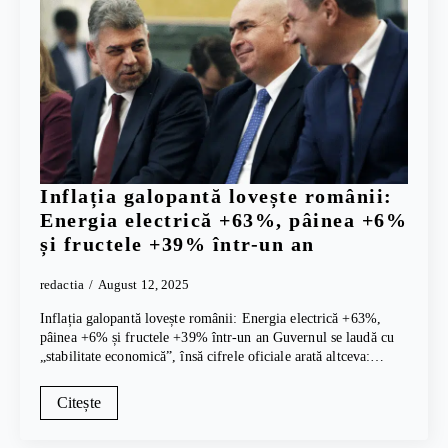
Inflația galopantă lovește românii:
Energia electrică +63%, pâinea +6%
și fructele +39% într-un an
redactia
August 12, 2025
Inflația galopantă lovește românii: Energia electrică +63%,
pâinea +6% și fructele +39% într-un an Guvernul se laudă cu
„stabilitate economică”, însă cifrele oficiale arată altceva:…
Citește