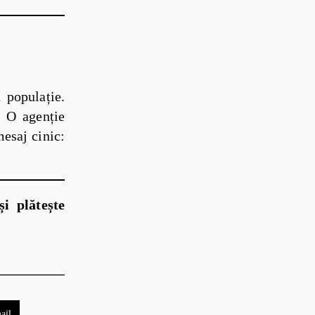
 populație.
. O agenție
mesaj cinic:
și plătește
ail