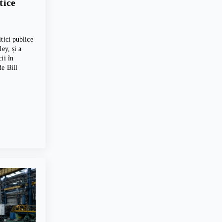
tice
tici publice
ey, și a
ii în
e Bill