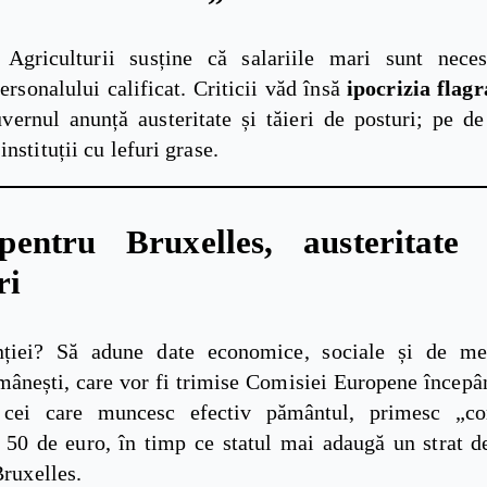
 Agriculturii susține că salariile mari sunt nece
ersonalului calificat. Criticii văd însă
ipocrizia flag
vernul anunță austeritate și tăieri de posturi; pe de
instituții cu lefuri grase.
pentru Bruxelles, austeritate 
ri
nției? Să adune date economice, sociale și de me
mânești, care vor fi trimise Comisiei Europene începâ
, cei care muncesc efectiv pământul, primesc „co
e 50 de euro, în timp ce statul mai adaugă un strat de
Bruxelles.