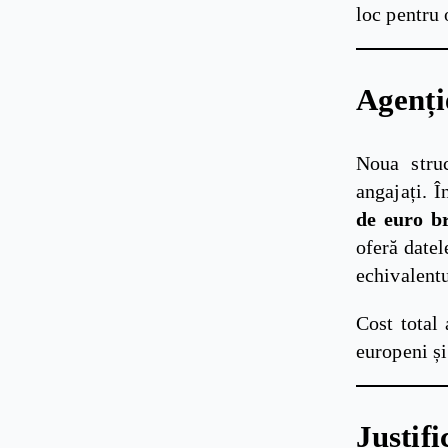
loc pentru 
Agenți
Noua struc
angajați. 
de euro b
oferă date
echivalentu
Cost total 
europeni și
Justif