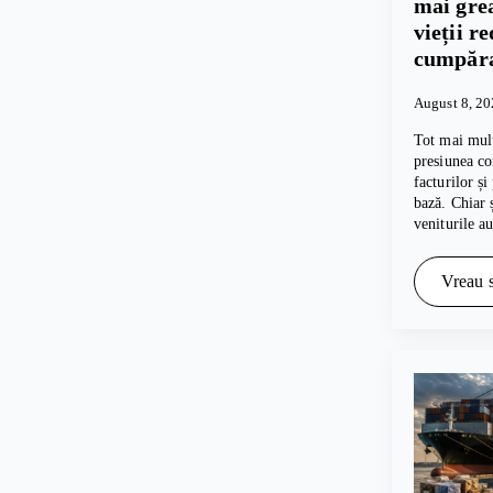
mai grea
vieții r
cumpăra
August 8, 2
Tot mai mul
presiunea co
facturilor și
bază. Chiar 
veniturile a
Vreau s