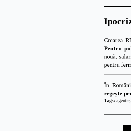
Ipocriz
Crearea RD
Pentru pol
nouă, salar
pentru ferm
În Români
regește pen
Tags: 
agentie