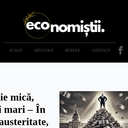
ACASĂ
ARTICOLE
REPERE
CONTACT
ie mică,
i mari – În
austeritate,