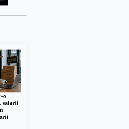
r-o
 salarii
un
orii