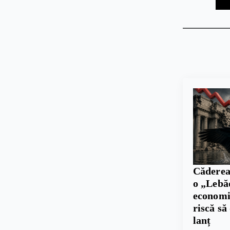
Căderea
o „Lebă
economie
riscă să
lanț