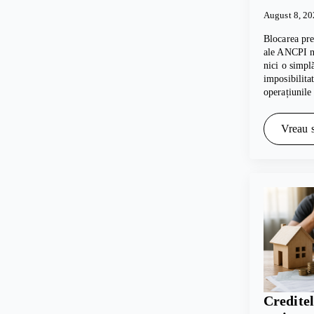
August 8, 2
Blocarea pre
ale ANCPI nu
nici o simpl
imposibilita
operațiunile
Vreau s
Creditel