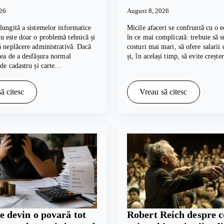
026
August 8, 2026
lungită a sistemelor informatice
Micile afaceri se confruntă cu o e
 este doar o problemă tehnică și
în ce mai complicată: trebuie să s
ă neplăcere administrativă. Dacă
costuri mai mari, să ofere salarii
tea de a desfășura normal
și, în același timp, să evite creșt
 de cadastru și carte…
ă citesc
Vreau să citesc
e devin o povară tot
Robert Reich despre c