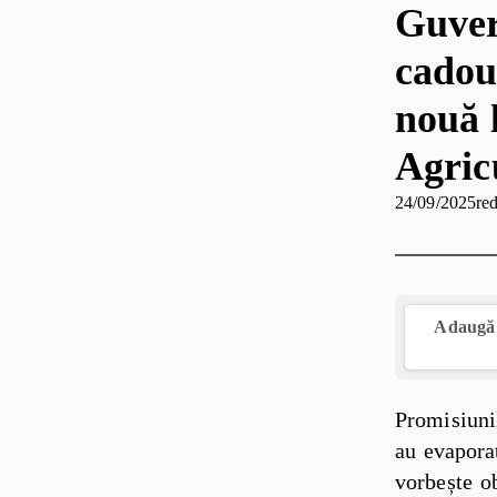
Guver
cadou
nouă 
Agric
24/09/2025
red
Adaugă 
Promisiuni
au evapora
vorbește ob