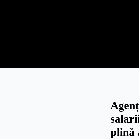
Agenț
salari
plină 