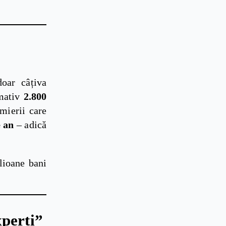
doar câțiva
imativ
2.800
mierii care
e an
– adică
lioane bani
xperți”