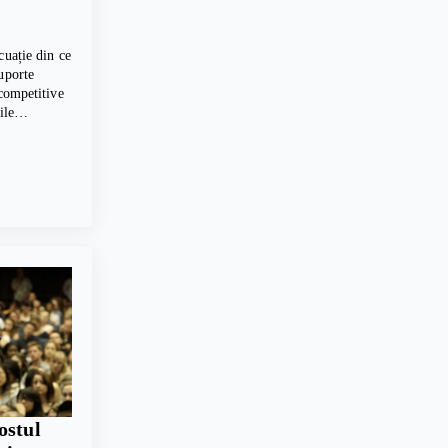
cuație din ce
uporte
 competitive
erile…
ostul