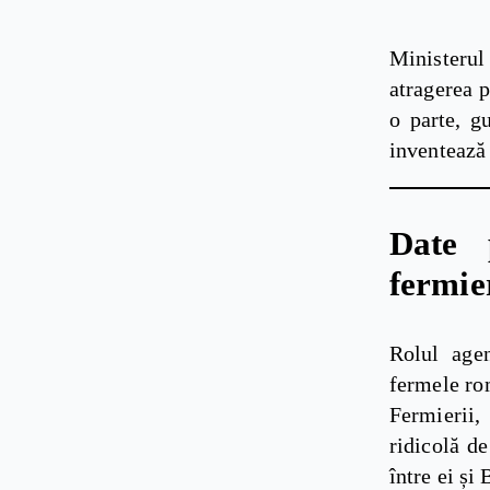
Ministerul
atragerea p
o parte, gu
inventează 
Date 
fermie
Rolul age
fermele ro
Fermierii
ridicolă d
între ei și 