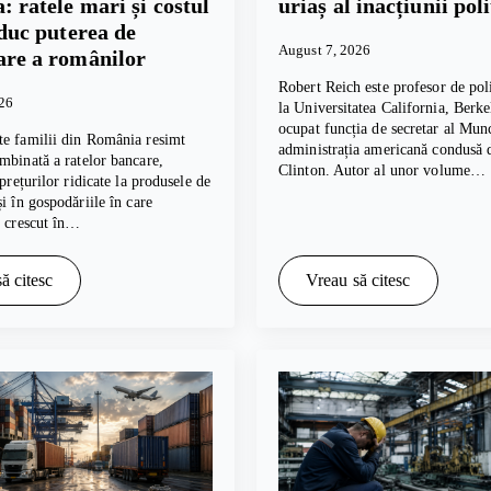
: ratele mari și costul
uriaș al inacțiunii poli
educ puterea de
August 7, 2026
re a românilor
Robert Reich este profesor de poli
026
la Universitatea California, Berkel
ocupat funcția de secretar al Munc
te familii din România resimt
administrația americană condusă d
mbinată a ratelor bancare,
Clinton. Autor al unor volume…
 prețurilor ridicate la produsele de
și în gospodăriile în care
u crescut în…
ă citesc
Vreau să citesc