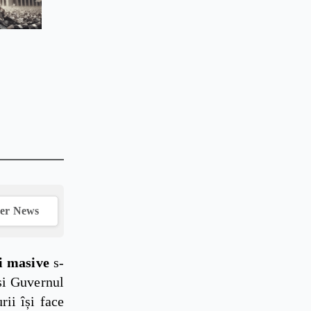
ver News
i masive
s-
și Guvernul
rii își face