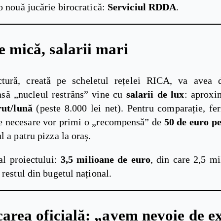
o nouă jucărie birocratică:
Serviciul RDDA
.
e mică, salarii mari
tură, creată pe scheletul rețelei RICA, va avea 
Însă „nucleul restrâns” vine cu
salarii de lux
: aprox
rut/lună
(peste 8.000 lei net). Pentru comparație, fer
le necesare vor primi o „recompensă” de
50 de euro p
l a patru pizza la oraș.
al proiectului:
3,5 milioane de euro
, din care 2,5 mi
 restul din bugetul național.
icarea oficială: „avem nevoie de e