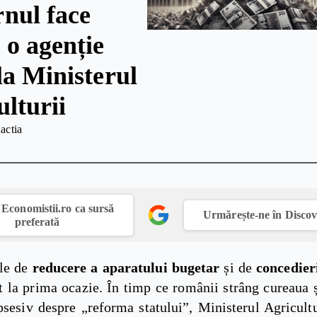
nul face
 o agenție
la Ministerul
ulturii
actia
Economistii.ro ca sursă
Urmărește-ne în Disco
preferată
le de
reducere a aparatului bugetar
și de
concedier
t la prima ocazie. În timp ce românii strâng cureaua 
sesiv despre „reforma statului”, Ministerul Agricultu