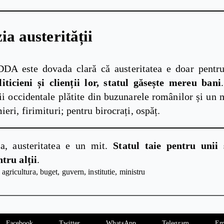
ia austerității
DA este dovada clară că austeritatea e doar pentru
iticieni și clienții lor, statul găsește mereu bani
ii occidentale plătite din buzunarele românilor și un 
ieri, firimituri; pentru birocrați, ospăț.
a, austeritatea e un mit.
Statul taie pentru unii 
tru alții
.
agricultura
buget
guvern
institutie
ministru
Facebook
Twitter
WhatsApp
Telegram
Em