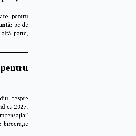
sare pentru
rantă
: pe de
 altă parte,
pentru
diu despre
nd cu 2027.
mpensația”
 birocrație