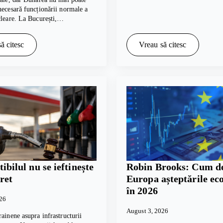
necesară funcționării normale a
cleare. La București,…
ă citesc
Vreau să citesc
bilul nu se ieftinește
Robin Brooks: Cum de
ret
Europa așteptările e
în 2026
026
August 3, 2026
rainene asupra infrastructurii