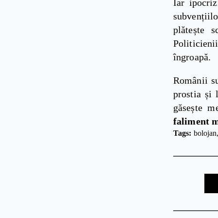
Iar ipocri
subvențiil
plătește 
Politicieni
îngroapă.
Românii sun
prostia și
găsește m
faliment m
Tags: 
bolojan