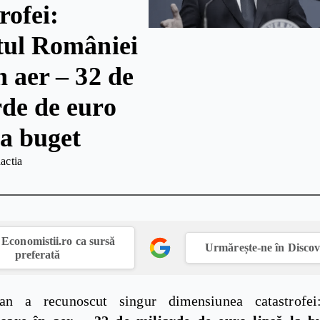
rofei:
itul României
n aer – 32 de
rde de euro
la buget
actia
Economistii.ro ca sursă
Urmărește-ne în Disco
preferată
jan a recunoscut singur dimensiunea catastrofe