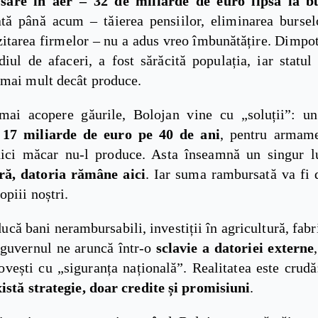
sare în aer – 32 de miliarde de euro lipsă la b
tă până acum – tăierea pensiilor, eliminarea burselo
itarea firmelor – nu a adus vreo îmbunătățire. Dimpotr
iul de afaceri, a fost sărăcită populația, iar statul
 mai mult decât produce.
mai acopere găurile, Bolojan vine cu „soluții”: 
e
17 miliarde de euro pe 40 de ani
, pentru armame
ici măcar nu-l produce. Asta înseamnă un singur 
ră, datoria rămâne aici
. Iar suma rambursată va fi 
opiii noștri.
ducă bani nerambursabili, investiții în agricultură, fabri
guvernul ne aruncă într-o
sclavie a datoriei externe
ovești cu „siguranța națională”. Realitatea este crud
xistă strategie, doar credite și promisiuni
.