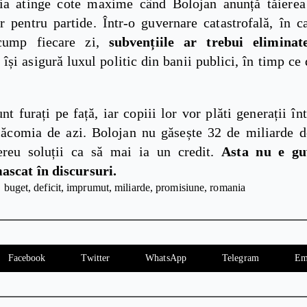
zia atinge cote maxime când Bolojan anunță tăier
or pentru partide. Într-o guvernare catastrofală, în c
scump fiecare zi,
subvențiile ar trebui elimina
i își asigură luxul politic din banii publici, în timp ce 
t furați pe față, iar copiii lor vor plăti generații în
 lăcomia de azi. Bolojan nu găsește 32 de miliarde d
ereu soluții ca să mai ia un credit.
Asta nu e gu
ascat în discursuri.
buget
deficit
imprumut
miliarde
promisiune
romania
Facebook
Twitter
WhatsApp
Telegram
Em