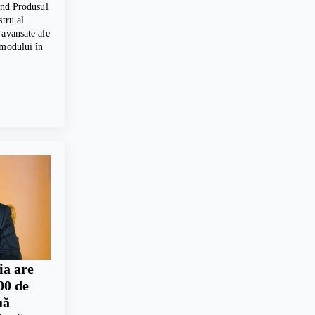
vind Produsul
stru al
 avansate ale
 modului în
ia are
00 de
uă