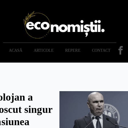
ACASĂ
ARTICOLE
REPERE
CONTACT
olojan a
oscut singur
siunea