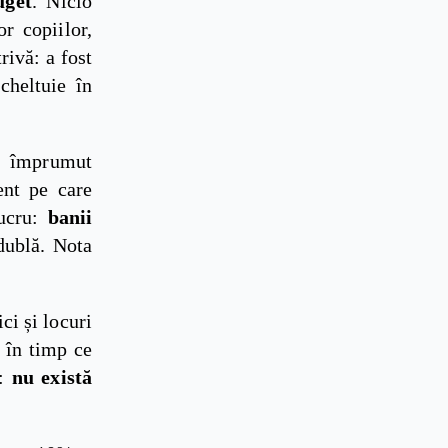
uget
. Nicio
r copiilor,
ivă: a fost
 cheltuie în
un împrumut
nt pe care
lucru:
banii
dublă. Nota
ci și locuri
, în timp ce
ă:
nu există