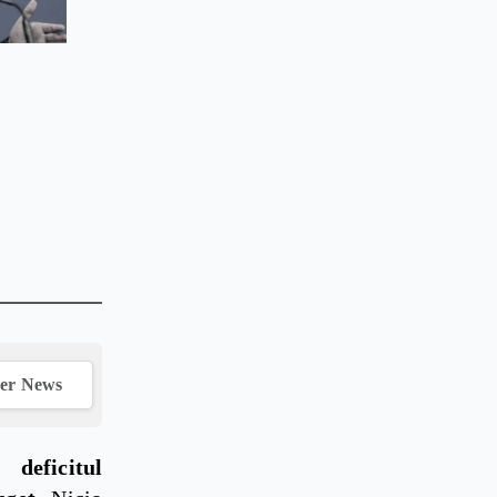
ver News
i:
deficitul