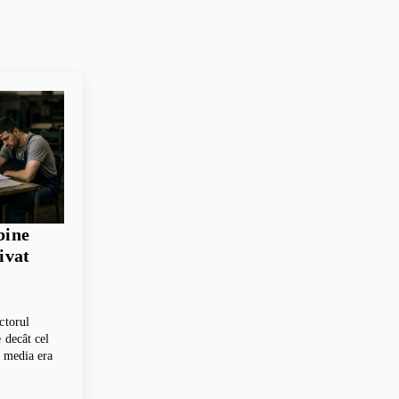
bine
rivat
ctorul
 decât cel
, media era