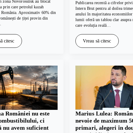
in zona Novorossiisk au blocat
Publicarea recentă a cifrelor pri
a prin care petrolul kazah
Intern Brut pentru al doilea trime
în România. Aproximativ 60% din
anului în majoritatea economiilor
românești de țiței provin din
lumii oferă un tablou clar asupra
…
care evoluția reală…
ă citesc
Vreau să citesc
a României nu este
Marius Lulea: Român
ombustibilului, ci
nevoie de maximum 5
ă nu avem suficient
primari, alegeri în do