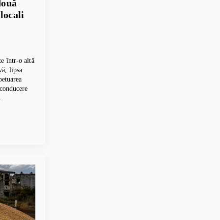
două
locali
e într-o altă
ă, lipsa
petuarea
 conducere
…