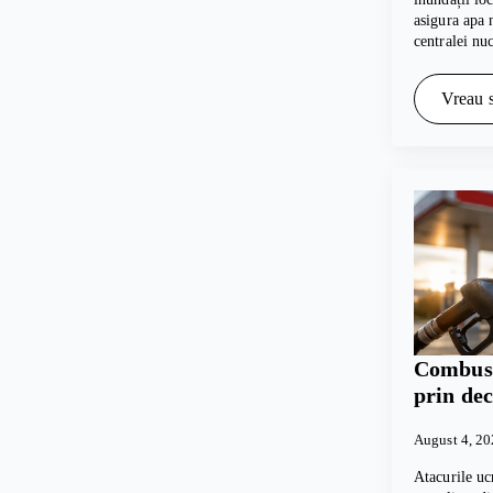
asigura apa 
centralei nu
Vreau s
Combusti
prin dec
August 4, 2
Atacurile uc