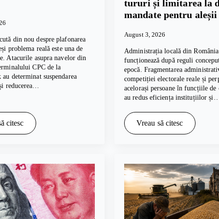
tururi și limitarea la 
mandate pentru aleșii 
026
August 3, 2026
cută din nou despre plafonarea
deși problema reală este una de
Administrația locală din România
e. Atacurile asupra navelor din
funcționează după reguli conceput
erminalului CPC de la
epocă. Fragmentarea administrativ
k au determinat suspendarea
competiției electorale reale și per
 și reducerea…
acelorași persoane în funcțiile de
au redus eficiența instituțiilor și
ă citesc
Vreau să citesc