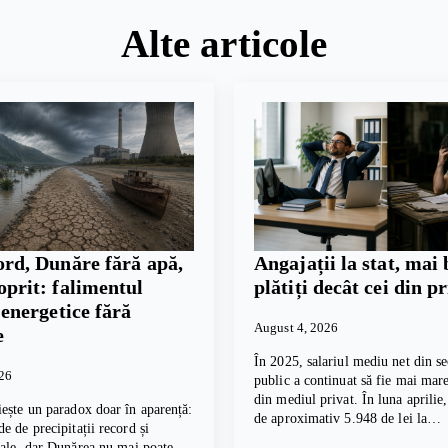
Alte articole
ord, Dunăre fără apă,
Angajații la stat, mai 
oprit: falimentul
plătiți decât cei din p
i energetice fără
August 4, 2026
e
În 2025, salariul mediu net din se
026
public a continuat să fie mai mare
din mediul privat. În luna aprilie
ește un paradox doar în aparență:
de aproximativ 5.948 de lei la…
e de precipitații record și
cale, dar Dunărea nu mai poate