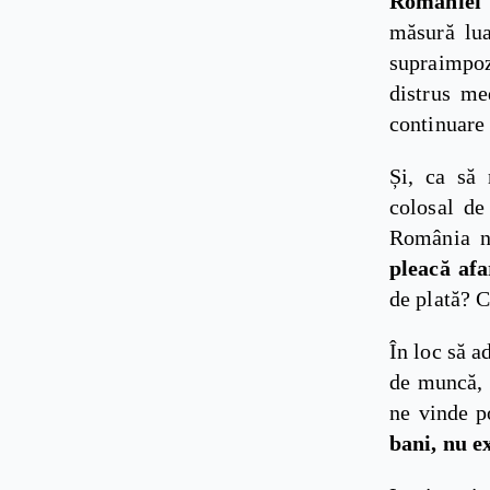
României 
măsură lua
supraimpoz
distrus med
continuare
Și, ca să 
colosal d
România n
pleacă afa
de plată? C
În loc să a
de muncă, 
ne vinde p
bani, nu e