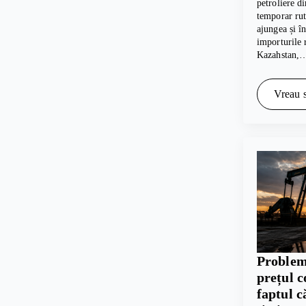
petroliere d
temporar rut
ajungea și 
importurile 
Kazahstan,
Vreau s
Problem
prețul c
faptul c