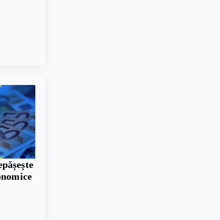
pășește
conomice