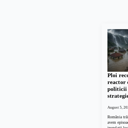
Ploi rec
reactor 
politici
strategi
August 5, 2
România trăi
avem episoad
inundații lo