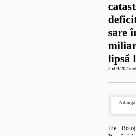
catast
defic
sare î
milia
lipsă 
25/09/2025
red
Adaugă 
Ilie Bolo