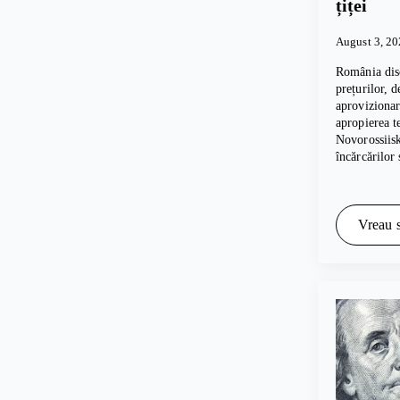
țiței
August 3, 2
România dis
prețurilor, 
aprovizionar
apropierea t
Novorossiis
încărcărilor
Vreau s