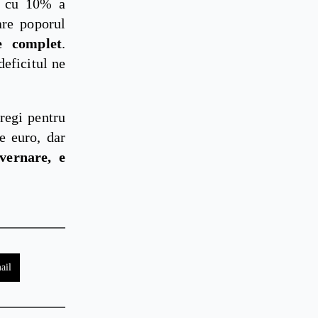
ea cu 10% a
are poporul
te complet
.
deficitul ne
tregi pentru
e euro, dar
vernare, e
ail