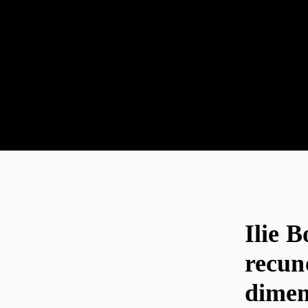
Ilie B
recun
dimen