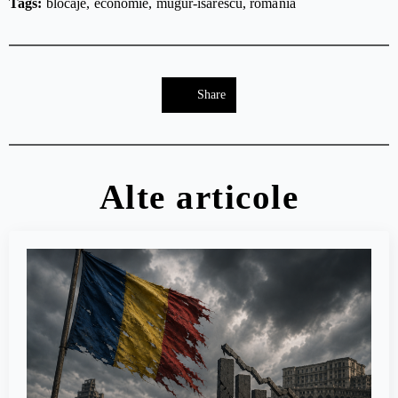
Tags: 
blocaje
economie
mugur-isarescu
romania
Share
Alte articole