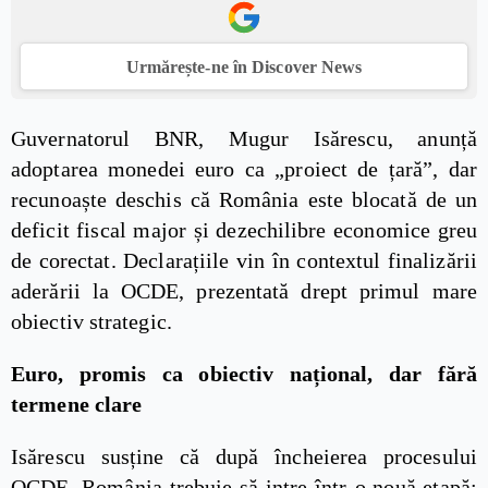
Urmărește-ne în Discover News
Guvernatorul BNR, Mugur Isărescu, anunță
adoptarea monedei euro ca „proiect de țară”, dar
recunoaște deschis că România este blocată de un
deficit fiscal major și dezechilibre economice greu
de corectat. Declarațiile vin în contextul finalizării
aderării la OCDE, prezentată drept primul mare
obiectiv strategic.
Euro, promis ca obiectiv național, dar fără
termene clare
Isărescu susține că după încheierea procesului
OCDE, România trebuie să intre într-o nouă etapă: