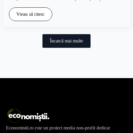
Vreau să citesc
Încarcă mai multe
Economistii.ro este un proiect media non-profit dedicat