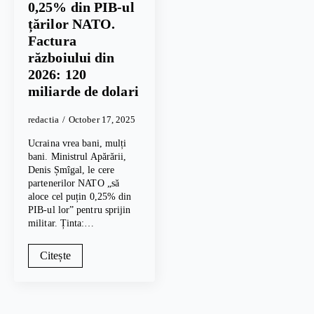
0,25% din PIB-ul
țărilor NATO.
Factura
războiului din
2026: 120
miliarde de dolari
redactia
October 17, 2025
Ucraina vrea bani, mulți
bani. Ministrul Apărării,
Denis Șmîgal, le cere
partenerilor NATO „să
aloce cel puțin 0,25% din
PIB-ul lor” pentru sprijin
militar. Ținta:…
Citește