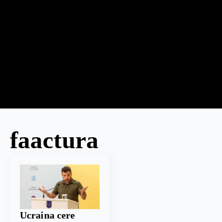
faactura
Ucraina cere