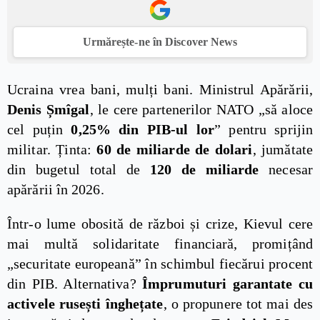
Urmărește-ne în Discover News
Ucraina vrea bani, mulți bani. Ministrul Apărării,
Denis Șmîgal
, le cere partenerilor NATO „să aloce
cel puțin
0,25% din PIB-ul lor
” pentru sprijin
militar. Ținta:
60 de miliarde de dolari
, jumătate
din bugetul total de
120 de miliarde
necesar
apărării în 2026.
Într-o lume obosită de război și crize, Kievul cere
mai multă solidaritate financiară, promițând
„securitate europeană” în schimbul fiecărui procent
din PIB. Alternativa?
Împrumuturi garantate cu
activele rusești înghețate
, o propunere tot mai des