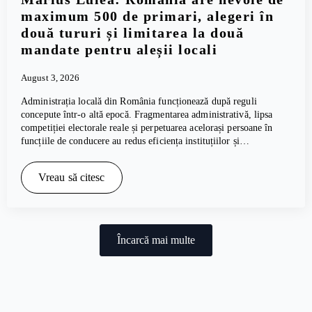
maximum 500 de primari, alegeri în
două tururi și limitarea la două
mandate pentru aleșii locali
August 3, 2026
Administrația locală din România funcționează după reguli
concepute într-o altă epocă. Fragmentarea administrativă, lipsa
competiției electorale reale și perpetuarea acelorași persoane în
funcțiile de conducere au redus eficiența instituțiilor și…
Vreau să citesc
Încarcă mai multe