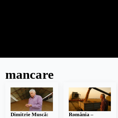
mancare
Dimitrie Muscă:
România –