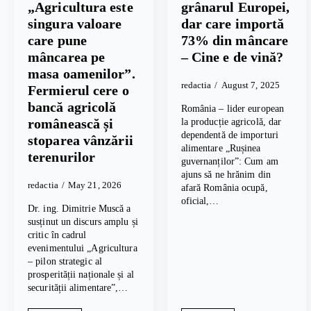
„Agricultura este
grânarul Europei,
singura valoare
dar care importă
care pune
73% din mâncare
mâncarea pe
– Cine e de vină?
masa oamenilor”.
redactia
August 7, 2025
Fermierul cere o
bancă agricolă
România – lider european
românească și
la producție agricolă, dar
dependentă de importuri
stoparea vânzării
alimentare „Rușinea
terenurilor
guvernanților”: Cum am
ajuns să ne hrănim din
redactia
May 21, 2026
afară România ocupă,
oficial,…
Dr. ing. Dimitrie Muscă a
susținut un discurs amplu și
critic în cadrul
evenimentului „Agricultura
– pilon strategic al
prosperității naționale și al
securității alimentare”,…