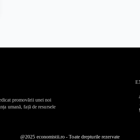
E
edicat promovării unei noi
ința umană, față de resursele
@2025 economistii.ro - Toate drepturile rezervate