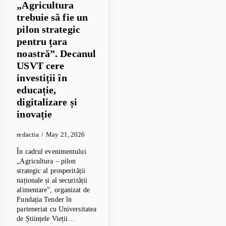
„Agricultura
trebuie să fie un
pilon strategic
pentru țara
noastră”. Decanul
USVT cere
investiții în
educație,
digitalizare și
inovație
redactia
May 21, 2026
În cadrul evenimentului
„Agricultura – pilon
strategic al prosperității
naționale și al securității
alimentare”, organizat de
Fundația Tender în
parteneriat cu Universitatea
de Științele Vieții…