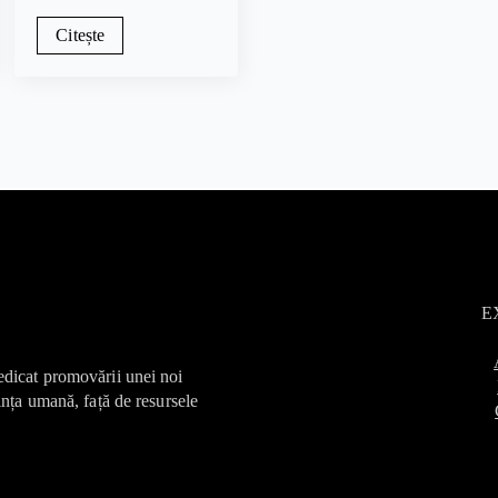
Citește
E
edicat promovării unei noi
ința umană, față de resursele