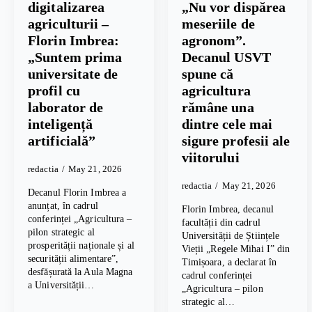
digitalizarea
„Nu vor dispărea
agriculturii –
meseriile de
Florin Imbrea:
agronom”.
„Suntem prima
Decanul USVT
universitate de
spune că
profil cu
agricultura
laborator de
rămâne una
inteligență
dintre cele mai
artificială”
sigure profesii ale
viitorului
redactia
May 21, 2026
redactia
May 21, 2026
Decanul Florin Imbrea a
anunțat, în cadrul
Florin Imbrea, decanul
conferinței „Agricultura –
facultății din cadrul
pilon strategic al
Universității de Științele
prosperității naționale și al
Vieții „Regele Mihai I” din
securității alimentare”,
Timișoara, a declarat în
desfășurată la Aula Magna
cadrul conferinței
a Universității…
„Agricultura – pilon
strategic al…