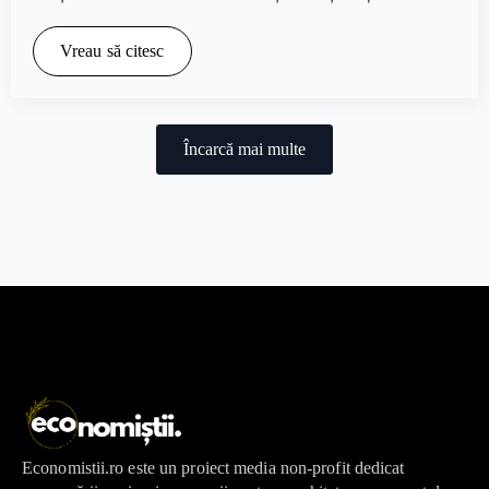
Vreau să citesc
Încarcă mai multe
Economistii.ro este un proiect media non-profit dedicat