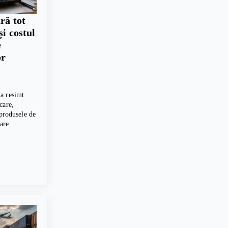
ră tot
și costul
e
or
a resimt
care,
 produsele de
care