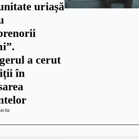
unitate uriașă
u
prenorii
i”.
erul a cerut
iții în
sarea
ntelor
actia