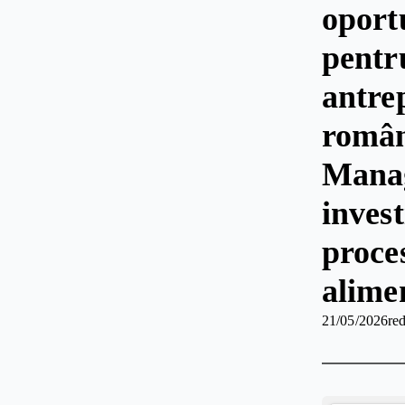
oport
pentr
antre
român
Manag
invest
proce
alime
21/05/2026
red