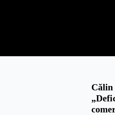
Călin
„Defic
comerc