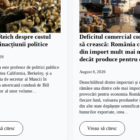
Reich despre costul
Deficitul comercial c
 inacțiunii politice
să crească: România 
din import mult mai 
026
decât produce pentru 
 este profesor de politici publice
August 6, 2026
tea California, Berkeley, și a
ia de secretar al Muncii în
Dezechilibrul dintre importuri și 
a americană condusă de Bill
rămâne una dintre cele mai impor
tor al unor volume…
provocări pentru economia Român
fiecare lună, valoarea produselor
din alte state depășește semnifica
bunurilor exportate, ceea…
ă citesc
Vreau să citesc