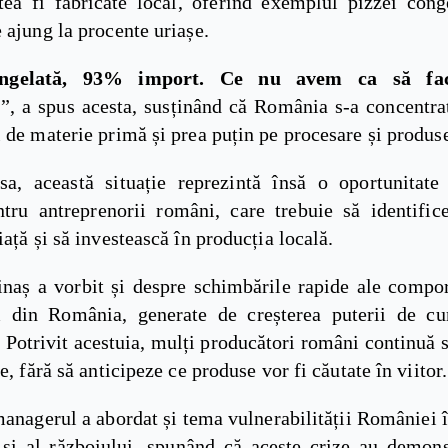
tea fi fabricate local, oferind exemplul pizzei cong
 ajung la procente uriașe.
ongelată, 93% import. Ce nu avem ca să fa
?
”, a spus acesta, susținând că România s-a concentra
 de materie primă și prea puțin pe procesare și produse
sa, această situație reprezintă însă o oportunitat
tru antreprenorii români, care trebuie să identific
iață și să investească în producția locală.
inaș a vorbit și despre schimbările rapide ale compo
 din România, generate de creșterea puterii de cu
. Potrivit acestuia, mulți producători români continuă 
ce, fără să anticipeze ce produse vor fi căutate în viitor.
anagerul a abordat și tema vulnerabilității României 
și al războiului, spunând că aceste crize au demons