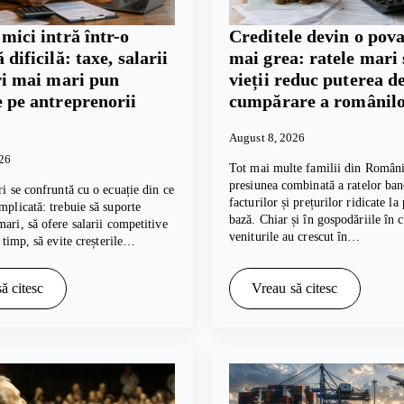
mici intră într-o
Creditele devin o pova
 dificilă: taxe, salarii
mai grea: ratele mari 
ri mai mari pun
vieții reduc puterea d
 pe antreprenorii
cumpărare a românil
August 8, 2026
026
Tot mai multe familii din Români
presiunea combinată a ratelor ban
ri se confruntă cu o ecuație din ce
facturilor și prețurilor ridicate la
mplicată: trebuie să suporte
bază. Chiar și în gospodăriile în 
mari, să ofere salarii competitive
veniturile au crescut în…
i timp, să evite creșterile…
ă citesc
Vreau să citesc