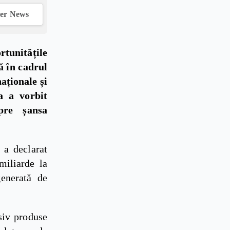
ver News
rtunitățile
ă în cadrul
aționale și
ta a vorbit
pre șansa
, a declarat
miliarde la
enerată de
siv produse