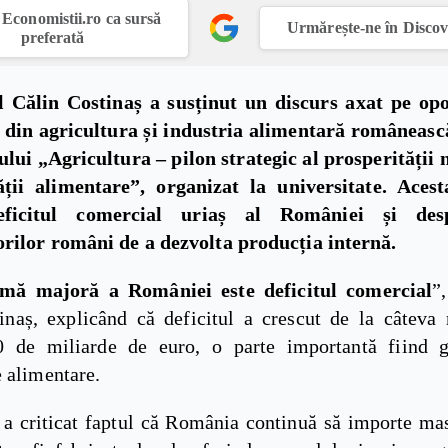
Economistii.ro ca sursă
Urmărește-ne în Disco
preferată
Călin Costinaș a susținut un discurs axat pe opo
din agricultura și industria alimentară româneasc
lui „Agricultura – pilon strategic al prosperității n
ății alimentare”, organizat la universitate. Aces
eficitul comercial uriaș al României și des
rilor români de a dezvolta producția internă.
mă majoră a României este deficitul comercial
”
inaș, explicând că deficitul a crescut de la câteva 
0 de miliarde de euro, o parte importantă fiind g
 alimentare.
a criticat faptul că România continuă să importe ma