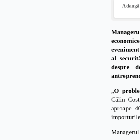
Adaugă 
Managerul 
economice 
evenimentu
al securit
despre d
antrepreno
„
O proble
Călin Cost
aproape 4
importurile
Managerul 