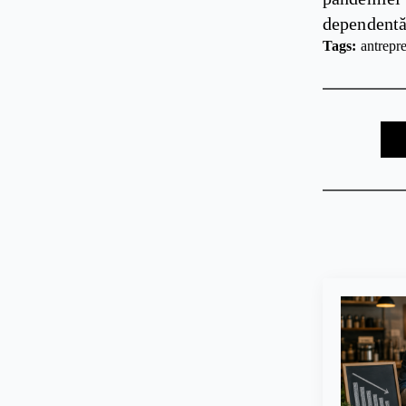
dependentă 
Tags: 
antrepr