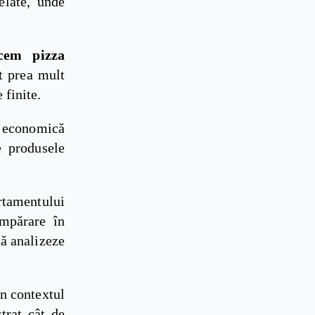
elate, unde
cem pizza
t prea mult
 finite.
e economică
e produsele
rtamentului
mpărare în
să analizeze
în contextul
trat cât de