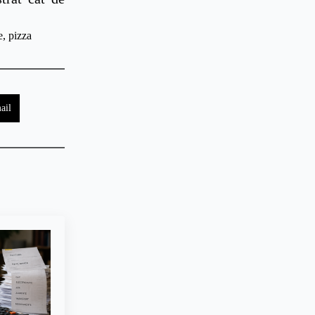
e
pizza
ail