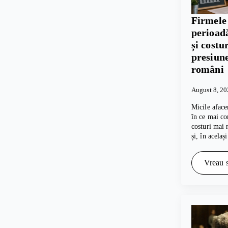
Firmele 
perioadă
și costu
presiune
români
August 8, 2
Micile aface
în ce mai co
costuri mai 
și, în acelaș
Vreau s