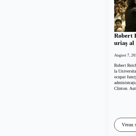
Robert 
uriaș al
August 7, 2
Robert Reich
la Universita
ocupat funcț
administrați
Clinton. Au
Vreau s