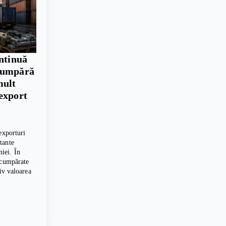
ontinuă
cumpără
mult
export
exporturi
tante
iei. În
 cumpărate
tiv valoarea