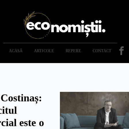
ACASĂ
ARTICOLE
REPERE
CONTACT
 Costinaș:
itul
ial este o