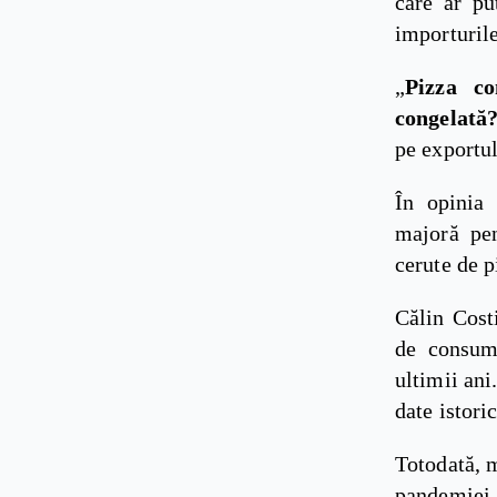
care ar pu
importurile
„
Pizza c
congelată
pe exportul
În opinia 
majoră pen
cerute de p
Călin Cost
de consum
ultimii ani
date istori
Totodată, m
pandemiei 