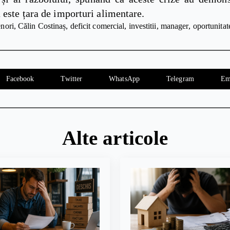
este țara de importuri alimentare.
enori
Călin Costinaș
deficit comercial
investitii
manager
oportunitat
Facebook
Twitter
WhatsApp
Telegram
Em
Alte articole