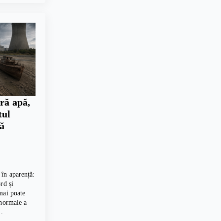
ră apă,
tul
ră
în aparență:
rd și
mai poate
 normale a
,…