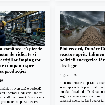
ia românească pierde
Ploi record, Dunăre fă
osturile ridicate și
reactor oprit: falimen
vestițiilor împing tot
politicii energetice fă
te companii spre
strategie
ea producției
August 5, 2026
026
România trăiește un paradox doar 
avem episoade de precipitații reco
mâniei traversează o perioadă
inundații locale, dar Dunărea nu 
ntru sectorul industrial, iar tot
asigura apa necesară funcționării
ompanii avertizează că majorarea
centralei nucleare. La București
e producție începe să afecteze