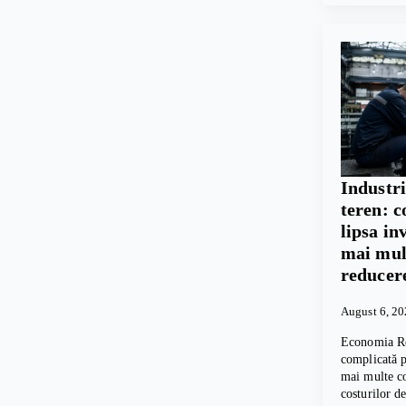
Industr
teren: c
lipsa in
mai mul
reducer
August 6, 2
Economia Ro
complicată pe
mai multe c
costurilor d