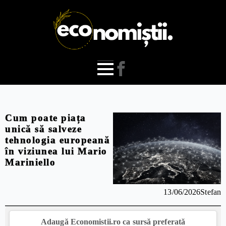
Cum poate piața
unică să salveze
tehnologia europeană
în viziunea lui Mario
Mariniello
13/06/2026
Stefan
Adaugă Economistii.ro ca sursă preferată