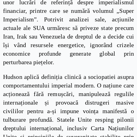
unor lucrări de referință despre imperialismul
financiar, printre care se numără volumul „Super
Imperialism”. Potrivit analizei sale, acțiunile
actuale ale SUA urmăresc să priveze state precum
Iran, Irak sau Venezuela de dreptul de a decide cui
își vând resursele energetice, ignorând crizele
economice profunde generate global prin
perturbarea piețelor.
Hudson aplică definiția clinică a sociopatiei asupra
comportamentului imperial modern. O națiune care
acționează fără remușcări, manipulează regulile
internaționale și provoacă distrugeri masive
civililor pentru a-și impune voința manifestă o
tulburare profundă. Statele Unite resping pilonii
dreptului internațional, inclusiv Carta Națiunilor
Unite și principiile de suveranitate stabilite prin