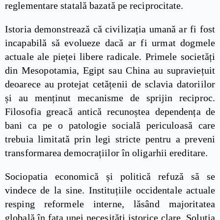
reglementare statală bazată pe reciprocitate.
Istoria demonstrează că civilizația umană ar fi fost
incapabilă să evolueze dacă ar fi urmat dogmele
actuale ale pieței libere radicale. Primele societăți
din Mesopotamia, Egipt sau China au supraviețuit
deoarece au protejat cetățenii de sclavia datoriilor
și au menținut mecanisme de sprijin reciproc.
Filosofia greacă antică recunoștea dependența de
bani ca pe o patologie socială periculoasă care
trebuia limitată prin legi stricte pentru a preveni
transformarea democrațiilor în oligarhii ereditare.
Sociopatia economică și politică refuză să se
vindece de la sine. Instituțiile occidentale actuale
resping reformele interne, lăsând majoritatea
globală în fața unei necesități istorice clare. Soluția