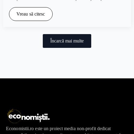
Vreau să citesc
Încarcă mai multe
Economistii.ro este un proiect media non-profit dedicat