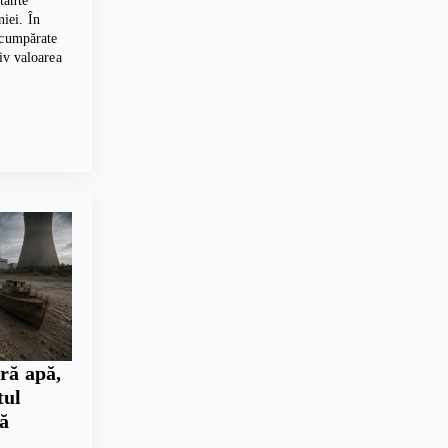
tante
iei. În
 cumpărate
tiv valoarea
ră apă,
tul
ră