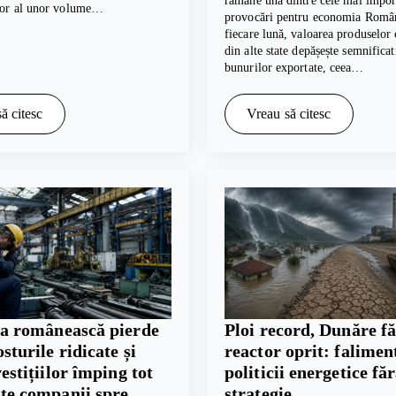
rămâne una dintre cele mai impor
tor al unor volume…
provocări pentru economia Român
fiecare lună, valoarea produselor
din alte state depășește semnifica
bunurilor exportate, ceea…
ă citesc
Vreau să citesc
ia românească pierde
Ploi record, Dunăre fă
osturile ridicate și
reactor oprit: falimen
vestițiilor împing tot
politicii energetice fă
te companii spre
strategie