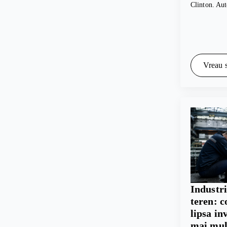
Clinton. Au
Vreau s
Industr
teren: c
lipsa in
mai mul