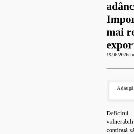
adânc
Impor
mai r
expor
19/06/2026
co
Adaugă 
Deficitul
vulnerabil
continuă să