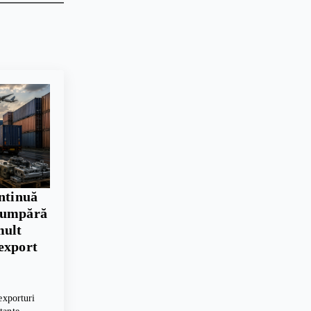
ontinuă
cumpără
mult
export
exporturi