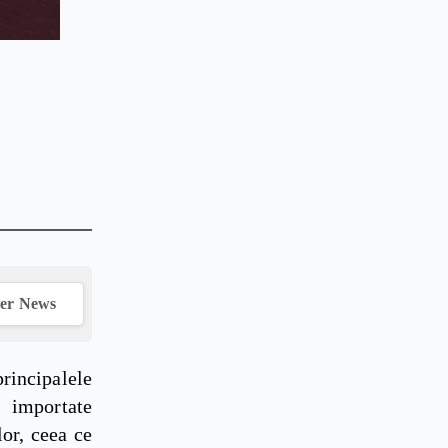
ver News
incipalele
r importate
lor, ceea ce