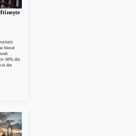
ftinește
ructurii
au blocat
kazah
tiv 60% din
vin din