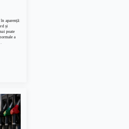
în aparență:
rd și
mai poate
 normale a
,…