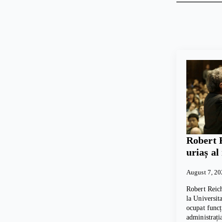
Robert 
uriaș al
August 7, 2
Robert Reich
la Universita
ocupat funcț
administrați