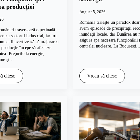
ea producției
August 5, 2026
026
România trăiește un paradox doar 
avem episoade de precipitații reco
mâniei traversează o perioadă
inundații locale, dar Dunărea nu 
ntru sectorul industrial, iar tot
asigura apa necesară funcționării
ompanii avertizează că majorarea
centralei nucleare. La București
e producție începe să afecteze
tea. Prețurile la energie,
rime și…
ă citesc
Vreau să citesc