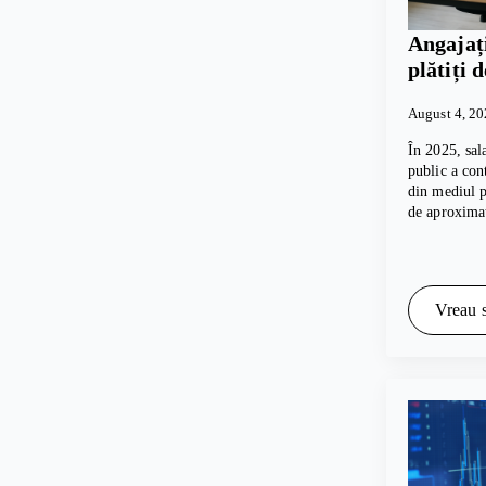
Angajați
plătiți 
August 4, 2
În 2025, sal
public a con
din mediul p
de aproxima
Vreau s