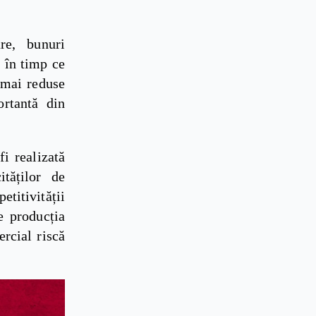
re, bunuri
, în timp ce
 mai reduse
ortantă din
i realizată
ităților de
titivității
e producția
ercial riscă