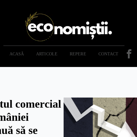
ACASĂ
ARTICOLE
REPERE
CONTACT
itul comercial
mâniei
nuă să se