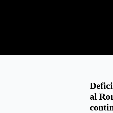
Defic
al Ro
conti