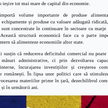
 ieșire tot mai mare de capital din economie.
mportă volume importante de produse alimenta
, echipamente și produse cu valoare adăugată ridicată
e sunt concentrate în continuare în sectoare cu marje
 Această structură economică face ca o parte imp
tern să alimenteze economiile altor state.
i susțin că reducerea deficitului comercial nu poate f
măsuri administrative, ci prin dezvoltarea capac
interne, încurajarea investițiilor și creșterea compe
r românești. În lipsa unor politici care să stimulez
rocesarea materiilor prime în țară, dezechilibrul com
 și în următorii ani.