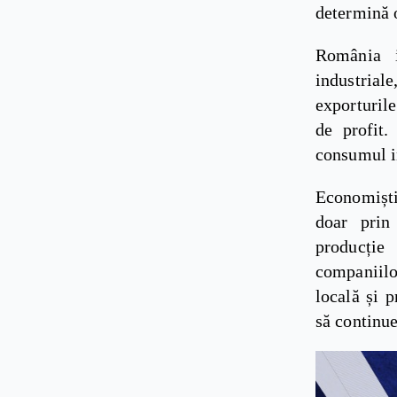
determină o
România i
industriale
exporturil
de profit.
consumul in
Economiști
doar prin 
producție 
companiilo
locală și p
să continue