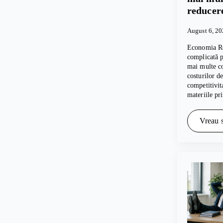
reducer
August 6, 2
Economia Ro
complicată pe
mai multe c
costurilor d
competitivita
materiile p
Vreau s