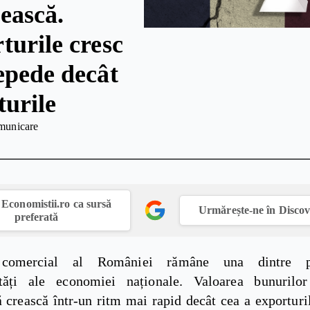
ească.
turile cresc
epede decât
turile
municare
Economistii.ro ca sursă
Urmărește-ne în Disco
preferată
 comercial al României rămâne una dintre pr
ități ale economiei naționale. Valoarea bunurilo
 crească într-un ritm mai rapid decât cea a exporturi