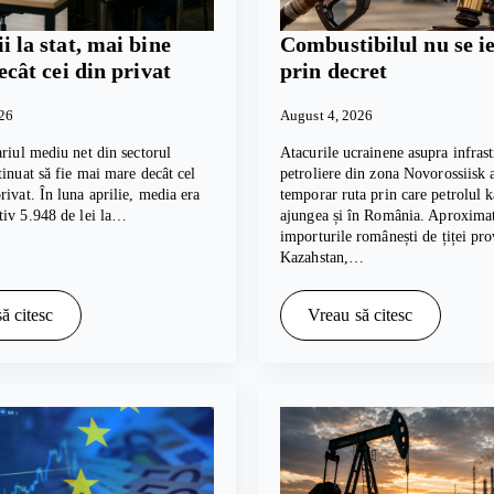
i la stat, mai bine
Combustibilul nu se ie
decât cei din privat
prin decret
026
August 4, 2026
ariul mediu net din sectorul
Atacurile ucrainene asupra infrast
tinuat să fie mai mare decât cel
petroliere din zona Novorossiisk 
rivat. În luna aprilie, media era
temporar ruta prin care petrolul 
tiv 5.948 de lei la…
ajungea și în România. Aproxima
importurile românești de țiței pro
Kazahstan,…
ă citesc
Vreau să citesc