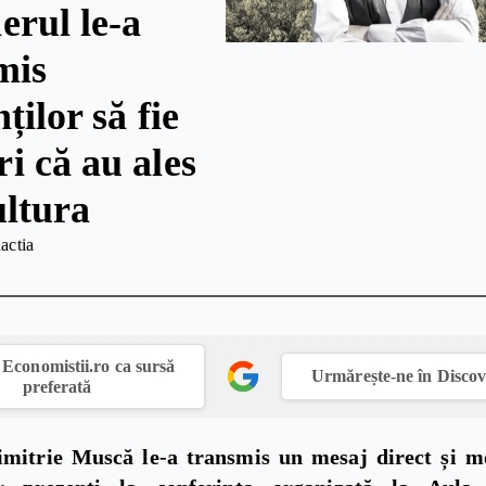
erul le-a
mis
ților să fie
i că au ales
ultura
actia
Economistii.ro ca sursă
Urmărește-ne în Disco
preferată
imitrie Muscă le-a transmis un mesaj direct și m