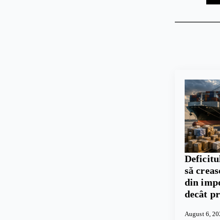
Deficitu
să crea
din imp
decât p
August 6, 2