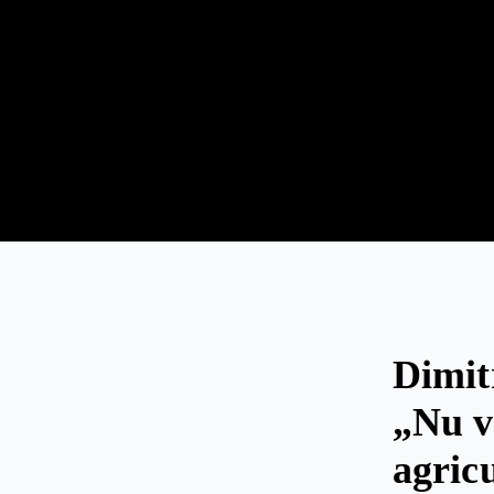
Dimit
„Nu v
agricu