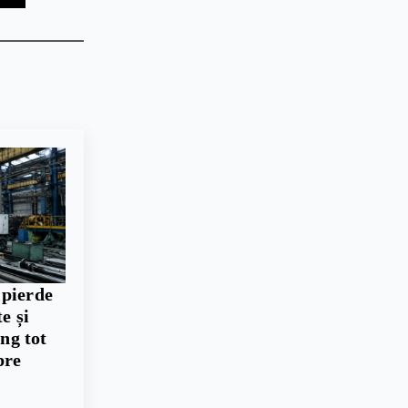
 pierde
e și
ing tot
pre