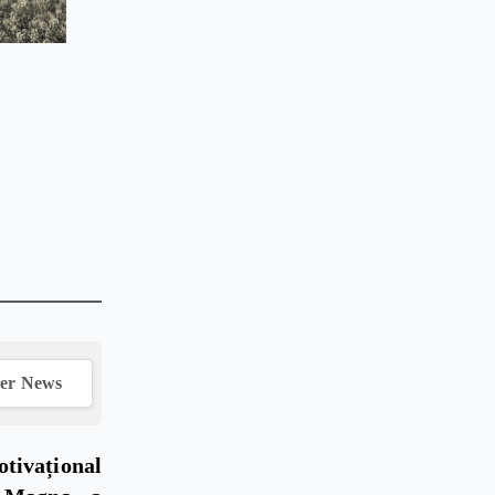
ver News
otivațional