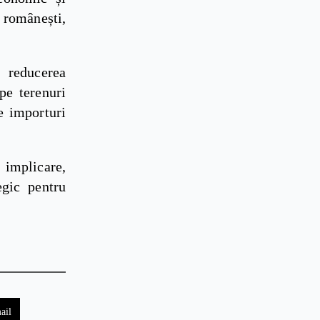
e românești,
 reducerea
pe terenuri
e importuri
 implicare,
egic pentru
ail