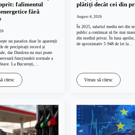
oprit: falimentul
plătiți decât cei din p
i energetice fără
August 4, 2026
e
În 2025, salariul mediu net din se
026
public a continuat să fie mai mare
din mediul privat. În luna aprilie
ește un paradox doar în aparență:
de aproximativ 5.948 de lei la…
e de precipitații record și
cale, dar Dunărea nu mai poate
necesară funcționării normale a
cleare. La București,…
ă citesc
Vreau să citesc