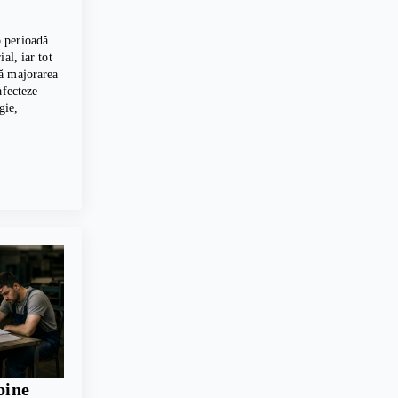
 perioadă
al, iar tot
ă majorarea
afecteze
gie,
bine