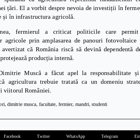
nei țări. El a vorbit despre nevoia de investiții în ferm
e și în infrastructura agricolă.
ea, fermierul a criticat politicile care permit
or agricole prin amplasarea de panouri fotovoltaice 
 a avertizat că România riscă să devină dependentă d
 protejează producția internă.
Dimitrie Muscă a făcut apel la responsabilitate și
că agricultura trebuie tratată ca un domeniu strat
i viitorul României.
ori
dimitrie musca
facultate
fermier
mandri
studenti
Facebook
Twitter
WhatsApp
Telegram
Em