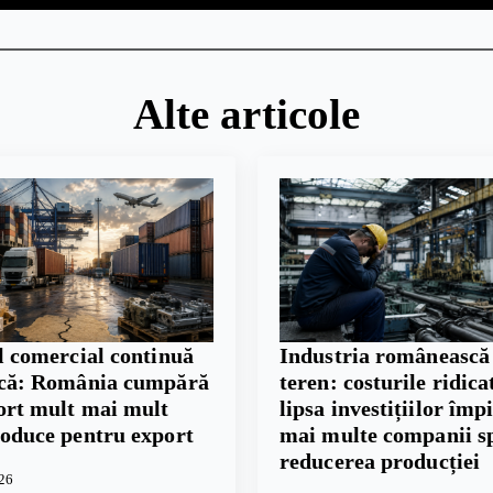
Alte articole
l comercial continuă
Industria românească
scă: România cumpără
teren: costurile ridicat
ort mult mai mult
lipsa investițiilor împ
roduce pentru export
mai multe companii s
reducerea producției
026