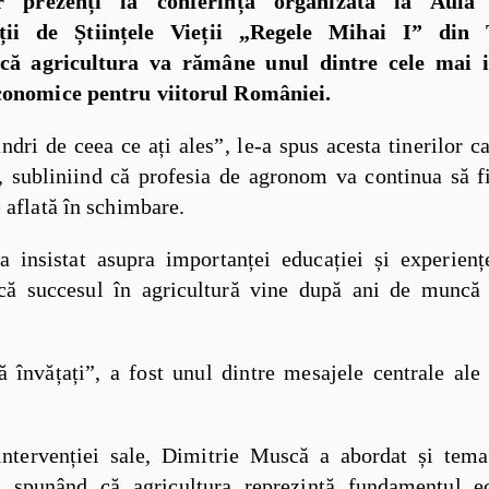
lor prezenți la conferința organizată la Aul
ății de Științele Vieții „Regele Mihai I” din 
că agricultura va rămâne unul dintre cele mai 
onomice pentru viitorul României.
ndri de ceea ce ați ales”, le-a spus acesta tinerilor c
a, subliniind că profesia de agronom va continua să fi
 aflată în schimbare.
a insistat asupra importanței educației și experiențe
că succesul în agricultură vine după ani de muncă 
ă învățați”, a fost unul dintre mesajele centrale ale
intervenției sale, Dimitrie Muscă a abordat și tema 
, spunând că agricultura reprezintă fundamentul 