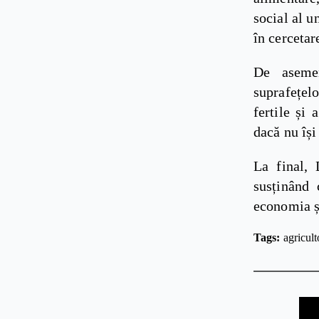
social al u
în cercetar
De asemen
suprafețel
fertile și
dacă nu își
La final, 
susținând 
economia ș
Tags: 
agricult