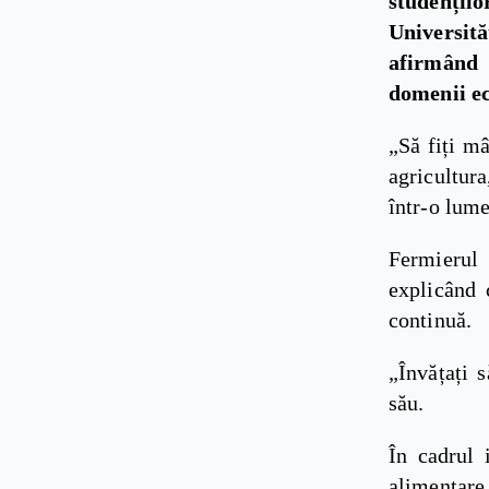
studenți
Universit
afirmând 
domenii ec
„Să fiți mâ
agricultur
într-o lume
Fermierul 
explicând 
continuă.
„Învățați s
său.
În cadrul 
alimentare