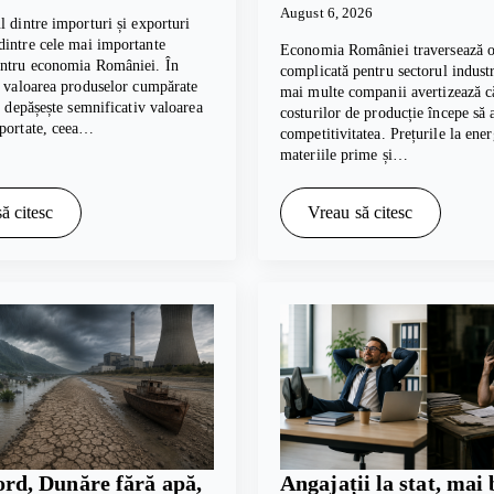
August 6, 2026
l dintre importuri și exporturi
intre cele mai importante
Economia României traversează o
entru economia României. În
complicată pentru sectorul industri
, valoarea produselor cumpărate
mai multe companii avertizează c
te depășește semnificativ valoarea
costurilor de producție începe să 
xportate, ceea…
competitivitatea. Prețurile la ener
materiile prime și…
ă citesc
Vreau să citesc
ord, Dunăre fără apă,
Angajații la stat, mai 