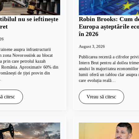
bilul nu se ieftinește
Robin Brooks: Cum de
ret
Europa așteptările e
în 2026
026
August 3, 2026
rainene asupra infrastructurii
in zona Novorossiisk au blocat
Publicarea recentă a cifrelor pri
a prin care petrolul kazah
Intern Brut pentru al doilea trime
în România. Aproximativ 60% din
anului în majoritatea economiilor
românești de țiței provin din
lumii oferă un tablou clar asupra
…
care evoluția reală…
ă citesc
Vreau să citesc