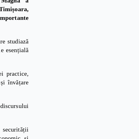
a Magna a
Timișoara,
importante
are studiază
e esențială
i practice,
și învățare
 discursului
securității
economic și