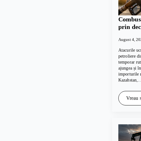
Combusti
prin dec
August 4, 2
Atacurile uc
petroliere d
temporar rut
ajungea și 
importurile 
Kazahstan,
Vreau s