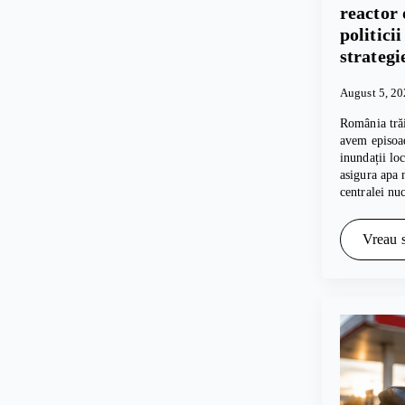
reactor 
politici
strategi
August 5, 2
România trăi
avem episoad
inundații lo
asigura apa 
centralei nu
Vreau s