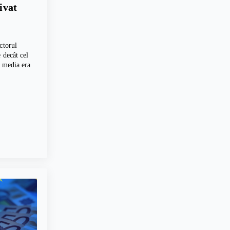
rivat
ctorul
 decât cel
, media era