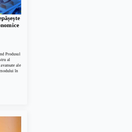
pășește
conomice
vind Produsul
stru al
 avansate ale
 modului în