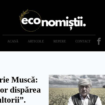
ACASĂ
ARTICOLE
REPERE
CONTACT
rie Muscă:
or dispărea
ltorii”.