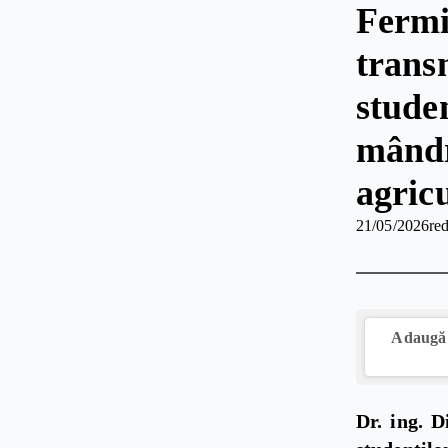
Fermi
trans
studen
mândr
agric
21/05/2026
red
Adaugă 
Dr. ing. D