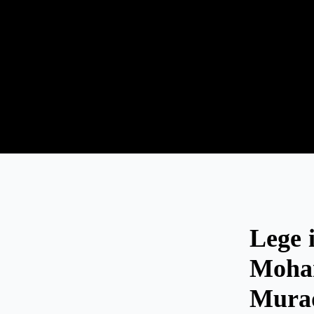
Lege i
Moh
Mura