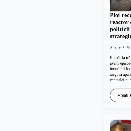
Ploi rec
reactor 
politici
strategi
August 5, 2
România trăi
avem episoad
inundații lo
asigura apa 
centralei nu
Vreau s