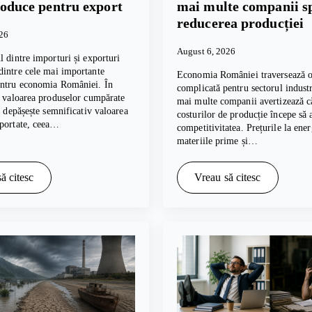
roduce pentru export
mai multe companii s
reducerea producției
026
August 6, 2026
l dintre importuri și exporturi
intre cele mai importante
Economia României traversează o
entru economia României. În
complicată pentru sectorul industri
, valoarea produselor cumpărate
mai multe companii avertizează c
te depășește semnificativ valoarea
costurilor de producție începe să 
xportate, ceea…
competitivitatea. Prețurile la ener
materiile prime și…
ă citesc
Vreau să citesc