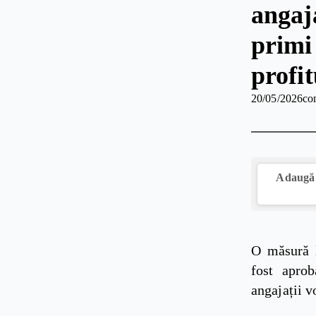
angaj
primi
profit
20/05/2026
co
Adaugă 
O măsură 
fost apro
angajații v