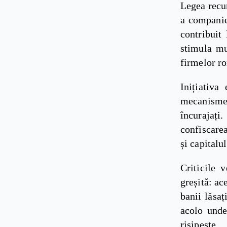
Legea recu
a companie
contribuit
stimula mu
firmelor r
Inițiativ
mecanisme 
încurajați
confiscarea
și capitalu
Criticile 
greșită: ac
banii lăsaț
acolo unde
risipește.