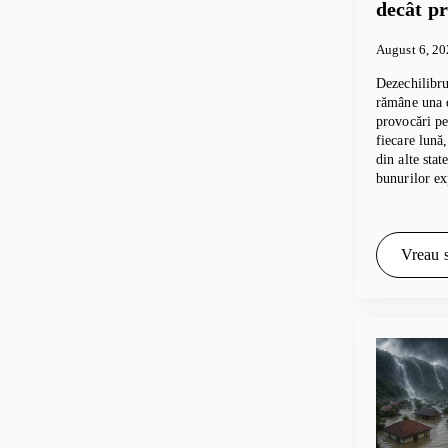
decât p
August 6, 2
Dezechilibru
rămâne una d
provocări p
fiecare lună
din alte sta
bunurilor e
Vreau s