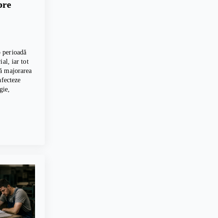
pre
 perioadă
al, iar tot
ă majorarea
afecteze
gie,