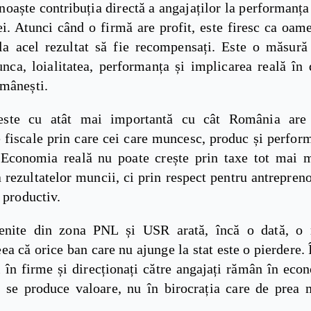
noaște contribuția directă a angajaților la performanț
i. Atunci când o firmă are profit, este firesc ca oame
 la acel rezultat să fie recompensați. Este o măsură
nca, loialitatea, performanța și implicarea reală în 
omânești.
a este cu atât mai importantă cu cât România are
fiscale prin care cei care muncesc, produc și perform
. Economia reală nu poate crește prin taxe tot mai m
 rezultatelor muncii, ci prin respect pentru antrepreno
l productiv.
venite din zona PNL și USR arată, încă o dată, o 
eea că orice ban care nu ajunge la stat este o pierdere. Î
i în firme și direcționați către angajați rămân în eco
 se produce valoare, nu în birocrația care de prea m