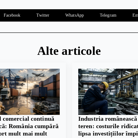
Facebook
Twitter
WhatsApp
Telegram
Em
Alte articole
l comercial continuă
Industria românească
scă: România cumpără
teren: costurile ridicat
ort mult mai mult
lipsa investițiilor împ