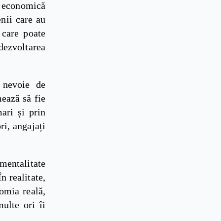
a economică
nii care au
 care poate
dezvoltarea
 nevoie de
ează să fie
ari și prin
ri, angajați
mentalitate
n realitate,
nomia reală,
ulte ori îi