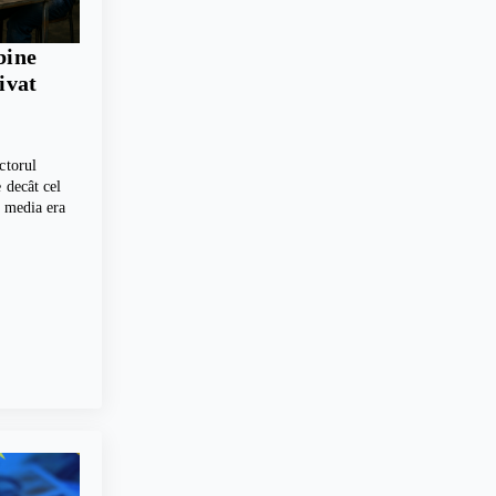
bine
rivat
ctorul
 decât cel
, media era