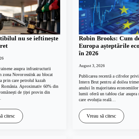
bilul nu se ieftinește
Robin Brooks: Cum de
ret
Europa așteptările e
în 2026
026
August 3, 2026
rainene asupra infrastructurii
in zona Novorossiisk au blocat
Publicarea recentă a cifrelor pri
a prin care petrolul kazah
Intern Brut pentru al doilea trime
în România. Aproximativ 60% din
anului în majoritatea economiilor
românești de țiței provin din
lumii oferă un tablou clar asupra
…
care evoluția reală…
ă citesc
Vreau să citesc