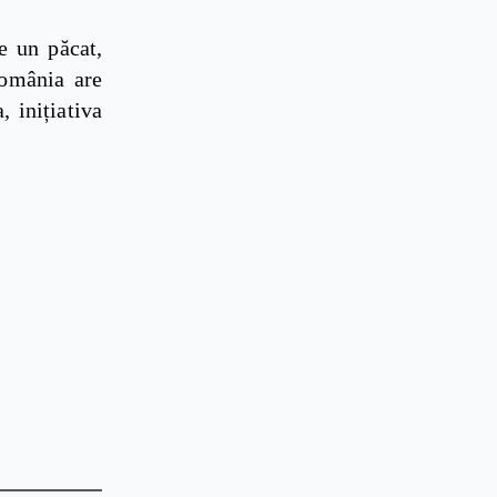
e un păcat,
România are
 inițiativa