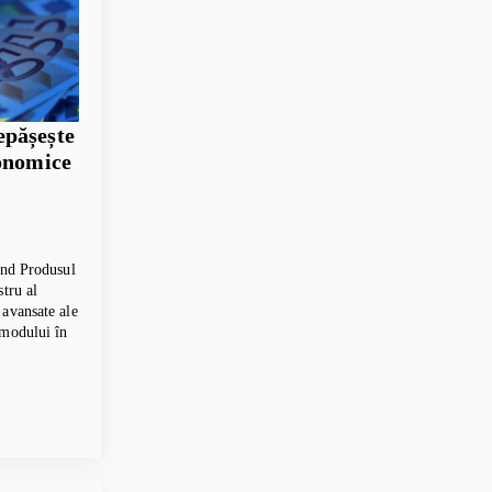
pășește
conomice
vind Produsul
stru al
 avansate ale
 modului în