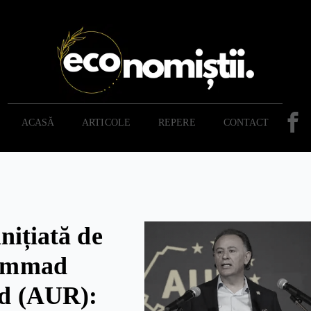
ACASĂ
ARTICOLE
REPERE
CONTACT
nițiată de
ammad
d (AUR):