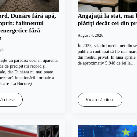
ord, Dunăre fără apă,
Angajații la stat, mai 
oprit: falimentul
plătiți decât cei din p
i energetice fără
August 4, 2026
e
În 2025, salariul mediu net din se
026
public a continuat să fie mai mare
din mediul privat. În luna aprilie
ește un paradox doar în aparență:
de aproximativ 5.948 de lei la…
e de precipitații record și
cale, dar Dunărea nu mai poate
necesară funcționării normale a
cleare. La București,…
ă citesc
Vreau să citesc