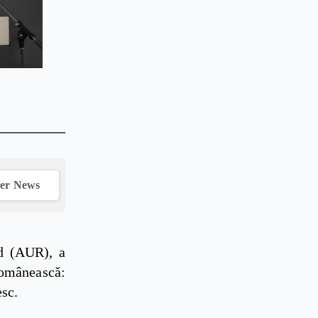
ver News
d (AUR), a
omânească:
esc.