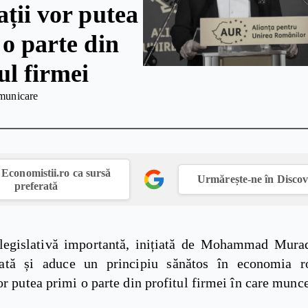
ații vor putea
 o parte din
ul firmei
municare
Economistii.ro ca sursă
Urmărește-ne în Disco
preferată
legislativă importantă, inițiată de Mohammad Mura
bată și aduce un principiu sănătos în economia r
or putea primi o parte din profitul firmei în care munc