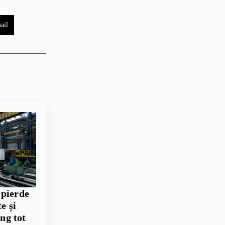
ail
 pierde
e și
ing tot