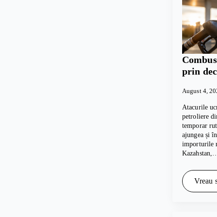
Combusti
prin dec
August 4, 2
Atacurile uc
petroliere d
temporar rut
ajungea și 
importurile 
Kazahstan,
Vreau s