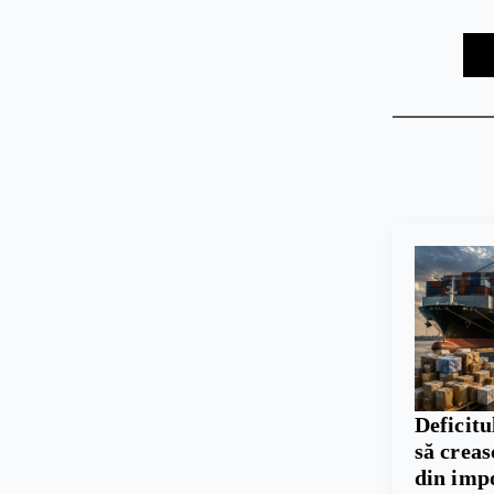
Deficitu
să crea
din imp