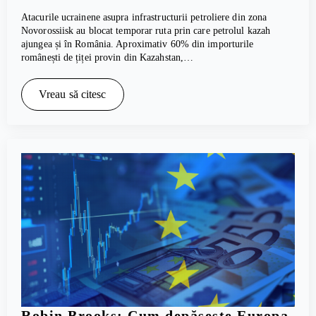
Atacurile ucrainene asupra infrastructurii petroliere din zona
Novorossiisk au blocat temporar ruta prin care petrolul kazah
ajungea și în România. Aproximativ 60% din importurile
românești de țiței provin din Kazahstan,…
Vreau să citesc
Robin Brooks: Cum depășește Europa