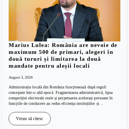
Marius Lulea: România are nevoie de
maximum 500 de primari, alegeri în
două tururi și limitarea la două
mandate pentru aleșii locali
August 3, 2026
Administrația locală din România funcționează după reguli
concepute într-o altă epocă. Fragmentarea administrativă, lipsa
competiției electorale reale și perpetuarea acelorași persoane în
funcțiile de conducere au redus eficiența instituțiilor și…
Vreau să citesc