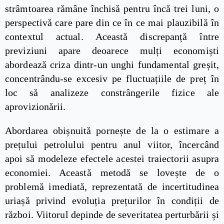
strâmtoarea rămâne închisă pentru încă trei luni, o
perspectivă care pare din ce în ce mai plauzibilă în
contextul actual. Această discrepanță între
previziuni apare deoarece mulți economiști
abordează criza dintr-un unghi fundamental greșit,
concentrându-se excesiv pe fluctuațiile de preț în
loc să analizeze constrângerile fizice ale
aprovizionării.
Abordarea obișnuită pornește de la o estimare a
prețului petrolului pentru anul viitor, încercând
apoi să modeleze efectele acestei traiectorii asupra
economiei. Această metodă se lovește de o
problemă imediată, reprezentată de incertitudinea
uriașă privind evoluția prețurilor în condiții de
război. Viitorul depinde de severitatea perturbării și