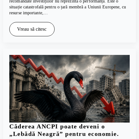
recomandate investițiilor nu reprezintă o performanță. Este o
situație catastrofală pentru o țară membră a Uniunii Europene, cu
resurse importante,…
Vreau să citesc
Căderea ANCPI poate deveni o
„Lebădă Neagră” pentru economie.