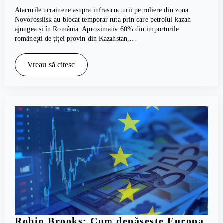
Atacurile ucrainene asupra infrastructurii petroliere din zona
Novorossiisk au blocat temporar ruta prin care petrolul kazah
ajungea și în România. Aproximativ 60% din importurile
românești de țiței provin din Kazahstan,…
Vreau să citesc
Robin Brooks: Cum depășește Europa