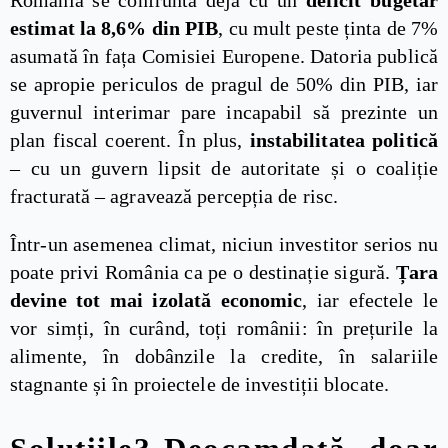
România se confruntă deja cu un
deficit bugetar
estimat la 8,6% din PIB
, cu mult peste ținta de 7%
asumată în fața Comisiei Europene. Datoria publică
se apropie periculos de pragul de 50% din PIB, iar
guvernul interimar pare incapabil să prezinte un
plan fiscal coerent. În plus,
instabilitatea politică
– cu un guvern lipsit de autoritate și o coaliție
fracturată – agravează percepția de risc.
Într-un asemenea climat, niciun investitor serios nu
poate privi România ca pe o destinație sigură.
Țara
devine tot mai izolată economic
, iar efectele le
vor simți, în curând, toți românii: în prețurile la
alimente, în dobânzile la credite, în salariile
stagnante și în proiectele de investiții blocate.