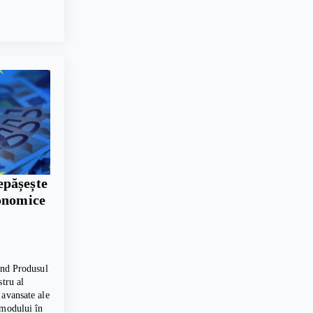
pășește
conomice
vind Produsul
stru al
 avansate ale
 modului în