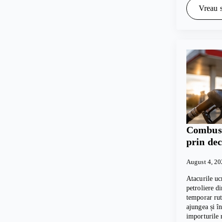
Vreau s
Combusti
prin dec
August 4, 2
Atacurile uc
petroliere d
temporar rut
ajungea și 
importurile 