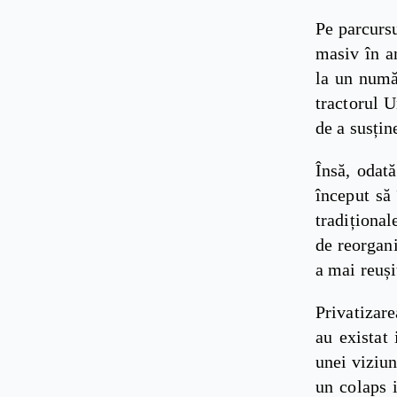
Pe parcursu
masiv în a
la un numă
tractorul 
de a susțin
Însă, odat
început să 
tradițional
de reorgani
a mai reuși
Privatizar
au existat 
unei viziun
un colaps 