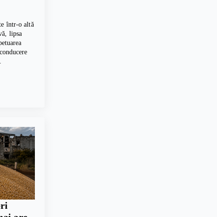
e într-o altă
ă, lipsa
petuarea
 conducere
…
ri