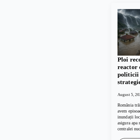
Ploi rec
reactor 
politici
strategi
August 5, 2
România trăi
avem episoad
inundații lo
asigura apa 
centralei nu