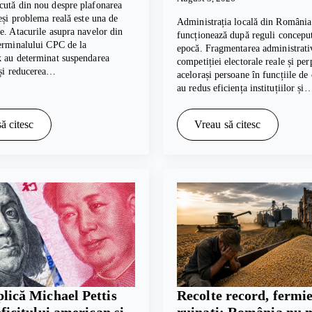
cută din nou despre plafonarea
deși problema reală este una de
Administrația locală din România
e. Atacurile asupra navelor din
funcționează după reguli conceput
erminalului CPC de la
epocă. Fragmentarea administrativ
k au determinat suspendarea
competiției electorale reale și per
 și reducerea…
acelorași persoane în funcțiile de
au redus eficiența instituțiilor și
ă citesc
Vreau să citesc
lică Michael Pettis
Recolte record, fermie