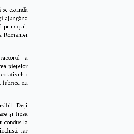
ă se extindă
și ajungând
 principal,
ea României
ractorul” a
rea piețelor
tentativelor
, fabrica nu
sibil. Deși
are și lipsa
au condus la
închisă, iar