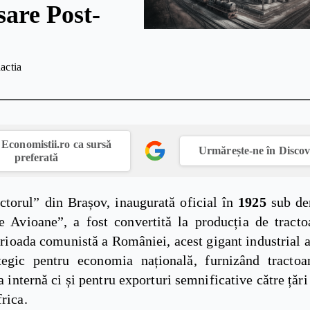
sare Post-
actia
Economistii.ro ca sursă
Urmărește-ne în Disco
preferată
ctorul” din Brașov, inaugurată oficial în
1925
sub de
e Avioane”, a fost convertită la producția de tracto
erioada comunistă a României, acest gigant industrial 
tegic pentru economia națională, furnizând tracto
a internă ci și pentru exporturi semnificative către țăr
frica.