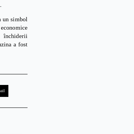
.
a un simbol
ei economice
închiderii
uzina a fost
ail