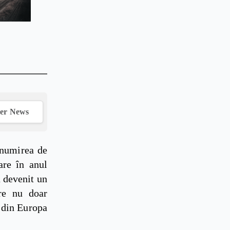
ver News
numirea de
are în anul
a devenit un
are nu doar
i din Europa