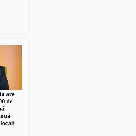
ia are
00 de
uă
două
locali