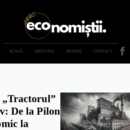
ACASĂ
ARTICOLE
REPERE
CONTACT
 „Tractorul”
v: De la Pilon
mic la