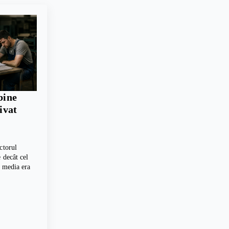
bine
rivat
ctorul
 decât cel
, media era