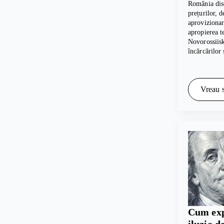
România dis
prețurilor, 
aprovizionar
apropierea t
Novorossiis
încărcărilor
Vreau s
Cum exp