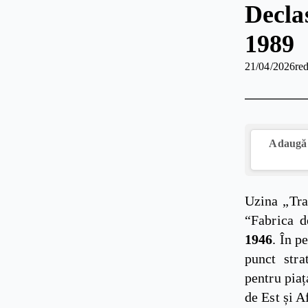
Decla
1989
21/04/2026
red
Adaugă 
Uzina „Tra
“Fabrica d
1946
. În p
punct stra
pentru piaț
de Est și A