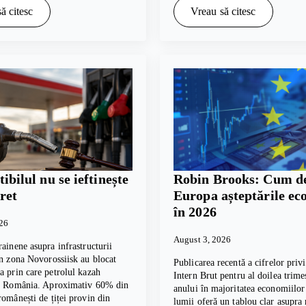
ă citesc
Vreau să citesc
bilul nu se ieftinește
Robin Brooks: Cum de
ret
Europa așteptările e
în 2026
026
August 3, 2026
rainene asupra infrastructurii
in zona Novorossiisk au blocat
Publicarea recentă a cifrelor pri
a prin care petrolul kazah
Intern Brut pentru al doilea trime
în România. Aproximativ 60% din
anului în majoritatea economiilor
românești de țiței provin din
lumii oferă un tablou clar asupra