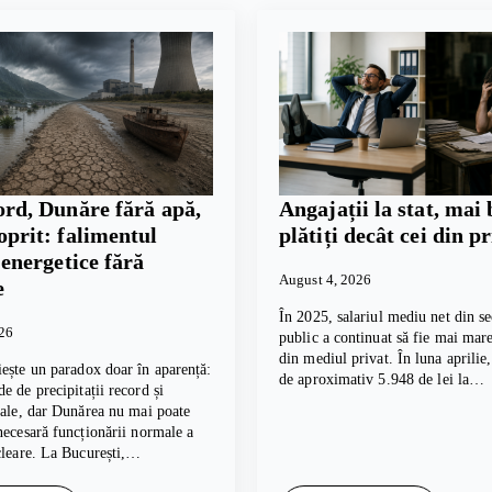
ord, Dunăre fără apă,
Angajații la stat, mai 
oprit: falimentul
plătiți decât cei din p
i energetice fără
August 4, 2026
e
În 2025, salariul mediu net din se
026
public a continuat să fie mai mare
din mediul privat. În luna aprilie
ește un paradox doar în aparență:
de aproximativ 5.948 de lei la…
e de precipitații record și
cale, dar Dunărea nu mai poate
necesară funcționării normale a
cleare. La București,…