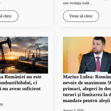
…
care evoluția reală…
ă citesc
Vreau să citesc
a României nu este
Marius Lulea: Român
ombustibilului, ci
nevoie de maximum 5
ă nu avem suficient
primari, alegeri în do
tururi și limitarea la 
mandate pentru aleșii 
026
August 3, 2026