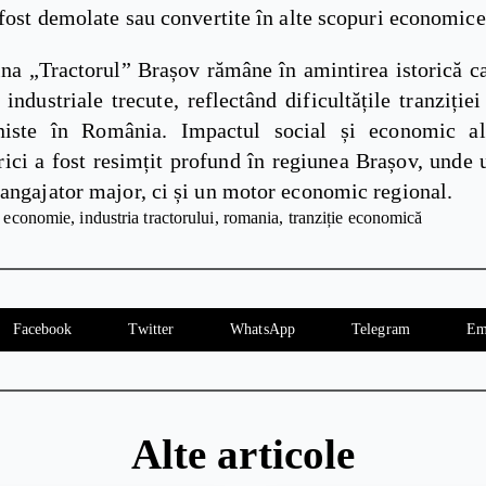
 fost demolate sau convertite în alte scopuri economice
ina „Tractorul” Brașov rămâne în amintirea istorică c
 industriale trecute, reflectând dificultățile tranziți
niste în România. Impactul social și economic al 
rici a fost resimțit profund în regiunea Brașov, unde 
angajator major, ci și un motor economic regional.
economie
industria tractorului
romania
tranziție economică
Facebook
Twitter
WhatsApp
Telegram
Em
Alte articole