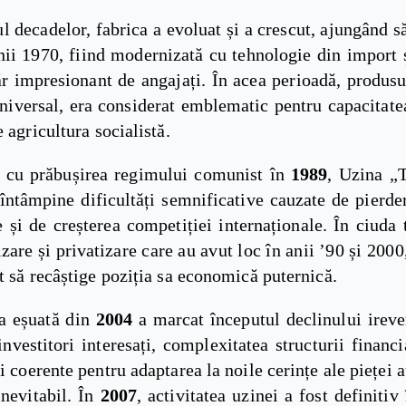
l decadelor, fabrica a evoluat și a crescut, ajungând s
nii 1970, fiind modernizată cu tehnologie din import 
r impresionant de angajați. În acea perioadă, produsul
Universal, era considerat emblematic pentru capacitat
e agricultura socialistă.
ă cu prăbușirea regimului comunist în
1989
, Uzina „T
întâmpine dificultăți semnificative cauzate de pierde
e și de creșterea competiției internaționale. În ciuda 
zare și privatizare care au avut loc în anii ’90 și 2000
t să recâștige poziția sa economică puternică.
ea eșuată din
2004
a marcat începutul declinului irever
investitori interesați, complexitatea structurii financi
i coerente pentru adaptarea la noile cerințe ale pieței 
inevitabil. În
2007
, activitatea uzinei a fost definitiv 