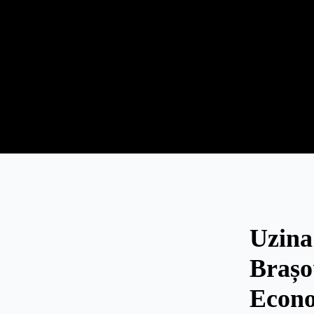
Uzina
Brașo
Econo