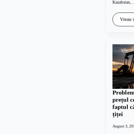
Kazahstan,
Vreau s
Problem
prețul c
faptul c
țiței
August 3, 2