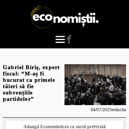
Gabriel Biriş, expert
fiscal: “M-aș fi
bucurat ca primele
tăieri să fie
subvențiile
partidelor”
04/07/2025
redactia
Adaugă Economistii.ro ca sursă preferată