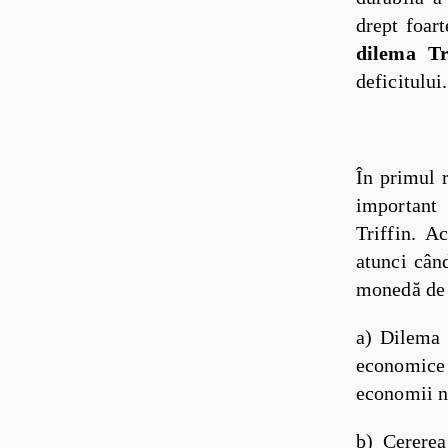
drept foar
dilema Tr
deficitului.
În primul 
important
Triffin. A
atunci cân
monedă de r
a) Dilema 
economice 
economii na
b) Cererea