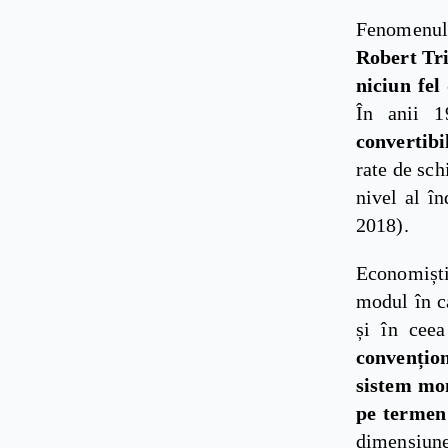
Fenomenul
Robert Tri
niciun fel
În anii 1
convertibil
rate de sch
nivel al î
2018).
Economiști
modul în ca
și în ceea
convențio
sistem mon
pe termen
dimensiune