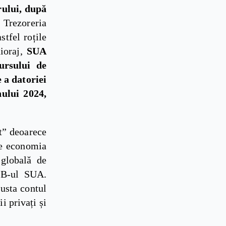
rului, după
 Trezoreria
stfel roțile
nioraj,
SUA
ursului de
 a datoriei
nului 2024,
t” deoarece
ce economia
 globală de
PIB-ul SUA.
justa contul
i privați și