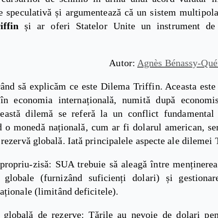
te speculativă și argumentează că un sistem multipola
iffin
și ar oferi Statelor Unite un instrument de 
Autor:
Agnès Bénassy-Qué
rând să explicăm ce este Dilema Triffin. Aceasta este
 în economia internațională, numită după economis
ceastă dilemă se referă la un conflict fundamental
d o monedă națională, cum ar fi dolarul american, ser
ezervă globală. Iată principalele aspecte ale dilemei T
propriu-zisă: SUA trebuie să aleagă între menținerea s
globale (furnizând suficienți dolari) și gestionar
ționale (limitând deficitele).
 globală de rezerve: Țările au nevoie de dolari pe