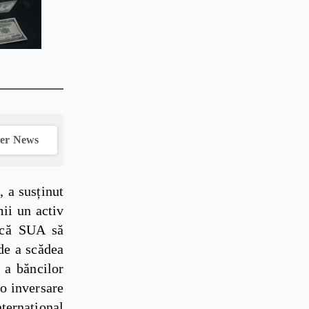
ver News
 a susținut
ii un activ
dică SUA să
 de a scădea
 a băncilor
 o inversare
ternațional