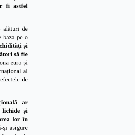
r fi astfel
 alături de
se baza pe o
chidități și
tori să fie
zona euro și
rnațional al
efectele de
țională ar
lichide și
area lor în
-și asigure