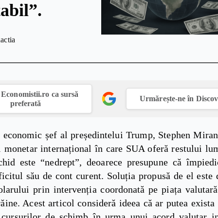
abil”.
actia
Economistii.ro ca sursă
Urmărește-ne în Disco
preferată
l economic șef al președintelui Trump, Stephen Miran,
l monetar internațional în care SUA oferă restului lum
ichid este “nedrept”, deoarece presupune că împie
icitul său de cont curent. Soluția propusă de el este
olarului prin intervenția coordonată pe piața valutară
răine. Acest articol consideră ideea că ar putea exista
 cursurilor de schimb în urma unui acord valutar in