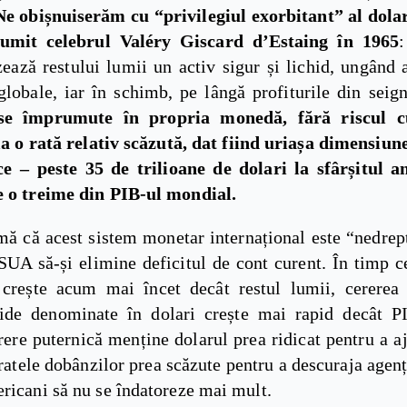
Ne obișnuiserăm cu “privilegiul exorbitant” al dola
umit celebrul Valéry Giscard d’Estaing în 1965
:
ază restului lumii un activ sigur și lichid, ungând a
globale, iar în schimb, pe lângă profiturile din seig
se împrumute în propria monedă, fără riscul c
la o rată relativ scăzută, dat fiind uriașa dimensiune
ce – peste 35 de trilioane de dolari la sfârșitul a
e o treime din PIB-ul mondial.
mă că acest sistem monetar internațional este “nedrep
SUA să-și elimine deficitul de cont curent. În timp 
crește acum mai încet decât restul lumii, cererea
hide denominate în dolari crește mai rapid decât 
ere puternică menține dolarul prea ridicat pentru a a
ratele dobânzilor prea scăzute pentru a descuraja agenți
ricani să nu se îndatoreze mai mult.