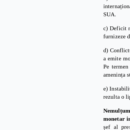
internațio
SUA.
c) Deficit 
furnizeze d
d) Conflict
a emite mo
Pe termen 
amenința st
e) Instabil
rezulta o l
Nemulțumi
monetar i
șef al pre