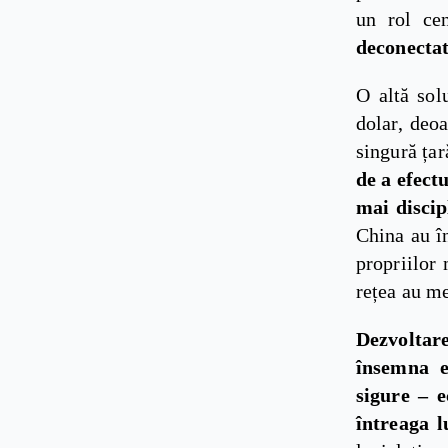
un rol ce
deconectat
O altă sol
dolar, deoa
singură țar
de a efect
mai discip
China au în
propriilor
rețea au m
Dezvoltar
însemna e
sigure – e
întreaga 