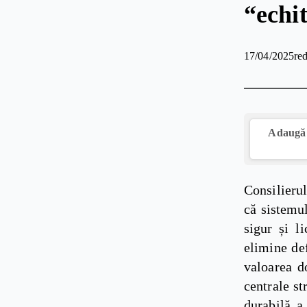
“echit
17/04/2025
red
Adaugă 
Consilieru
că sistemu
sigur și l
elimine def
valoarea d
centrale st
durabilă a