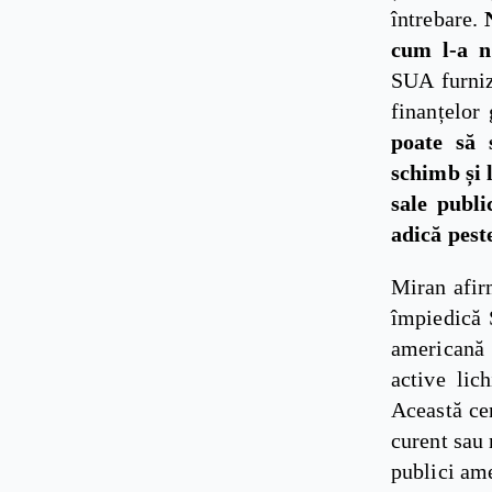
întrebare.
cum l-a n
SUA furnize
finanțelor 
poate să 
schimb și 
sale publi
adică pest
Miran afir
împiedică 
americană 
active lic
Această cer
curent sau 
publici ame