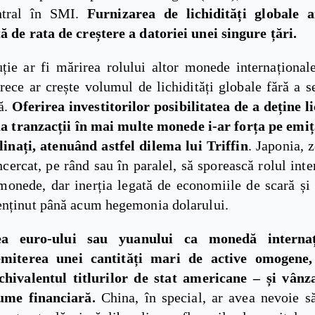
ntral în SMI.
Furnizarea de lichidități globale a
ă de rata de creștere a datoriei unei singure țări.
uție ar fi mărirea rolului altor monede internaționale
rece ar crește volumul de lichidități globale fără a 
ă.
Oferirea investitorilor posibilitatea de a deține li
ua tranzacții în mai multe monede i-ar forța pe emiță
linați, atenuând astfel dilema lui Triffin
. Japonia, 
cercat, pe rând sau în paralel, să sporească rolul inte
 monede, dar inerția legată de economiile de scară și 
enținut până acum hegemonia dolarului.
ea euro-ului sau yuanului ca monedă interna
miterea unei cantități mari de active omogene, 
chivalentul titlurilor de stat americane – și vânz
lume financiară.
China, în special, ar avea nevoie să