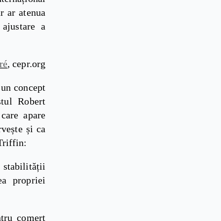
r ar atenua
ajustare a
ré
, cepr.org
 un concept
tul Robert
 care apare
vește și ca
riffin:
tabilității
ea propriei
ntru comerț