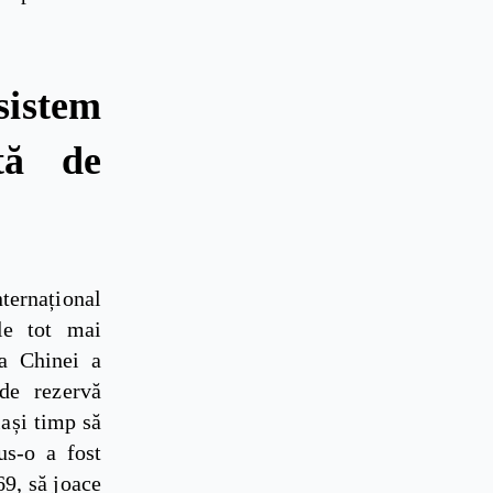
istem
tă de
nternațional
le tot mai
 a Chinei a
de rezervă
lași timp să
us-o a fost
69, să joace