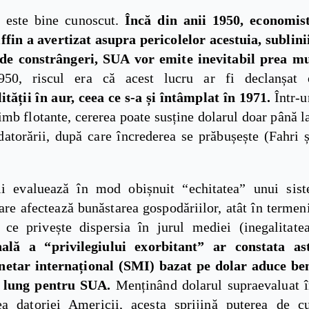
 este bine cunoscut.
Încă din anii 1950, economist
ffin a avertizat asupra pericolelor acestuia, sublini
 de constrângeri, SUA vor emite inevitabil prea mu
950, riscul era că acest lucru ar fi declanșat
ității în aur, ceea ce s-a și întâmplat în 1971.
Într-u
imb flotante, cererea poate susține dolarul doar până 
ndatorării, după care încrederea se prăbușește (Fahri 
i evaluează în mod obișnuit “echitatea” unui sis
re afectează bunăstarea gospodăriilor, atât în termen
 ce privește dispersia în jurul mediei (inegalitate
nală a “privilegiului exorbitant” ar constata as
etar internațional (SMI) bazat pe dolar aduce ben
 lung pentru SUA.
Menținând dolarul supraevaluat î
a datoriei Americii, acesta sprijină puterea de 