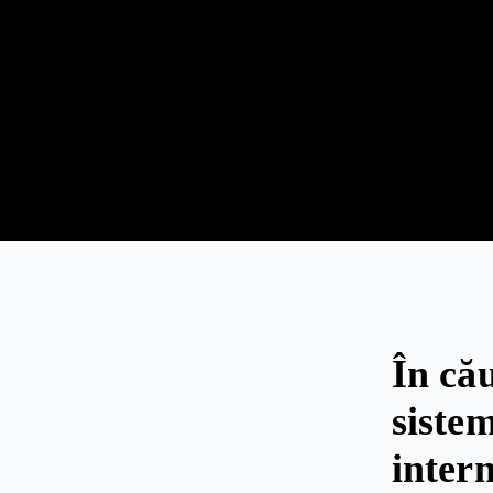
În că
siste
inter