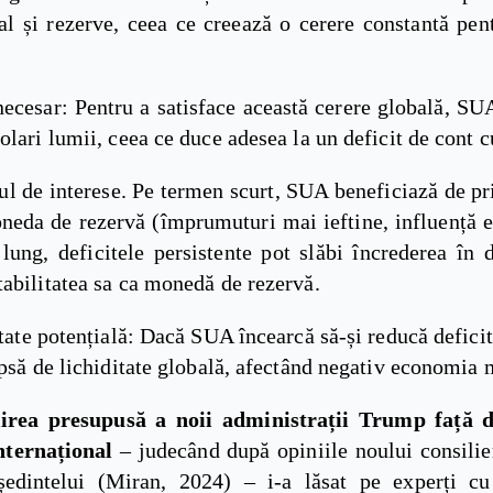
nal și rezerve, ceea ce creează o cerere constantă pe
necesar: Pentru a satisface această cerere globală, SU
olari lumii, ceea ce duce adesea la un deficit de cont c
ul de interese. Pe termen scurt, SUA beneficiază de pr
neda de rezervă (împrumuturi mai ieftine, influență 
lung, deficitele persistente pot slăbi încrederea în d
abilitatea sa ca monedă de rezervă.
itate potențială: Dacă SUA încearcă să-și reducă deficit
ipsă de lichiditate globală, afectând negativ economia 
rea presupusă a noii administrații Trump față d
nternațional
– judecând după opiniile noului consili
ședintelui (Miran, 2024) – i-a lăsat pe experți 