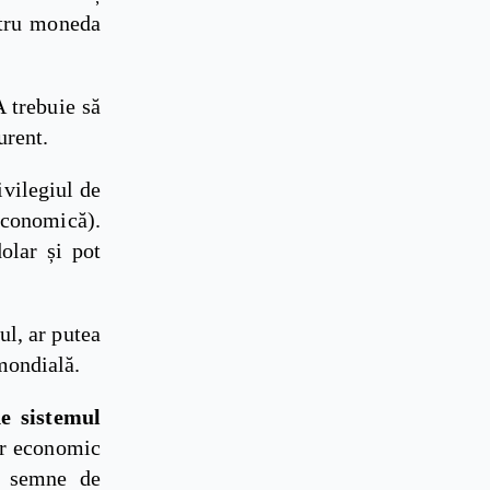
ntru moneda
A trebuie să
urent.
ivilegiul de
economică).
olar și pot
ul, ar putea
mondială.
e sistemul
er economic
cu semne de