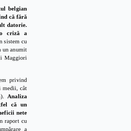
ul belgian
ind că fără
lt datorie.
o criză a
n sistem cu
la un anumit
și Maggiori
tem privind
i medii, cât
a).
Analiza
tfel că un
eficii nete
n raport cu
cumpărare a