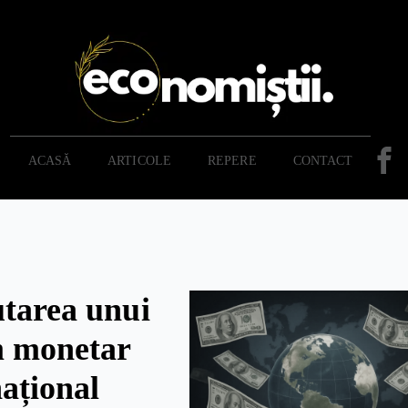
ACASĂ
ARTICOLE
REPERE
CONTACT
utarea unui
m monetar
național