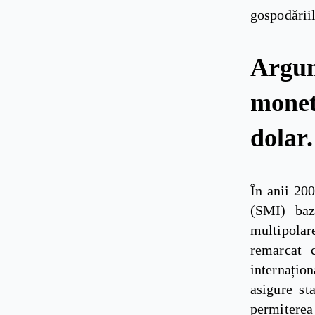
gospodăriil
Argu
mone
dolar.
În anii 200
(SMI) baz
multipolar
remarcat 
internațion
asigure st
permiterea 