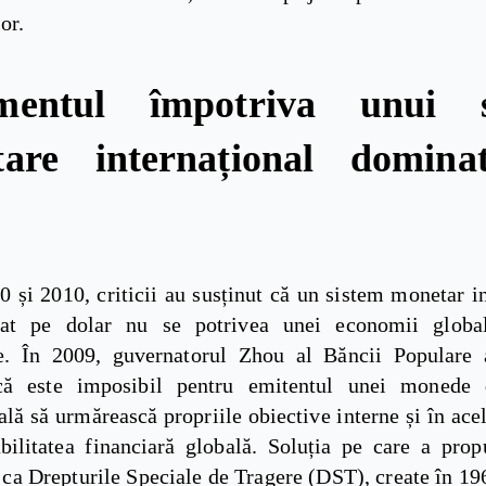
or.
mentul împotriva unui s
tare internațional domina
0 și 2010, criticii au susținut că un sistem monetar i
at pe dolar nu se potrivea unei economii globa
e. În 2009, guvernatorul Zhou al Băncii Populare
că este imposibil pentru emitentul unei monede 
ală să urmărească propriile obiective interne și în ace
abilitatea financiară globală. Soluția pe care a prop
ca Drepturile Speciale de Tragere (DST), create în 19