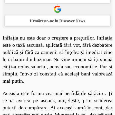
Urmărește-ne în Discover News
Inflația nu este doar o creștere a prețurilor. Inflația
este o taxă ascunsă, aplicată fără vot, fără dezbatere
publică și fără ca oamenii să înțeleagă imediat cine
le ia banii din buzunar. Nu vine nimeni să îți spună
că ți-a redus salariul, pensia sau economiile. Pur și
simplu, într-o zi constați că aceiași bani valorează
mai puțin.
Aceasta este forma cea mai perfidă de sărăcire. Ți
se ia averea pe ascuns, mișelește, prin scăderea
puterii de cumpărare. Ai aceeași sumă în cont, dar
poți cumpăra mai puțin. Muncești la fel, dar trăiești