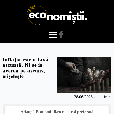
Inflația este o taxă
ascunsă. Ni se ia
averea pe ascuns,
mișelește
28/06/2026
comunicare
Adaugă Economistii.ro ca sursă preferată