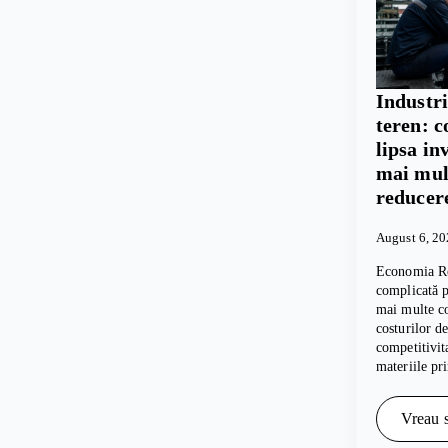
Industr
teren: c
lipsa in
mai mul
reducer
August 6, 2
Economia Ro
complicată pe
mai multe c
costurilor d
competitivita
materiile p
Vreau s