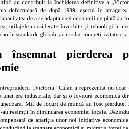
tipli au contribuit la închiderea definitive a „Victo
rea defectuoasă de după 1989, eșecul în atragerea
ncapacitatea de a se adapta unei economii de piață au fo
a, utilajele considerate învechite și tehnologiile ne
u noile standarde globale au erodat competitivitatea sa.
 însemnat pierderea p
omie
Întreprinderii „Victoria” Călan a reprezentat nu doar 
 unei ere industriale, dar și o lovitură economică di
unedoara. Mii de locuri de muncă au fost pierdute, i
s-au resimțit în diminuarea economiei locale. Dezindu
compensată de apariția unor noi inițiative economice
 conducând la stagnare economică și migrația forței d