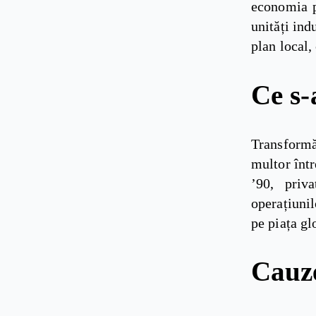
economia pl
unități ind
plan local, 
Ce s-
Transformă
multor într
’90, priva
operațiunil
pe piața gl
Cauze