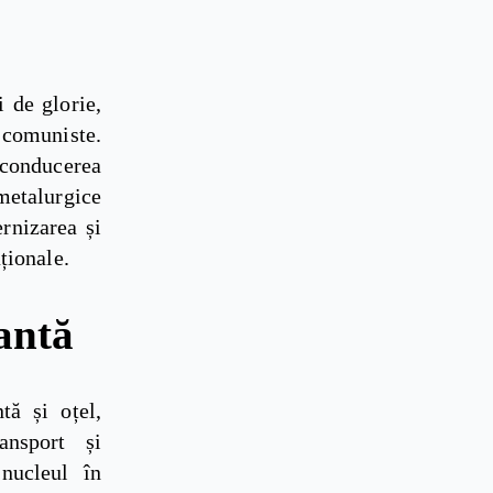
i de glorie,
e comuniste.
 conducerea
metalurgice
rnizarea și
aționale.
antă
tă și oțel,
ransport și
nucleul în