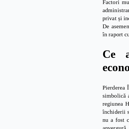
Factori mul
administra
privat și i
De asemene
în raport c
Ce a
econ
Pierderea 
simbolică a
regiunea H
închiderii 
nu a fost 
anvergură,