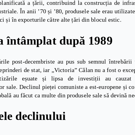
anificată a țării, contribuind la construcția de infra
ustriale. În anii ’70 și ’80, produsele sale erau utilizat
ci și în exporturile către alte țări din blocul estic.
a întâmplat după 1989
rile post-decembriste au pus sub semnul întrebării v
eprinderi de stat, iar „Victoria” Călan nu a fost o excep
tizările eșuate și lipsa de investiții au cauzat 
or sale. Declinul pieței comuniste a est-europene și c
obală au făcut ca multe din produsele sale să devină 
le declinului