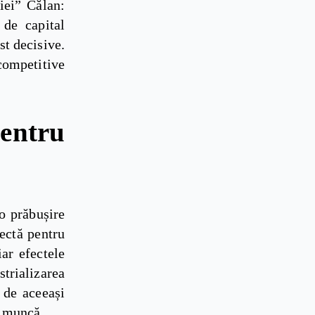
riei” Călan:
 de capital
st decisive.
competitive
entru
o prăbușire
rectă pentru
ar efectele
strializarea
 de aceeași
e muncă.