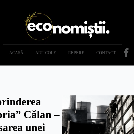
ACASĂ
ARTICOLE
REPERE
CONTACT
prinderea
oria” Călan –
sarea unei