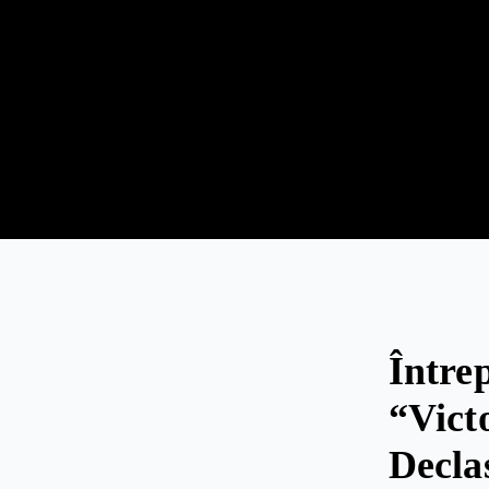
Între
“Vict
Decla