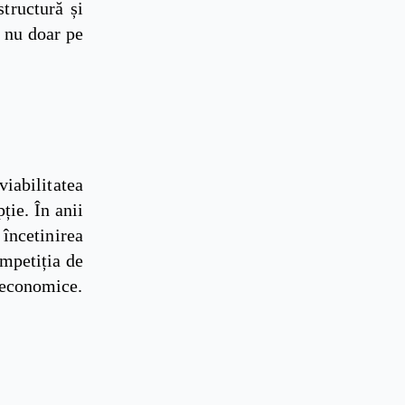
structură și
e nu doar pe
iabilitatea
ție. În anii
încetinirea
ompetiția de
neeconomice.