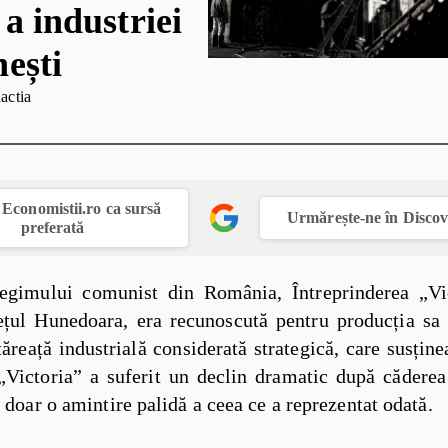
 a industriei
ești
actia
Economistii.ro ca sursă
Urmărește-ne în Disco
preferată
egimului comunist din România, Întreprinderea „Vi
ețul Hunedoara, era recunoscută pentru producția sa 
tăreață industrială considerată strategică, care susți
 „Victoria” a suferit un declin dramatic după căderea
i doar o amintire palidă a ceea ce a reprezentat odată.