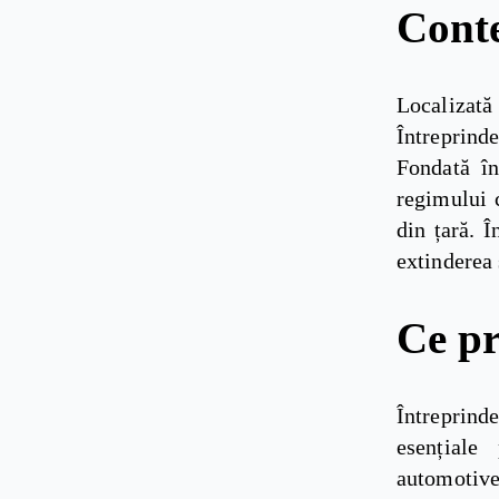
Conte
Localizată 
Întreprinde
Fondată în
regimului 
din țară. 
extinderea 
Ce pr
Întreprind
esențiale 
automotiv