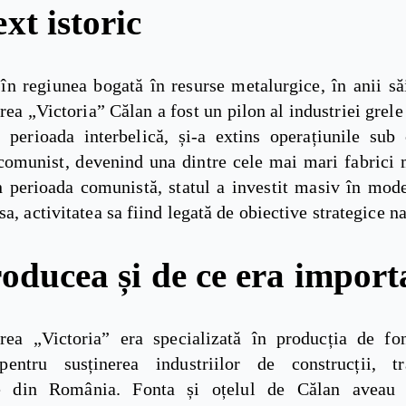
xt istoric
în regiunea bogată în resurse metalurgice, în anii să
rea „Victoria” Călan a fost un pilon al industriei grel
 perioada interbelică, și-a extins operațiunile sub
comunist, devenind una dintre cele mai mari fabrici 
În perioada comunistă, statul a investit masiv în mode
sa, activitatea sa fiind legată de obiective strategice n
oducea și de ce era import
erea „Victoria” era specializată în producția de fon
pentru susținerea industriilor de construcții, t
e din România. Fonta și oțelul de Călan aveau 