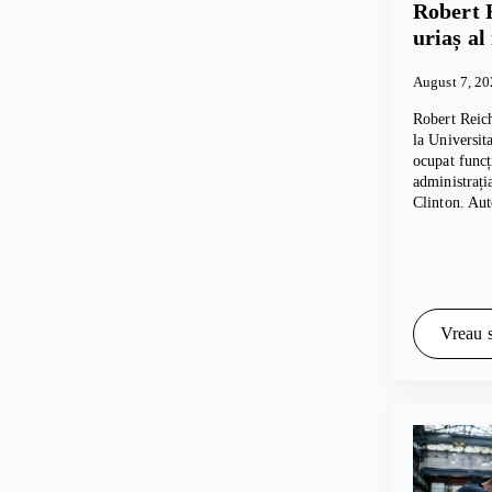
Robert 
uriaș al
August 7, 2
Robert Reich
la Universita
ocupat funcț
administrați
Clinton. Au
Vreau s