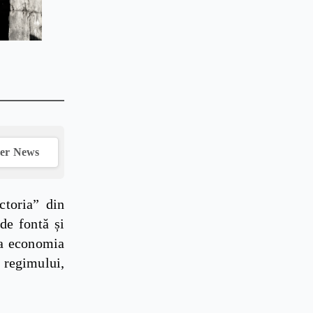
ver News
ctoria” din
de fontă și
nea economia
 regimului,