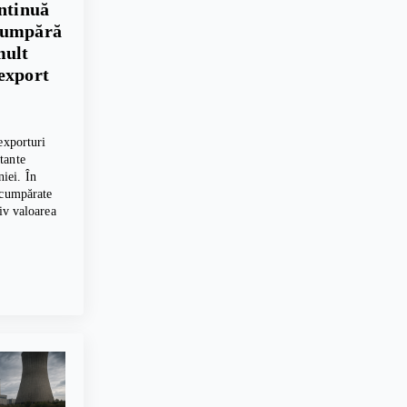
ontinuă
cumpără
mult
export
exporturi
tante
iei. În
 cumpărate
tiv valoarea