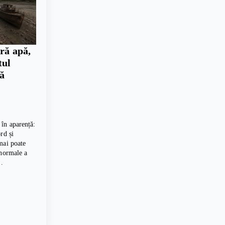
ră apă,
tul
ră
în aparență:
rd și
mai poate
 normale a
,…