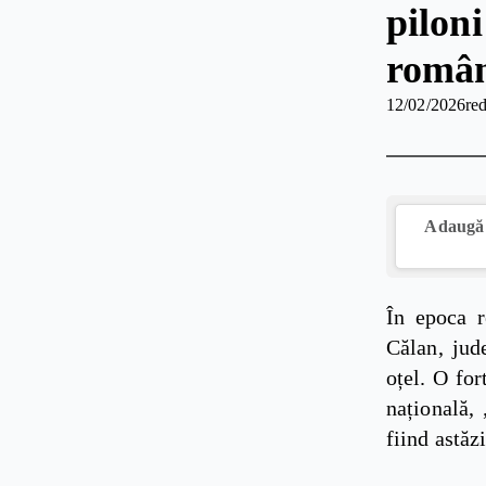
piloni
român
12/02/2026
red
Adaugă 
În epoca r
Călan, jud
oțel. O for
națională,
fiind astăz