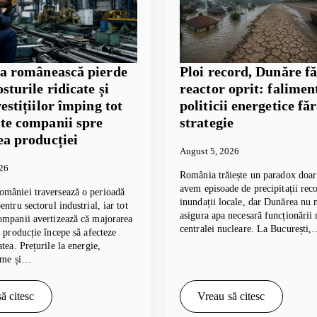
ia românească pierde
Ploi record, Dunăre fă
osturile ridicate și
reactor oprit: falimen
vestițiilor împing tot
politicii energetice fă
te companii spre
strategie
ea producției
August 5, 2026
026
România trăiește un paradox doar 
avem episoade de precipitații reco
mâniei traversează o perioadă
inundații locale, dar Dunărea nu 
ntru sectorul industrial, iar tot
asigura apa necesară funcționării
ompanii avertizează că majorarea
centralei nucleare. La București
e producție începe să afecteze
tea. Prețurile la energie,
rime și…
ă citesc
Vreau să citesc