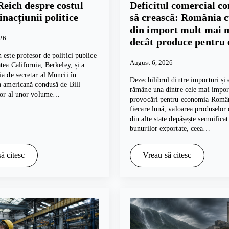
Reich despre costul
Deficitul comercial c
 inacțiunii politice
să crească: România 
din import mult mai 
026
decât produce pentru 
 este profesor de politici publice
August 6, 2026
tea California, Berkeley, și a
ia de secretar al Muncii în
Dezechilibrul dintre importuri și 
a americană condusă de Bill
rămâne una dintre cele mai impor
tor al unor volume…
provocări pentru economia Român
fiecare lună, valoarea produselor
din alte state depășește semnifica
bunurilor exportate, ceea…
ă citesc
Vreau să citesc