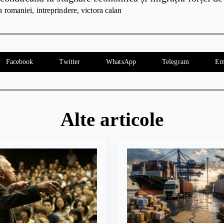
ia romaniei
intreprindere
victora calan
Facebook
Twitter
WhatsApp
Telegram
Em
Alte articole