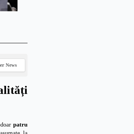
ver News
ități
 doar
patru
 asumate la