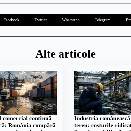
Facebook
Twitter
WhatsApp
Telegram
Em
Alte articole
l comercial continuă
Industria românească
scă: România cumpără
teren: costurile ridicat