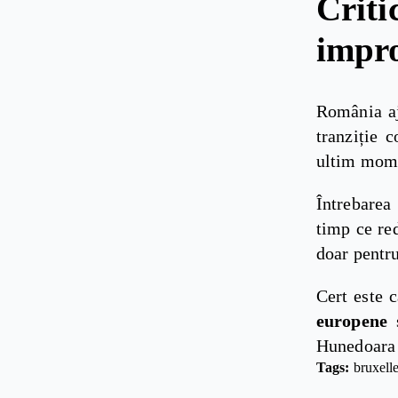
Crit
impro
România aju
tranziție 
ultim mome
Întrebarea
timp ce re
doar pentru
Cert este 
europene
Hunedoara 
Tags: 
bruxell