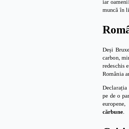
iar oamenii
muncă în li
Român
Deși Bruxe
carbon, mi
redeschis e
România ar 
Declarația 
pe de o pa
europene,
cărbune
.