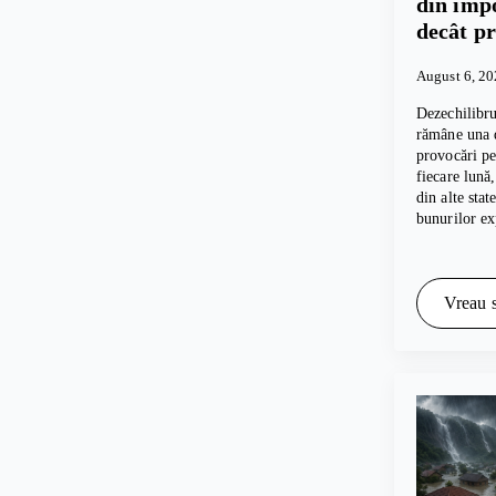
din imp
decât p
August 6, 2
Dezechilibru
rămâne una d
provocări p
fiecare lună
din alte sta
bunurilor e
Vreau s