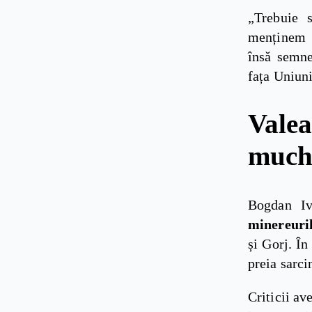
„Trebuie 
menținem d
însă semne
fața Uniun
Vale
muchi
Bogdan Iv
minereuri
și Gorj. În
preia sarci
Criticii av