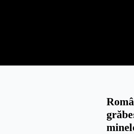
Român
grăbe
minel