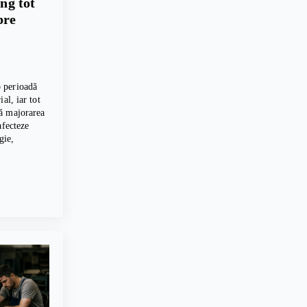
ing tot
pre
 perioadă
al, iar tot
ă majorarea
afecteze
gie,