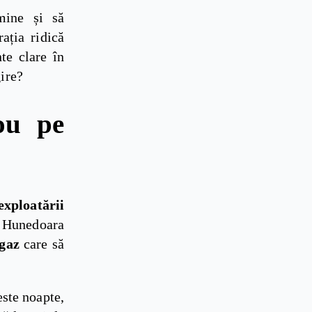
mine și să
ația ridică
te clare în
ire?
ou pe
xploatării
le Hunedoara
 gaz
care să
este noapte,