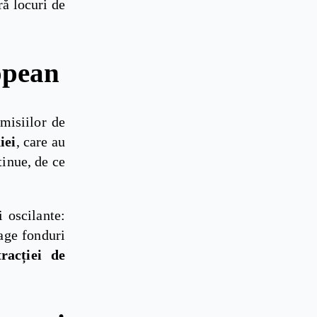
ră locuri de
opean
misiilor de
iei
, care au
tinue, de ce
i oscilante:
age fonduri
racției de