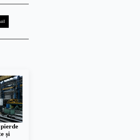
ail
 pierde
e și