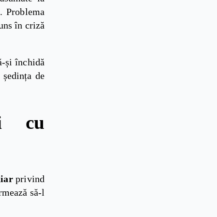
e. Problema
uns în criză
-și închidă
ă ședința de
ri cu
iar
privind
urmează să-l