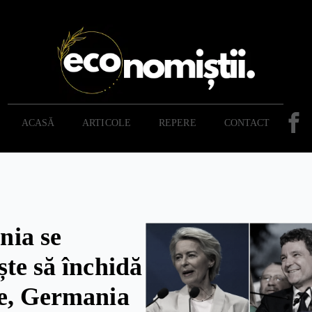
ACASĂ
ARTICOLE
REPERE
CONTACT
ia se
ște să închidă
e, Germania