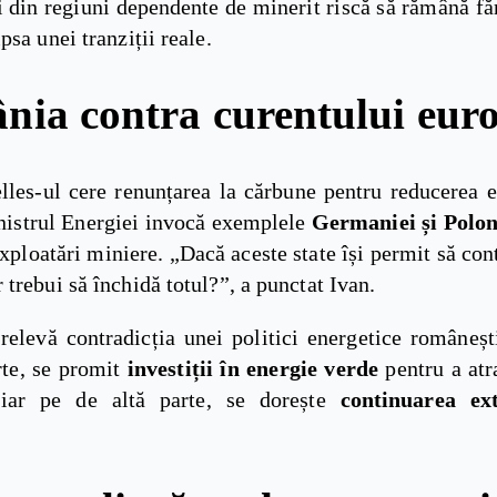
 din regiuni dependente de minerit riscă să rămână fă
psa unei tranziții reale.
ia contra curentului eur
lles-ul cere renunțarea la cărbune pentru reducerea e
nistrul Energiei invocă exemplele
Germaniei și Polon
xploatări miniere. „Dacă aceste state își permit să con
trebui să închidă totul?”, a punctat Ivan.
relevă contradicția unei politici energetice româneșt
rte, se promit
investiții în energie verde
pentru a atr
 iar pe de altă parte, se dorește
continuarea ext