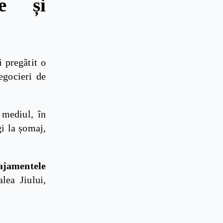
ie și
i pregătit o
egocieri de
 mediul, în
i la șomaj,
ajamentele
lea Jiului,