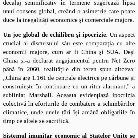
decalaj semnificativ în termene sugerează lipsa
unui consens global, creând o asimetrie care poate
duce la inegalități economice și comerciale majore.
Un joc global de echilibru și ipocrizie
. Un aspect
crucial al discursului său este comparația cu alte
economii majore, cum ar fi China și SUA. Deși
China și-a declarat angajamentul pentru Net Zero
până în 2060, realitățile din teren spun altceva:
„China are 1.161 de centrale electrice pe cărbune și
construiește în continuare cu un ritm alarmant,” a
subliniat Marshall. Aceasta evidențiază ipocrizia
colectivă în eforturile de combatere a schimbărilor
climatice, unde unele țări își amână obligațiile în
timp ce altele se sacrifică.
Sistemul imunitar economic al Statelor Unite se