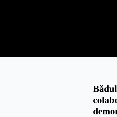
Bădul
colab
demo