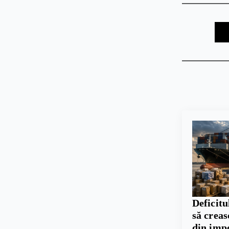
Deficitu
să crea
din imp