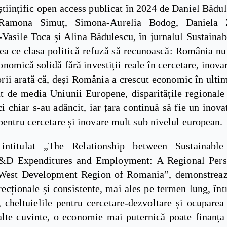
științific open access publicat în 2024 de Daniel Bădu
 Ramona Simuț, Simona-Aurelia Bodog, Daniela 
Vasile Toca și Alina Bădulescu, în jurnalul Sustainab
ea ce clasa politică refuză să recunoască: România nu
onomică solidă fără investiții reale în cercetare, inovar
ii arată că, deși România a crescut economic în ultim
at de media Uniunii Europene, disparitățile regionale
i chiar s-au adâncit, iar țara continuă să fie un inov
pentru cercetare și inovare mult sub nivelul european.
, intitulat „The Relationship between Sustainabl
&D Expenditures and Employment: A Regional Persp
West Development Region of Romania”, demonstreaz
irecționale și consistente, mai ales pe termen lung, înt
 cheltuielile pentru cercetare-dezvoltare și ocuparea 
te cuvinte, o economie mai puternică poate finanța 