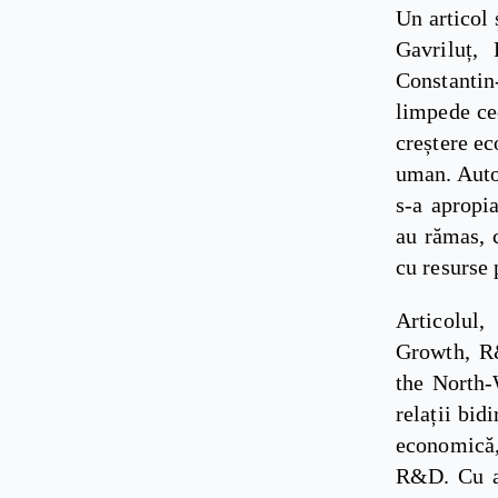
Un articol 
Gavriluț,
Constantin-
limpede ce
creștere ec
uman. Autor
s-a apropi
au rămas, c
cu resurse 
Articolul
Growth, R
the North-
relații bid
economică,
R&D. Cu al