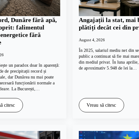
ord, Dunăre fără apă,
Angajații la stat, mai 
oprit: falimentul
plătiți decât cei din p
i energetice fără
August 4, 2026
e
În 2025, salariul mediu net din se
026
public a continuat să fie mai mare
din mediul privat. În luna aprilie
ește un paradox doar în aparență:
de aproximativ 5.948 de lei la…
e de precipitații record și
cale, dar Dunărea nu mai poate
necesară funcționării normale a
cleare. La București,…
ă citesc
Vreau să citesc