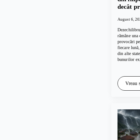
decât p
August 6, 2
Dezechilibru
rămâne una d
provocări p
fiecare lună
din alte sta
bunurilor e
Vreau s