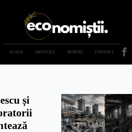
ACASĂ
ARTICOLE
REPERE
CONTACT
escu și
oratorii
ntează