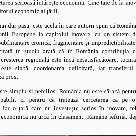
etarea serioasă întărește economia. Cine taie de la inov
iitorul economic al țării.
ai dur pasaj este acela în care autorii spun că Români
nii Europene la capitolul inovare, cu un sistem d
subfinanțare cronică, fragmentare și impredictibilitat
 citată în studiu arată că în România contribuția ce
 creșterea regională este încă nesatisfăcătoare, tocm
 este slabă, coordonarea deficitară, iar transferul
ă prost.
este simplu și nemilos: România nu este săracă pentr
pabili, ci pentru că tratează cercetarea ca pe o 
. Iar o țară care nu investește serios în inovare, te
ă economică nu urcă în clasament. Rămâne ieftină, de