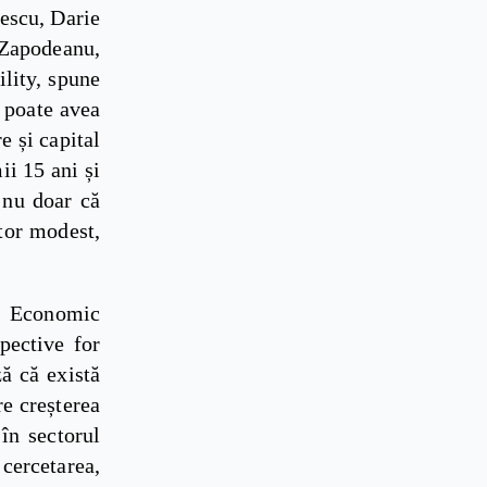
lescu, Darie
Zapodeanu,
ility, spune
 poate avea
e și capital
ii 15 ani și
 nu doar că
ator modest,
e Economic
ective for
ă că există
re creșterea
în sectorul
cercetarea,