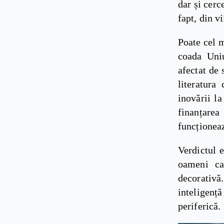
dar și cerc
fapt, din v
Poate cel m
coada Uniu
afectat de 
literatura
inovării la
finanțarea
funcționeaz
Verdictul 
oameni ca
decorativă
inteligenț
periferică.