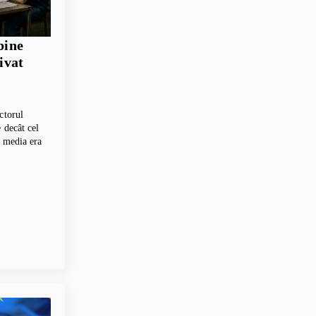
bine
rivat
ctorul
 decât cel
, media era