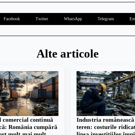
Facebook
Twitter
WhatsApp
Telegram
Em
Alte articole
l comercial continuă
Industria românească
scă: România cumpără
teren: costurile ridicat
ort mult mai mult
lipsa investițiilor împ