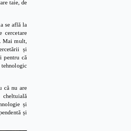
are taie, de
a se află la
e cercetare
e. Mai mult,
rcetării și
ai pentru că
 tehnologic
u că nu are
cheltuială
hnologie și
pendentă și