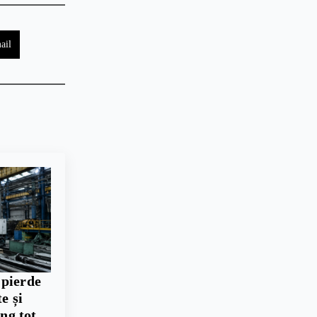
ail
 pierde
e și
ing tot