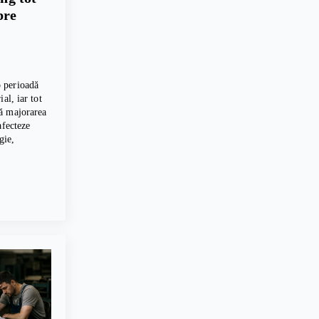
pre
 perioadă
al, iar tot
ă majorarea
afecteze
gie,