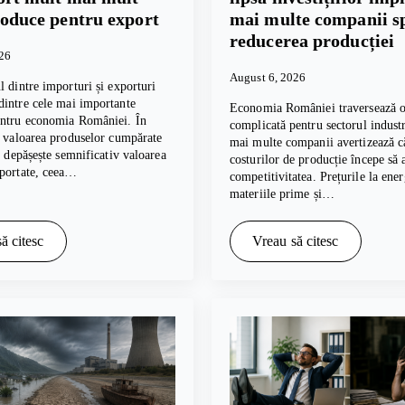
roduce pentru export
mai multe companii s
reducerea producției
026
August 6, 2026
l dintre importuri și exporturi
intre cele mai importante
Economia României traversează o
entru economia României. În
complicată pentru sectorul industri
, valoarea produselor cumpărate
mai multe companii avertizează c
te depășește semnificativ valoarea
costurilor de producție începe să 
xportate, ceea…
competitivitatea. Prețurile la ener
materiile prime și…
ă citesc
Vreau să citesc