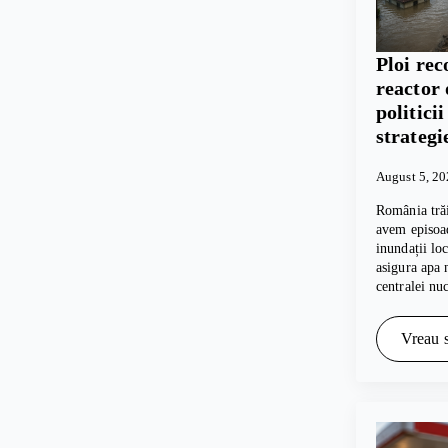
Ploi rec
reactor 
politici
strategi
August 5, 2
România trăi
avem episoad
inundații lo
asigura apa 
centralei nu
Vreau s