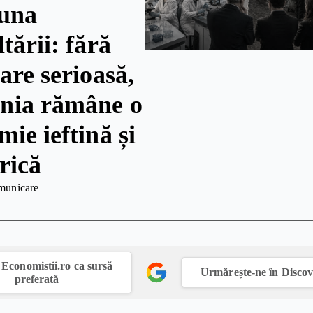
una
tării: fără
are serioasă,
nia rămâne o
ie ieftină și
rică
municare
Economistii.ro ca sursă
Urmărește-ne în Disco
preferată