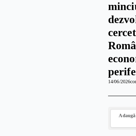
minci
dezvol
cercet
Româ
econom
perife
14/06/2026
co
Adaugă 