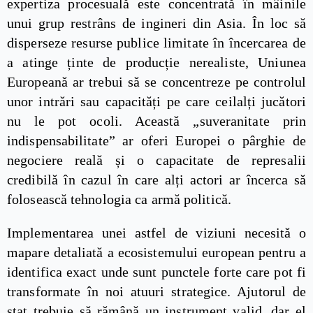
expertiza procesuală este concentrată în mâinile
unui grup restrâns de ingineri din Asia. În loc să
disperseze resurse publice limitate în încercarea de
a atinge ținte de producție nerealiste, Uniunea
Europeană ar trebui să se concentreze pe controlul
unor intrări sau capacități pe care ceilalți jucători
nu le pot ocoli. Această „suveranitate prin
indispensabilitate” ar oferi Europei o pârghie de
negociere reală și o capacitate de represalii
credibilă în cazul în care alți actori ar încerca să
folosească tehnologia ca armă politică.
Implementarea unei astfel de viziuni necesită o
mapare detaliată a ecosistemului european pentru a
identifica exact unde sunt punctele forte care pot fi
transformate în noi atuuri strategice. Ajutorul de
stat trebuie să rămână un instrument valid, dar el