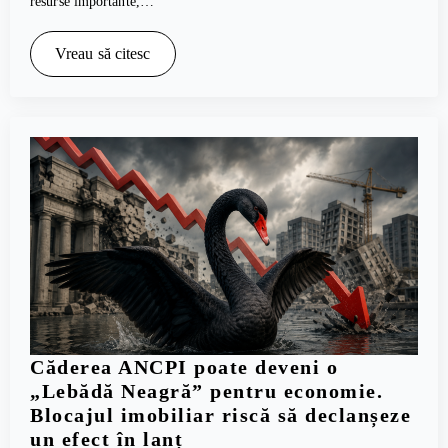
resurse importante,…
Vreau să citesc
Căderea ANCPI poate deveni o
„Lebădă Neagră” pentru economie.
Blocajul imobiliar riscă să declanșeze
un efect în lanț