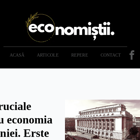
ACASĂ
ARTICOLE
REPERE
CONTACT
ruciale
u economia
iei. Erste