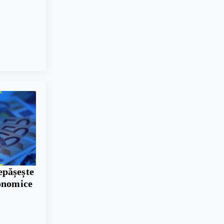
pășește
conomice