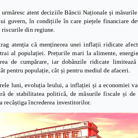
i urmăresc atent deciziile Băncii Naționale și măsuri
lui guvern, în condițiile în care piețele financiare d
a riscurile din regiune.
trag atenția că menținerea unei inflații ridicate afec
trai al populației. Prețurile mari la alimente, energie
rea de cumpărare, iar dobânzile ridicate limitează
tât pentru populație, cât și pentru mediul de afaceri.
ele luni, evoluția leului, a inflației și a economiei v
ă de stabilitatea politică, de măsurile fiscale și de 
 a recâștiga încrederea investitorilor.