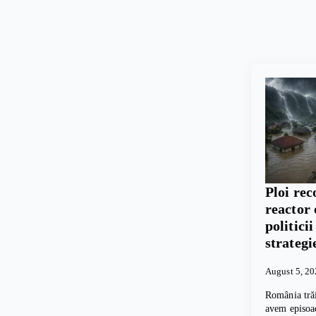
Ploi rec
reactor 
politici
strategi
August 5, 2
România trăi
avem episoad