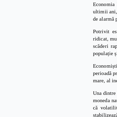
Economia R
ultimii ani
de alarmă p
Potrivit e
ridicat, mu
scăderi rap
populație ș
Economiști
perioadă pr
mare, al in
Una dintre 
moneda nați
că volatil
stabilizeaz