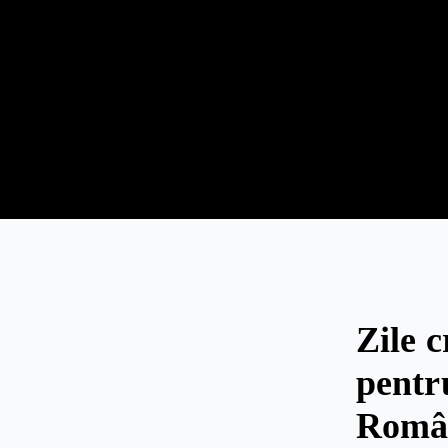
Zile c
pentr
Român