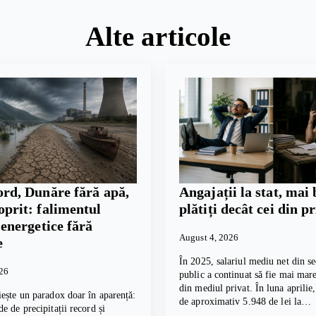
Alte articole
ord, Dunăre fără apă,
Angajații la stat, mai 
oprit: falimentul
plătiți decât cei din p
i energetice fără
August 4, 2026
e
În 2025, salariul mediu net din se
026
public a continuat să fie mai mare
din mediul privat. În luna aprilie
ește un paradox doar în aparență:
de aproximativ 5.948 de lei la…
e de precipitații record și