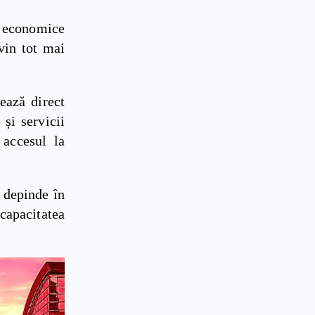
le economice
evin tot mai
tează direct
 și servicii
 accesul la
a depinde în
capacitatea