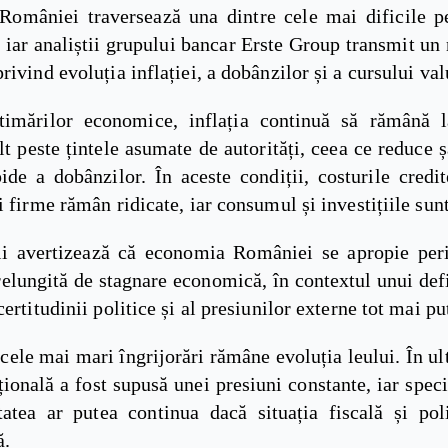
omâniei traversează una dintre cele mai dificile p
, iar analiștii grupului bancar Erste Group transmit u
rivind evoluția inflației, a dobânzilor și a cursului val
stimărilor economice, inflația continuă să rămână 
lt peste țintele asumate de autorități, ceea ce reduce 
ide a dobânzilor. În aceste condiții, costurile credi
i firme rămân ridicate, iar consumul și investițiile sunt
i avertizează că economia României se apropie per
elungită de stagnare economică, în contextul unui def
certitudinii politice și al presiunilor externe tot mai pu
cele mai mari îngrijorări rămâne evoluția leului. În ul
onală a fost supusă unei presiuni constante, iar speci
itatea ar putea continua dacă situația fiscală și pol
ă.