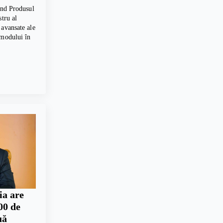
vind Produsul
stru al
 avansate ale
 modului în
ia are
00 de
uă