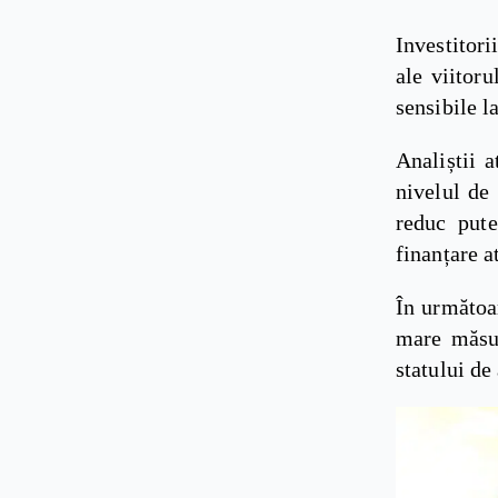
Investitori
ale viitoru
sensibile l
Analiștii a
nivelul de 
reduc pute
finanțare a
În următoar
mare măsur
statului de