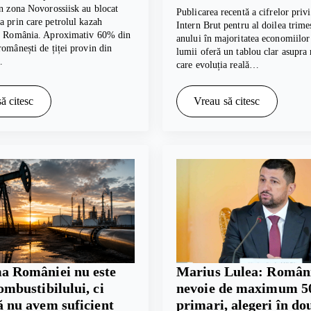
in zona Novorossiisk au blocat
Publicarea recentă a cifrelor pri
a prin care petrolul kazah
Intern Brut pentru al doilea trime
în România. Aproximativ 60% din
anului în majoritatea economiilor
românești de țiței provin din
lumii oferă un tablou clar asupra
…
care evoluția reală…
ă citesc
Vreau să citesc
a României nu este
Marius Lulea: Român
ombustibilului, ci
nevoie de maximum 5
ă nu avem suficient
primari, alegeri în do