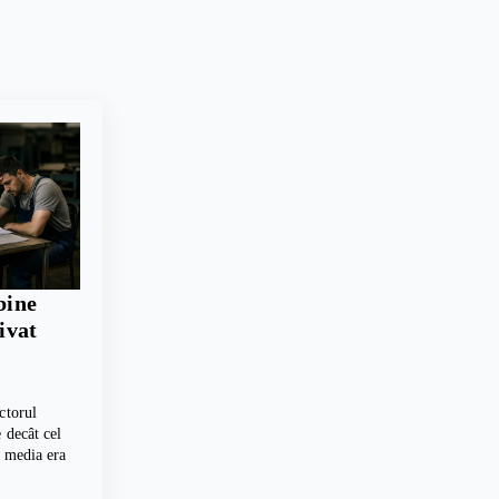
bine
rivat
ctorul
 decât cel
, media era