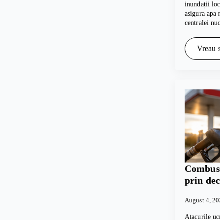
inundații lo
asigura apa 
centralei nu
Vreau s
Combusti
prin dec
August 4, 2
Atacurile uc