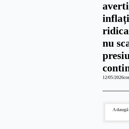
avert
infla
ridica
nu sca
presi
conti
12/05/2026
co
Adaugă 