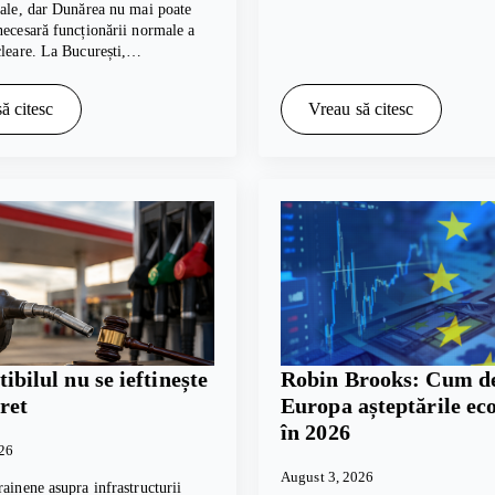
cale, dar Dunărea nu mai poate
necesară funcționării normale a
cleare. La București,…
ă citesc
Vreau să citesc
bilul nu se ieftinește
Robin Brooks: Cum de
ret
Europa așteptările e
în 2026
026
August 3, 2026
rainene asupra infrastructurii