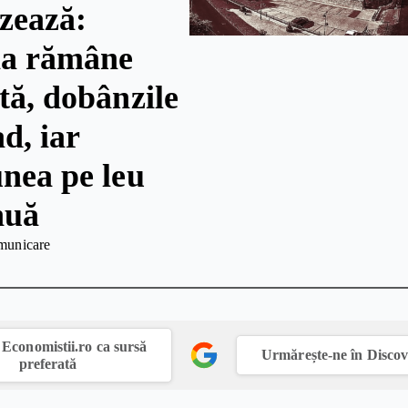
izează:
ția rămâne
tă, dobânzile
d, iar
unea pe leu
nuă
municare
Economistii.ro ca sursă
Urmărește-ne în Disco
preferată