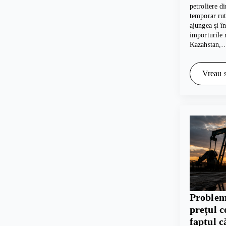
petroliere d
temporar rut
ajungea și 
importurile 
Kazahstan,
Vreau s
Problem
prețul c
faptul c