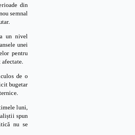
erioade din
n nou semnal
utar.
la un nivel
șansele unei
telor pentru
 afectate.
iculos de o
icit bugetar
ternice.
timele luni,
aliștii spun
itică nu se