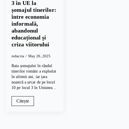
3 în UE la
șomajul tinerilor:
între economia
informală,
abandonul
educațional și
criza viitorului
redactia
May 26, 2025
Rata șomajului în rândul
tinerilor români a explodat
în ultimii ani, iar țara
noastră a urcat de pe locul
10 pe locul 3 în Uniunea…
Citește