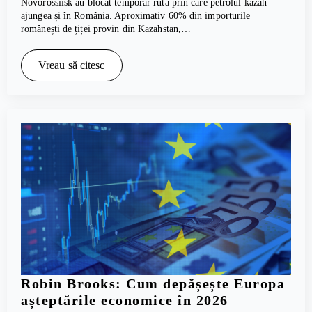
Novorossiisk au blocat temporar ruta prin care petrolul kazah
ajungea și în România. Aproximativ 60% din importurile
românești de țiței provin din Kazahstan,…
Vreau să citesc
Robin Brooks: Cum depășește Europa
așteptările economice în 2026