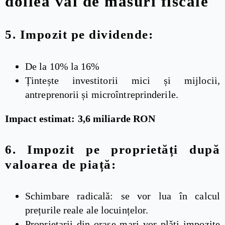
doilea val de măsuri fiscale
5.
Impozit pe dividende:
De la 10% la 16%
Țintește investitorii mici și mijlocii,
antreprenorii și microîntreprinderile.
Impact estimat: 3,6 miliarde RON
6.
Impozit pe proprietăți după
valoarea de piață:
Schimbare radicală: se vor lua în calcul
prețurile reale ale locuințelor.
Proprietarii din orașe mari vor plăti impozite