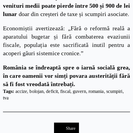
venituri medii poate pierde între 500 și 900 de lei
lunar
doar din creșteri de taxe și scumpiri asociate.
Economiștii avertizează: „Fără o reformă reală a
aparatului bugetar și fără combaterea evaziunii
fiscale, populația este sacrificată inutil pentru a
acoperi găuri sistemice cronice.”
România se îndreaptă spre o iarnă socială grea,
în care oamenii vor simți povara austerității fără
să fi fost vreodată întrebați.
Tags: 
accize
bolojan
deficit
fiscal
guvern
romania
scumpiri
tva
Share