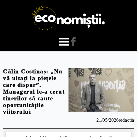
Călin Costinaș: „Nu
vă uitați la piețele
care dispar”.
Managerul le-a cerut
tinerilor să caute
oportunitățile
viitorului
21/05/2026
redactia