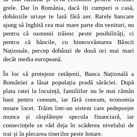
grele. Dar în România, dacă îți cumperi o casă,
dobânzile uriașe te lasă fără aer. Ratele bancare
ajung să înghită cea mai mare parte din venituri, nu
pentru că oamenii trăiesc peste posibilități, ci
pentru că băncile, cu binecuvântarea Băncii
Naționale, percep dobânzi de două ori mai mari
decât media europeană.
În loc să protejeze cetățenii, Banca Națională a
României a lăsat populația pradă sărăciei. După
plata ratei la locuință, familiilor nu le mai rămân
bani pentru consum, iar fără consum, economia
moare încet. Trăim într-un sistem care pedepsește
munca și răsplătește specula financiară, iar
consecințele se văd deja în scăderea nivelului de
trai și în plecarea tinerilor peste hotare.