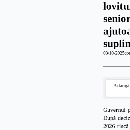
lovit
senior
ajuto
supli
03/10/2025
co
Adaugă 
Guvernul p
După decizi
2026 riscă