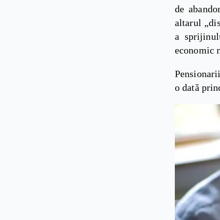
de abandon
altarul „di
a sprijinu
economic m
Pensionarii
o dată prin