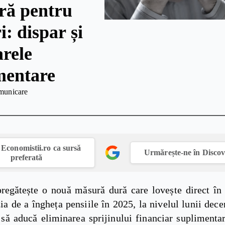
ură pentru
i: dispar și
arele
mentare
municare
Economistii.ro ca sursă
Urmărește-ne în Disco
preferată
regătește o nouă măsură dură care lovește direct în 
a de a îngheța pensiile în 2025, la nivelul lunii dec
 să aducă eliminarea sprijinului financiar suplimenta