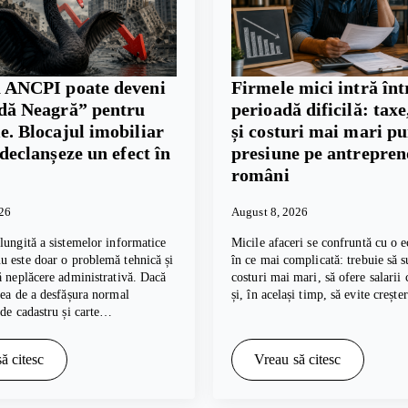
 ANCPI poate deveni
Firmele mici intră înt
dă Neagră” pentru
perioadă dificilă: taxe,
. Blocajul imobiliar
și costuri mai mari p
 declanșeze un efect în
presiune pe antrepren
români
026
August 8, 2026
lungită a sistemelor informatice
Micile afaceri se confruntă cu o e
 este doar o problemă tehnică și
în ce mai complicată: trebuie să s
ă neplăcere administrativă. Dacă
costuri mai mari, să ofere salarii
tea de a desfășura normal
și, în același timp, să evite creșt
 de cadastru și carte…
ă citesc
Vreau să citesc