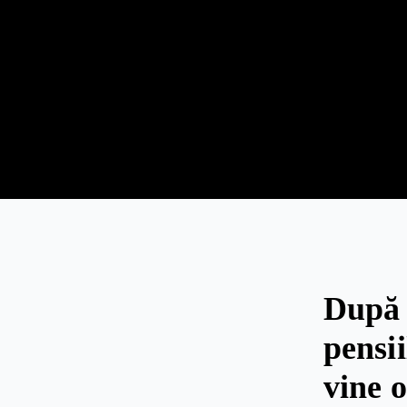
După 
pensii
vine 