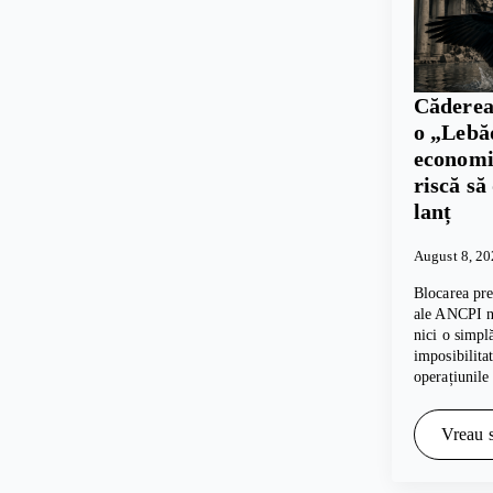
Căderea
o „Lebă
economie
riscă să
lanț
August 8, 2
Blocarea pre
ale ANCPI nu
nici o simpl
imposibilita
operațiunile
Vreau s