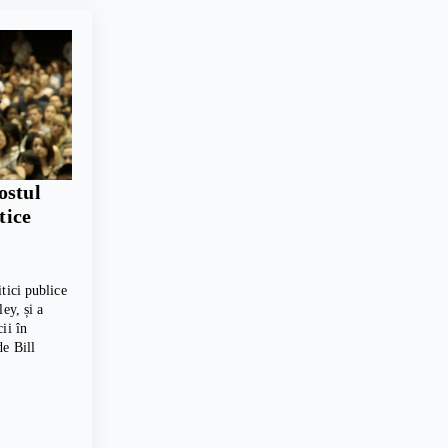
ostul
tice
tici publice
ey, și a
ii în
e Bill