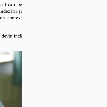
rificați pe
indexării și
-un context
, devin încă