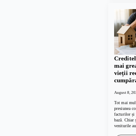
Creditel
mai grea
vieții r
cumpăra
August 8, 2
Tot mai mul
presiunea co
facturilor și
bază. Chiar 
veniturile a