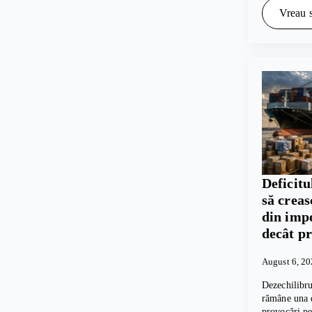
Vreau s
Deficitu
să crea
din imp
decât p
August 6, 2
Dezechilibru
rămâne una d
provocări p