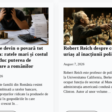
e devin o povară tot
Robert Reich despre c
: ratele mari și costul
uriaș al inacțiunii poli
educ puterea de
August 7, 2026
re a românilor
Robert Reich este profesor de poli
026
la Universitatea California, Berkel
ocupat funcția de secretar al Munc
te familii din România resimt
administrația americană condusă d
mbinată a ratelor bancare,
Clinton. Autor al unor volume…
 prețurilor ridicate la produsele de
și în gospodăriile în care
u crescut în…