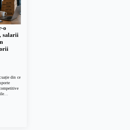
r-o
 salarii
un
orii
cuație din ce
uporte
 competitive
erile…