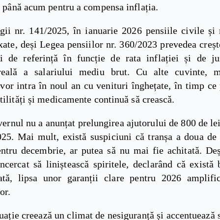
t până acum pentru a compensa inflația.
gii nr. 141/2025, în ianuarie 2026 pensiile civile și
xate, deși Legea pensiilor nr. 360/2023 prevedea creș
i de referință în funcție de rata inflației și de j
reală a salariului mediu brut. Cu alte cuvinte, 
vor intra în noul an cu venituri înghețate, în timp ce 
tilități și medicamente continuă să crească.
vernul nu a anunțat prelungirea ajutorului de 800 de lei
2025. Mai mult, există suspiciuni că tranșa a doua de 
ntru decembrie, ar putea să nu mai fie achitată. Deș
ncercat să liniștească spiritele, declarând că există 
ată, lipsa unor garanții clare pentru 2026 amplifi
or.
uație creează un climat de nesiguranță și accentuează