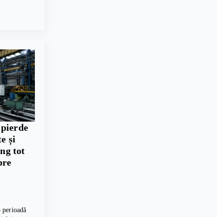
 pierde
e și
ing tot
pre
 perioadă