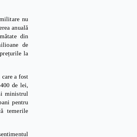
 militare nu
terea anuală
umătate din
milioane de
prețurile la
 care a fost
400 de lei,
i ministrul
bani pentru
că temerile
 sentimentul