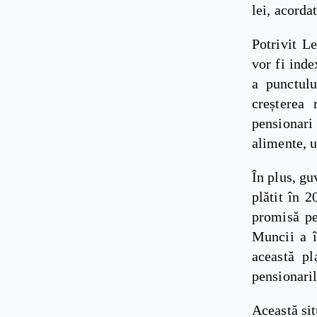
lei, acorda
Potrivit Le
vor fi inde
a punctulu
creșterea 
pensionari 
alimente, u
În plus, gu
plătit în 
promisă pe
Muncii a î
această pl
pensionaril
Această sit