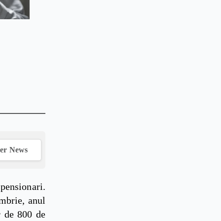
ver News
pensionari.
embrie, anul
r de 800 de