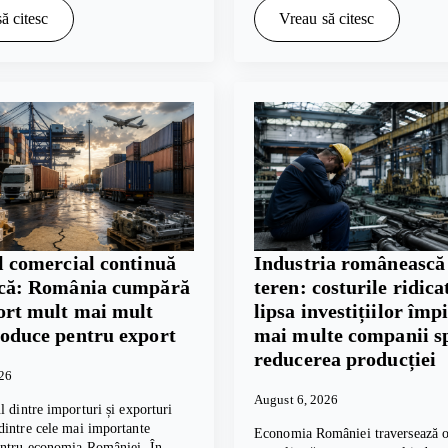
ă citesc
Vreau să citesc
l comercial continuă
Industria românească
scă: România cumpără
teren: costurile ridicat
ort mult mai mult
lipsa investițiilor împ
roduce pentru export
mai multe companii s
reducerea producției
026
August 6, 2026
l dintre importuri și exporturi
intre cele mai importante
Economia României traversează o
entru economia României. În