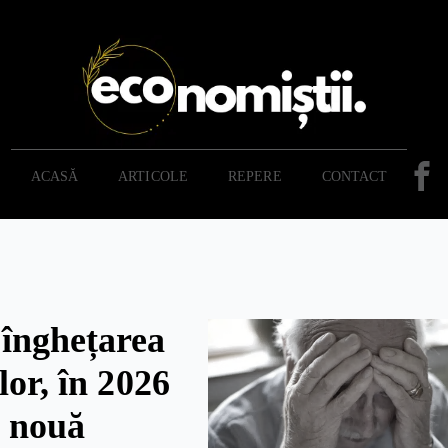
ACASĂ
ARTICOLE
REPERE
CONTACT
înghețarea
lor, în 2026
o nouă