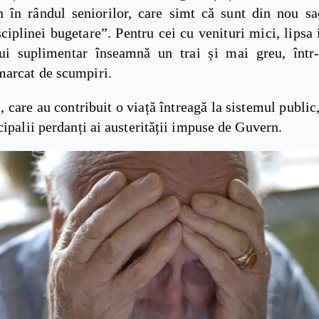
 în rândul seniorilor, care simt că sunt din nou sac
sciplinei bugetare”. Pentru cei cu venituri mici, lipsa 
lui suplimentar înseamnă un trai și mai greu, într
arcat de scumpiri.
, care au contribuit o viață întreagă la sistemul public
cipalii perdanți ai austerității impuse de Guvern.