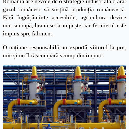
România are nevoie de o strategie industrială clară:
gazul românesc să susțină producția românească.
Fără îngrășăminte accesibile, agricultura devine
mai scumpă, hrana se scumpește, iar fermierul este
împins spre faliment.
O națiune responsabilă nu exportă viitorul la preț
mic și nu îl răscumpără scump din import.