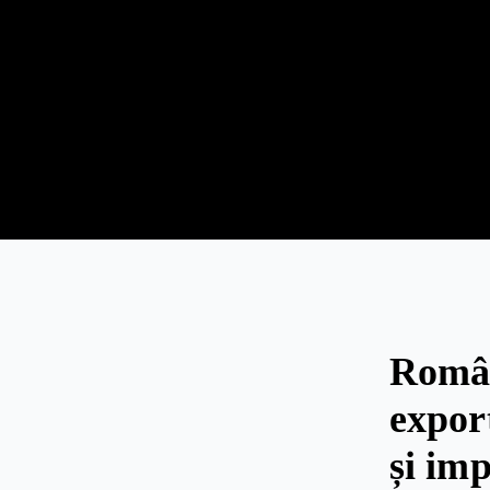
Româ
expor
și im