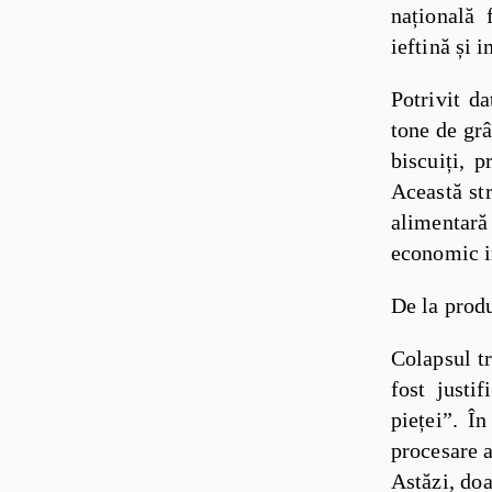
națională 
ieftină și 
Potrivit d
tone de grâ
biscuiți, 
Această st
alimentară
economic i
De la produ
Colapsul tr
fost justi
pieței”. Î
procesare a
Astăzi, doa