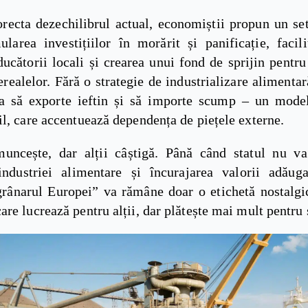
orecta dezechilibrul actual, economiștii propun un se
ularea investițiilor în morărit și panificație, facili
ucătorii locali și crearea unui fond de sprijin pentr
erealelor. Fără o strategie de industrializare aliment
a să exporte ieftin și să importe scump – un mod
l, care accentuează dependența de piețele externe.
ncește, dar alții câștigă. Până când statul nu va
industriei alimentare și încurajarea valorii adăuga
grânarul Europei” va rămâne doar o etichetă nostalgi
re lucrează pentru alții, dar plătește mai mult pentru 