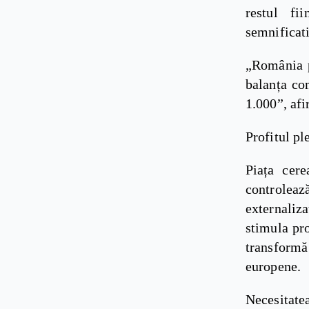
restul fi
semnificati
„România p
balanța co
1.000”, afi
Profitul pl
Piața cere
controleaz
externaliz
stimula pro
transformă
europene.
Necesitatea