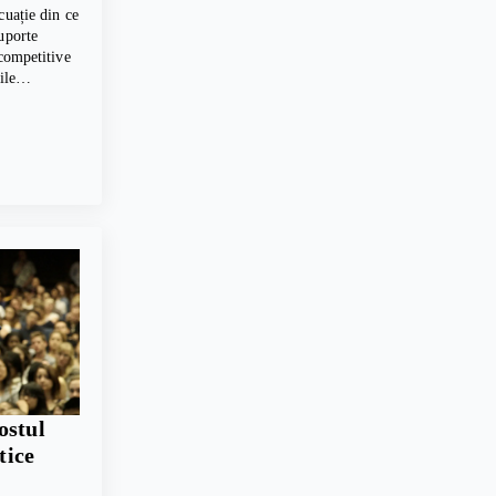
cuație din ce
uporte
 competitive
erile…
ostul
tice