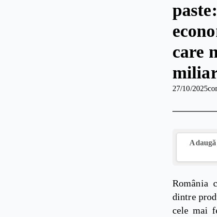
paste
econo
care n
milia
27/10/2025
co
Adaugă 
România co
dintre prod
cele mai f