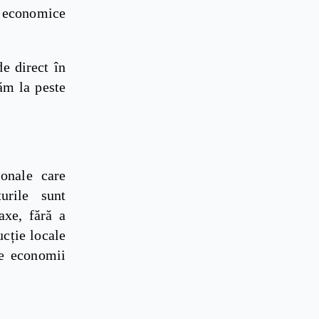
 economice
e direct în
ăm la peste
ionale care
turile sunt
axe, fără a
ucție locale
te economii