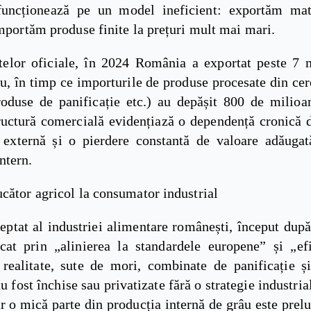
funcționează pe un model ineficient: exportăm ma
importăm produse finite la prețuri mult mai mari.
atelor oficiale, în 2024 România a exportat peste 7 
u, în timp ce importurile de produse procesate din cer
produse de panificație etc.) au depășit 800 de milioa
ructură comercială evidențiază o dependență cronică d
 externă și o pierdere constantă de valoare adăugat
ntern.
cător agricol la consumator industrial
eptat al industriei alimentare românești, început după
ficat prin „alinierea la standardele europene” și „efi
n realitate, sute de mori, combinate de panificație și
u fost închise sau privatizate fără o strategie industria
r o mică parte din producția internă de grâu este prelu