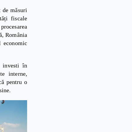
t de măsuri
tăți fiscale
u procesarea
ară, România
el economic
 investi în
te interne,
că pentru o
sine.