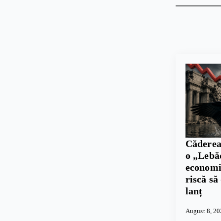
Căderea
o „Lebă
economie
riscă să
lanț
August 8, 2