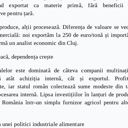
ind exportat ca materie primă, fără beneficii
ve pentru țară.
roduce, alții procesează. Diferența de valoare se ved
mercială: noi exportăm la 250 de euro/tonă și import
rmă un analist economic din Cluj.
eacă, dependența crește
alelor este dominată de câteva companii multinaț
ă atât achiziția internă, cât și exportul. Profi
ate, iar statul român colectează sume modeste din t
cesarea internă. Lipsa investițiilor în lanțuri de prod
 România într-un simplu furnizor agricol pentru al
 unei politici industriale alimentare