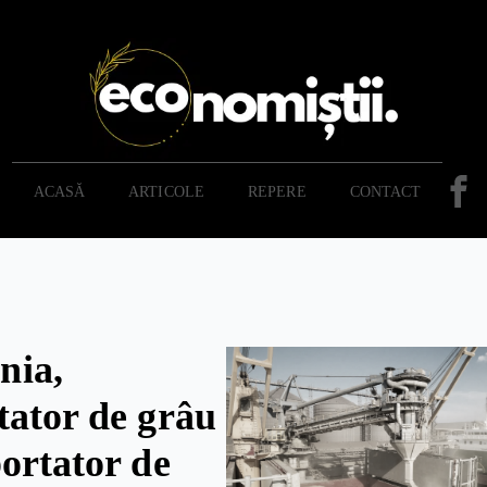
ACASĂ
ARTICOLE
REPERE
CONTACT
nia,
tator de grâu
portator de