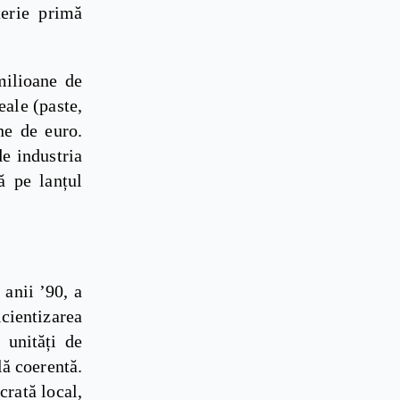
terie primă
milioane de
eale (paste,
ne de euro.
e industria
ă pe lanțul
 anii ’90, a
cientizarea
 unități de
lă coerentă.
crată local,