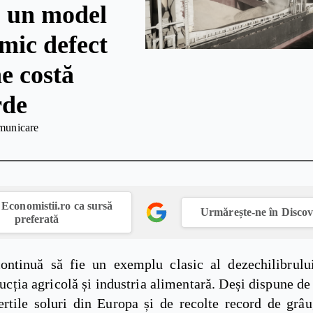
: un model
mic defect
e costă
rde
municare
Economistii.ro ca sursă
Urmărește-ne în Disco
preferată
ntinuă să fie un exemplu clasic al dezechilibrului
ucția agricolă și industria alimentară. Deși dispune de
ertile soluri din Europa și de recolte record de grâ