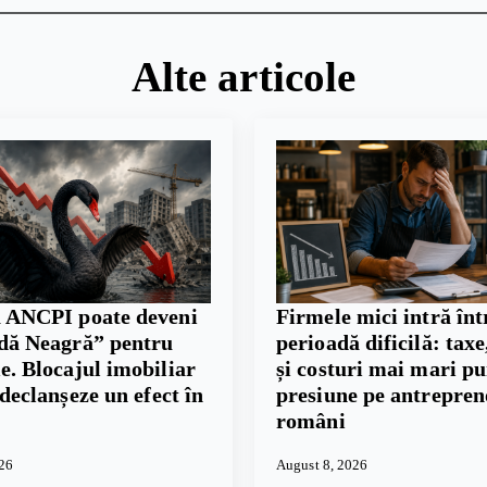
Alte articole
 ANCPI poate deveni
Firmele mici intră înt
dă Neagră” pentru
perioadă dificilă: taxe,
. Blocajul imobiliar
și costuri mai mari p
 declanșeze un efect în
presiune pe antrepren
români
026
August 8, 2026