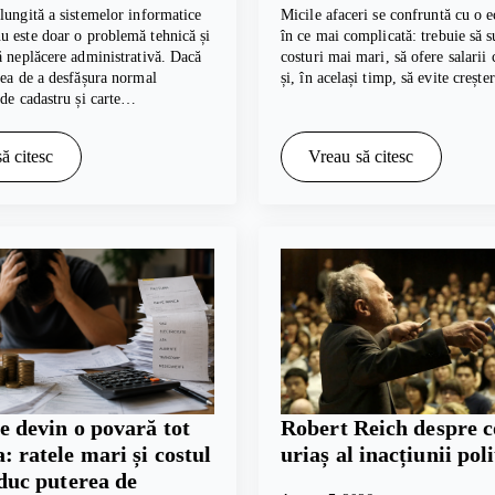
lungită a sistemelor informatice
Micile afaceri se confruntă cu o e
 este doar o problemă tehnică și
în ce mai complicată: trebuie să s
ă neplăcere administrativă. Dacă
costuri mai mari, să ofere salarii
tea de a desfășura normal
și, în același timp, să evite creșt
 de cadastru și carte…
ă citesc
Vreau să citesc
e devin o povară tot
Robert Reich despre c
: ratele mari și costul
uriaș al inacțiunii poli
educ puterea de