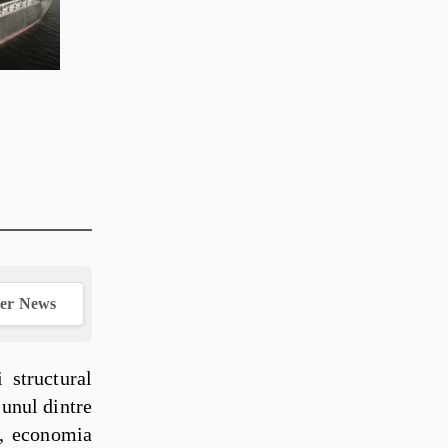
ver News
 structural
 unul dintre
u, economia