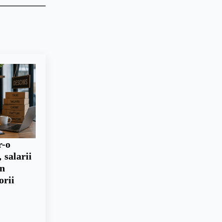
r-o
 salarii
un
orii