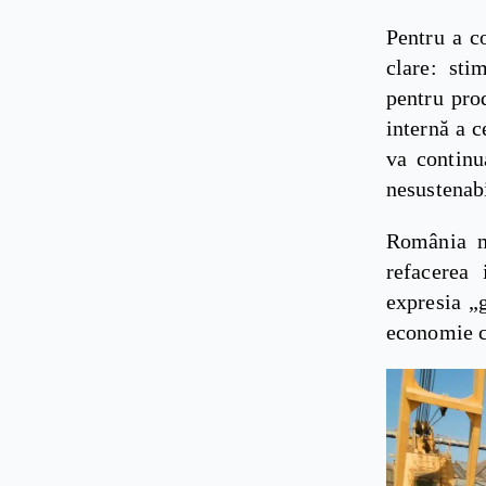
Pentru a c
clare: stim
pentru prod
internă a c
va continu
nesustenabi
România mu
refacerea 
expresia „
economie ca