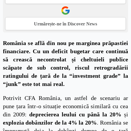
Urmărește-ne în Discover News
România se află din nou pe marginea prăpastiei
financiare. Cu un deficit bugetar care continuă
să crească necontrolat și cheltuieli publice
scăpate de sub control, riscul retrogradării
ratingului de țară de la “investment grade” la
“junk” este tot mai real.
Potrivit CFA România, un astfel de scenariu ar
pune țara într-o situație economică similară cu cea
din 2009:
deprecierea leului cu până la 20%
și
explozia dobânzilor de la 4% la 20%
. România se
împrumută deja la dobânzi demne de o țară