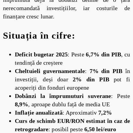
nerecomandată investițiilor, iar costurile de
finanțare cresc lunar.
Situația în cifre:
Deficit bugetar 2025
: Peste
6,7% din PIB
, cu
tendință de creștere
Cheltuieli guvernamentale
:
7% din PIB
în
investiții, deși doar
2% din PIB
pot fi
acoperiți din fonduri europene
Dobânzi la împrumuturi suverane
: Peste
8,9%
, aproape dublu față de media UE
Inflație anualizată
: Aproximativ
7,2%
Curs de schimb EUR/RON estimat în caz de
retrogradare
: posibil peste
6,50 lei/euro