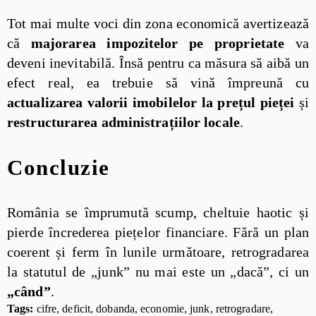
Tot mai multe voci din zona economică avertizează
că
majorarea impozitelor pe proprietate
va
deveni inevitabilă. Însă pentru ca măsura să aibă un
efect real, ea trebuie să vină împreună cu
actualizarea valorii imobilelor la prețul pieței
și
restructurarea administrațiilor locale
.
Concluzie
România se împrumută scump, cheltuie haotic și
pierde încrederea piețelor financiare. Fără un plan
coerent și ferm în lunile următoare, retrogradarea
la statutul de „junk” nu mai este un „dacă”, ci un
„când”
.
Tags: 
cifre
deficit
dobanda
economie
junk
retrogradare